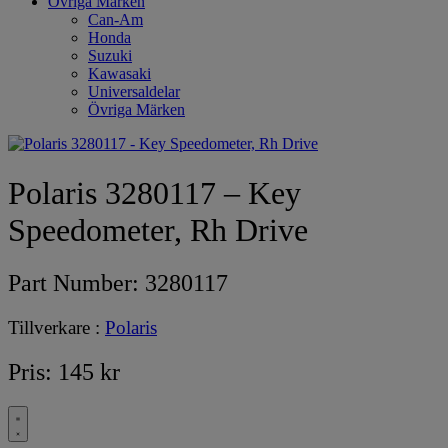
Övriga Märken
Can-Am
Honda
Suzuki
Kawasaki
Universaldelar
Övriga Märken
Polaris 3280117 – Key
Speedometer, Rh Drive
Part Number:
3280117
Tillverkare :
Polaris
Pris:
145
kr