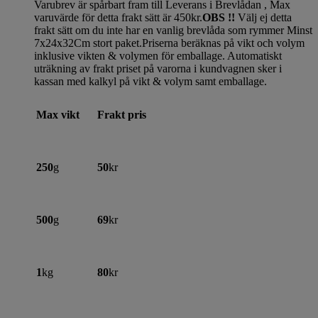
Varubrev är spårbart fram till Leverans i Brevlådan , Max
varuvärde för detta frakt sätt är 450kr.
OBS !!
Välj ej detta
frakt sätt om du inte har en vanlig brevlåda som rymmer Minst
7x24x32Cm stort paket.Priserna beräknas på vikt och volym
inklusive vikten & volymen för emballage. Automatiskt
uträkning av frakt priset på varorna i kundvagnen sker i
kassan med kalkyl på vikt & volym samt emballage.
Max vikt
Frakt pris
250
g
50
kr
500
g
69
kr
1
kg
80
kr