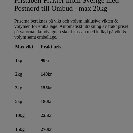
Pristabell Frakter inom Sverige med
Postnord till Ombud - max 20kg
Priserna beräknas på vikt och volym inklusive vikten &
volymen för emballage. Automatiskt uträkning av frakt priset
på varorna i kundvagnen sker i kassan med kalkyl på vikt &
volym samt emballage.
Max vikt
Frakt pris
1
kg
99
kr
2
kg
140
kr
3
kg
155
kr
5
kg
180
kr
10
kg
225
kr
15
kg
270
kr