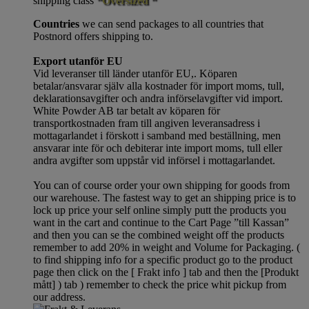
shipping class
“Oversized “
Countries
we can send packages to all countries that
Postnord offers shipping to.
Export utanför EU
Vid leveranser till länder utanför EU,. Köparen
betalar/ansvarar själv alla kostnader för import moms, tull,
deklarationsavgifter och andra införselavgifter vid import.
White Powder AB tar betalt av köparen för
transportkostnaden fram till angiven leveransadress i
mottagarlandet i förskott i samband med beställning, men
ansvarar inte för och debiterar inte import moms, tull eller
andra avgifter som uppstår vid införsel i mottagarlandet.
You can of course order your own shipping for goods from
our warehouse. The fastest way to get an shipping price is to
lock up price your self online simply putt the products you
want in the cart and continue to the Cart Page ”till Kassan”
and then you can se the combined weight off the products
remember to add 20% in weight and Volume for Packaging. (
to find shipping info for a specific product go to the product
page then click on the [ Frakt info ] tab and then the [Produkt
mått] ) tab )
remember
to check the price whit pickup from
our address.