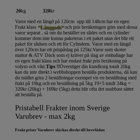
20
kg
320
kr
Varor med en längd på 120cm upp till 148cm har en egen
Frakt klass
“Långgods“
och pris beräkningen görs med dessa
varor separat , så om du beställer en slides och en cylinder
kommer dom inte kunna paketeras i ett paket utan det blir ett
paket för slidsen och ett för Cylindern. Varor med en längd
över 120cm har ett prispåslag på 125kr.Varor som skoter
mattor & ATV Däck som ej kräver på slag av emballage har
en egen frakt klass och har endast frakt pris beräkning på
volym och vikt.
Tips !!
Överstiger din kundkorg totalt 20kg
kan du inte direkt i webbshoppen beställa produkterna, då kan
du istället göra 2 beställningar exempel vis en beställning med
frakt på 19kg och en beställning på 5kg 19+5 totalt 34kg =
320kr (20kg) + 169kr (5kg) detta blir ofta det snabbast sättet
att beställa på.
Pristabell Frakter inom Sverige
Varubrev - max 2kg
Frakt priser Varubrev skickas direkt till brevlådan