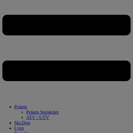
Polaris
Polaris Snöskoter
ATV / UTV
Ski-Doo
Lynx