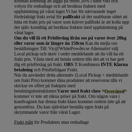
kostnad komihåg att lägga på minst 20% i både vikt och
volym för emballage och att beräkna frakten med
upphämtning på vårat lager.Vi har för närvarande inget
fördelaktigt frakt avtal för
pallfrakt
så det snabbaste sättet att
hitta ett frakt pris på varor som kräver pallfrakt är att kolla upp
det själv komihåg att beräkna frakten med upphämtning på
vårat lager.
Om du vill få ett Prisförslag ifrån oss på varor över 20kg
eller varor som är längre än 150cm
Kan du mejla oss
beställningen Till: Vic@WhitePowder.se Alternativt välj
Local pickup och skriv i order meddelande att du vill ha ett
frakt pris. Vänta med att betala ordern tills det att vi har gett
dig ett prisförslag på frakt.
OBS !!
Kombinera
INTE Klarna
betalning
och Prisförfrågan Frakt.
När du använder detta alternativ (Local Pickup + meddelande
om frakt Pris) kommer dina produkter att reserveras tills vi
skickar en offert på fraktpris med
betalningsinstruktioner.
Varor med frakt class
“Oversized“
kommer vi inte att räkna priser på frakt. Om någon vara i
kundvagnen har denna frakt klass kommer ordern inte gå att
genomföra. Du kan självklart beställa egen frakt på
skrymmande varor från vårat Lager.
Frakt mått
för Produkten utan emballage