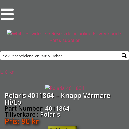
0
kr
Polaris 4011864 – Knapp Värmare
Hi/Lo
Part Number:
4011864
Tillverkare :
Polaris
Pris:
90
kr