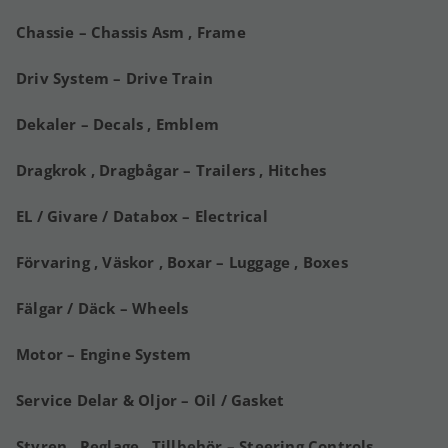
Chassie – Chassis Asm , Frame
Driv System – Drive Train
Dekaler – Decals , Emblem
Dragkrok , Dragbågar – Trailers , Hitches
EL / Givare / Databox – Electrical
Förvaring , Väskor , Boxar – Luggage , Boxes
Fälgar / Däck – Wheels
Motor – Engine System
Service Delar & Oljor – Oil / Gasket
Styren , Reglage , Tillbehör – Steering Controls