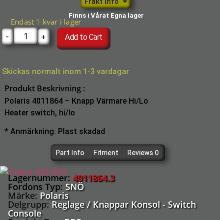
Frakt info
Finns i Vårat Egna lager
Endast 1 kvar i lager
-
+
Add to Cart
Skickas normalt inom 1-3 vardagar
Produkt Beskrivning :
Polaris 4011864 – Knapp Värmare Hi/Lo
Heater switch, hi/lo
* Anmärkning: Plast skadad
Part Info
Fitment
Reviews 0
Lagernummer:
4011864.3
Fordons Typ:
SNÖ
Märke:
Polaris
Delgrupp:
Reglage / Knappar Konsol - Switch
Console