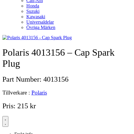
Can-Am
Honda
Suzuki
Kawasaki
Universaldelar
Övriga Märken
Polaris 4013156 – Cap Spark
Plug
Part Number:
4013156
Tillverkare :
Polaris
Pris:
215
kr