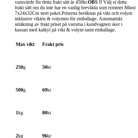
varuvärde för detta frakt sätt är 450kr.
OBS !!
Välj ej detta
frakt sätt om du inte har en vanlig brevlåda som rymmer Minst
7x24x32Cm stort paket.Priserna beräknas på vikt och volym
inklusive vikten & volymen för emballage. Automatiskt
uträkning av frakt priset på varorna i kundvagnen sker i
kassan med kalkyl på vikt & volym samt emballage.
Max vikt
Frakt pris
250
g
50
kr
500
g
69
kr
1
kg
80
kr
2
kg
96
kr