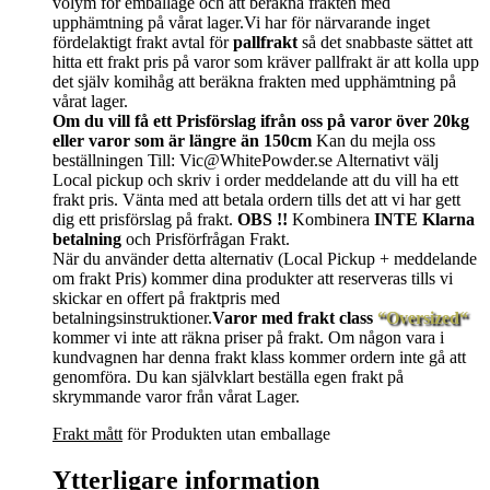
volym för emballage och att beräkna frakten med
upphämtning på vårat lager.Vi har för närvarande inget
fördelaktigt frakt avtal för
pallfrakt
så det snabbaste sättet att
hitta ett frakt pris på varor som kräver pallfrakt är att kolla upp
det själv komihåg att beräkna frakten med upphämtning på
vårat lager.
Om du vill få ett Prisförslag ifrån oss på varor över 20kg
eller varor som är längre än 150cm
Kan du mejla oss
beställningen Till: Vic@WhitePowder.se Alternativt välj
Local pickup och skriv i order meddelande att du vill ha ett
frakt pris. Vänta med att betala ordern tills det att vi har gett
dig ett prisförslag på frakt.
OBS !!
Kombinera
INTE Klarna
betalning
och Prisförfrågan Frakt.
När du använder detta alternativ (Local Pickup + meddelande
om frakt Pris) kommer dina produkter att reserveras tills vi
skickar en offert på fraktpris med
betalningsinstruktioner.
Varor med frakt class
“Oversized“
kommer vi inte att räkna priser på frakt. Om någon vara i
kundvagnen har denna frakt klass kommer ordern inte gå att
genomföra. Du kan självklart beställa egen frakt på
skrymmande varor från vårat Lager.
Frakt mått
för Produkten utan emballage
Ytterligare information