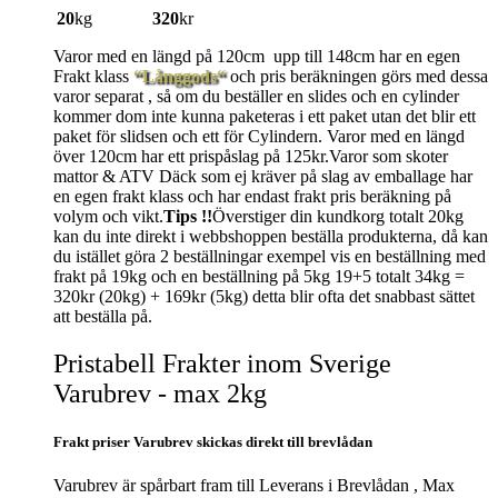
20
kg
320
kr
Varor med en längd på 120cm upp till 148cm har en egen
Frakt klass
“Långgods“
och pris beräkningen görs med dessa
varor separat , så om du beställer en slides och en cylinder
kommer dom inte kunna paketeras i ett paket utan det blir ett
paket för slidsen och ett för Cylindern. Varor med en längd
över 120cm har ett prispåslag på 125kr.Varor som skoter
mattor & ATV Däck som ej kräver på slag av emballage har
en egen frakt klass och har endast frakt pris beräkning på
volym och vikt.
Tips !!
Överstiger din kundkorg totalt 20kg
kan du inte direkt i webbshoppen beställa produkterna, då kan
du istället göra 2 beställningar exempel vis en beställning med
frakt på 19kg och en beställning på 5kg 19+5 totalt 34kg =
320kr (20kg) + 169kr (5kg) detta blir ofta det snabbast sättet
att beställa på.
Pristabell Frakter inom Sverige
Varubrev - max 2kg
Frakt priser Varubrev skickas direkt till brevlådan
Varubrev är spårbart fram till Leverans i Brevlådan , Max