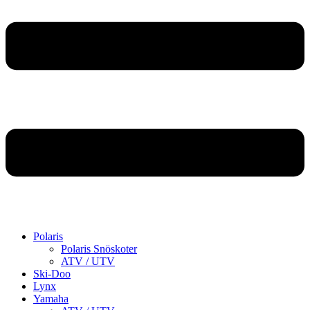
Polaris
Polaris Snöskoter
ATV / UTV
Ski-Doo
Lynx
Yamaha