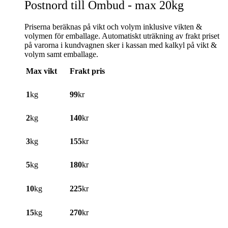
Postnord till Ombud - max 20kg
Priserna beräknas på vikt och volym inklusive vikten &
volymen för emballage. Automatiskt uträkning av frakt priset
på varorna i kundvagnen sker i kassan med kalkyl på vikt &
volym samt emballage.
Max vikt
Frakt pris
1
kg
99
kr
2
kg
140
kr
3
kg
155
kr
5
kg
180
kr
10
kg
225
kr
15
kg
270
kr