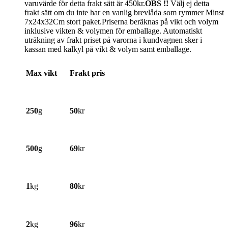
varuvärde för detta frakt sätt är 450kr.
OBS !!
Välj ej detta
frakt sätt om du inte har en vanlig brevlåda som rymmer Minst
7x24x32Cm stort paket.Priserna beräknas på vikt och volym
inklusive vikten & volymen för emballage. Automatiskt
uträkning av frakt priset på varorna i kundvagnen sker i
kassan med kalkyl på vikt & volym samt emballage.
Max vikt
Frakt pris
250
g
50
kr
500
g
69
kr
1
kg
80
kr
2
kg
96
kr