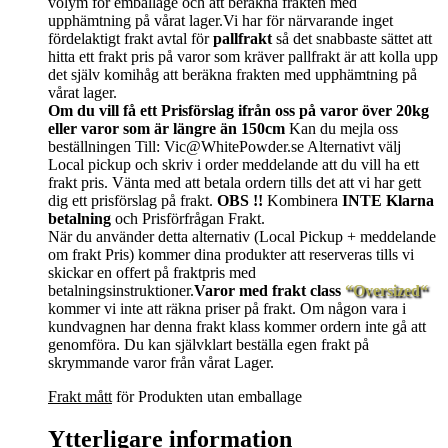
volym för emballage och att beräkna frakten med
upphämtning på vårat lager.Vi har för närvarande inget
fördelaktigt frakt avtal för
pallfrakt
så det snabbaste sättet att
hitta ett frakt pris på varor som kräver pallfrakt är att kolla upp
det själv komihåg att beräkna frakten med upphämtning på
vårat lager.
Om du vill få ett Prisförslag ifrån oss på varor över 20kg
eller varor som är längre än 150cm
Kan du mejla oss
beställningen Till: Vic@WhitePowder.se Alternativt välj
Local pickup och skriv i order meddelande att du vill ha ett
frakt pris. Vänta med att betala ordern tills det att vi har gett
dig ett prisförslag på frakt.
OBS !!
Kombinera
INTE Klarna
betalning
och Prisförfrågan Frakt.
När du använder detta alternativ (Local Pickup + meddelande
om frakt Pris) kommer dina produkter att reserveras tills vi
skickar en offert på fraktpris med
betalningsinstruktioner.
Varor med frakt class
“Oversized“
kommer vi inte att räkna priser på frakt. Om någon vara i
kundvagnen har denna frakt klass kommer ordern inte gå att
genomföra. Du kan självklart beställa egen frakt på
skrymmande varor från vårat Lager.
Frakt mått
för Produkten utan emballage
Ytterligare information