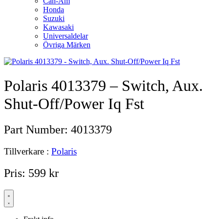
Can-Am
Honda
Suzuki
Kawasaki
Universaldelar
Övriga Märken
Polaris 4013379 – Switch, Aux.
Shut-Off/Power Iq Fst
Part Number:
4013379
Tillverkare :
Polaris
Pris:
599
kr