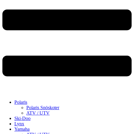
Polaris
Polaris Snöskoter
ATV / UTV
Ski-Doo
Lynx
Yamaha