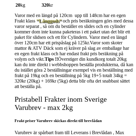
20
kg
320
kr
Varor med en längd på 120cm upp till 148cm har en egen
Frakt klass
“Långgods“
och pris beräkningen görs med dessa
varor separat , så om du beställer en slides och en cylinder
kommer dom inte kunna paketeras i ett paket utan det blir ett
paket för slidsen och ett för Cylindern. Varor med en längd
över 120cm har ett prispåslag på 125kr.Varor som skoter
mattor & ATV Däck som ej kräver på slag av emballage har
en egen frakt klass och har endast frakt pris beräkning på
volym och vikt.
Tips !!
Överstiger din kundkorg totalt 20kg
kan du inte direkt i webbshoppen beställa produkterna, då kan
du istället göra 2 beställningar exempel vis en beställning med
frakt på 19kg och en beställning på 5kg 19+5 totalt 34kg =
320kr (20kg) + 169kr (5kg) detta blir ofta det snabbast sättet
att beställa på.
Pristabell Frakter inom Sverige
Varubrev - max 2kg
Frakt priser Varubrev skickas direkt till brevlådan
Varubrev är spårbart fram till Leverans i Brevlådan , Max