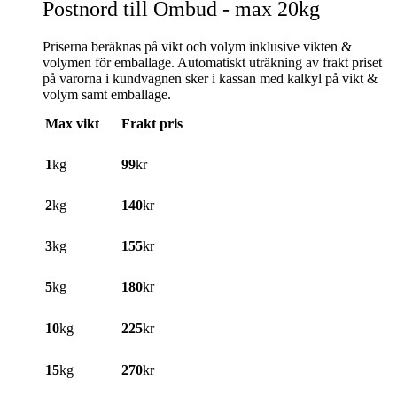
Postnord till Ombud - max 20kg
Priserna beräknas på vikt och volym inklusive vikten &
volymen för emballage. Automatiskt uträkning av frakt priset
på varorna i kundvagnen sker i kassan med kalkyl på vikt &
volym samt emballage.
Max vikt
Frakt pris
1
kg
99
kr
2
kg
140
kr
3
kg
155
kr
5
kg
180
kr
10
kg
225
kr
15
kg
270
kr