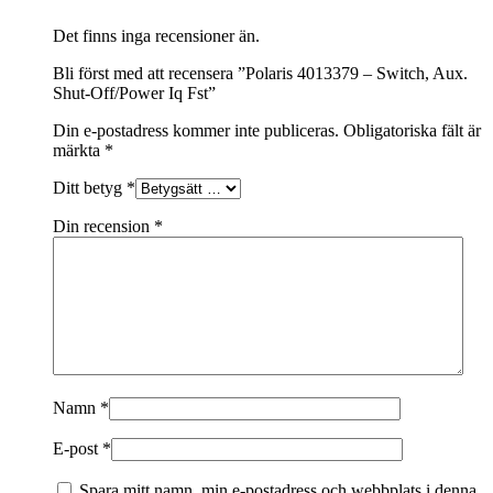
Det finns inga recensioner än.
Bli först med att recensera ”Polaris 4013379 – Switch, Aux.
Shut-Off/Power Iq Fst”
Din e-postadress kommer inte publiceras.
Obligatoriska fält är
märkta
*
Ditt betyg
*
Din recension
*
Namn
*
E-post
*
Spara mitt namn, min e-postadress och webbplats i denna