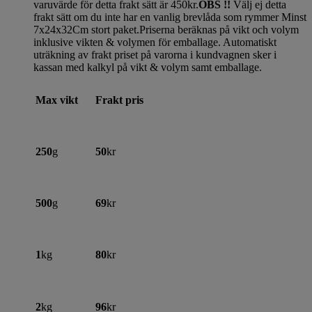
varuvärde för detta frakt sätt är 450kr.
OBS !!
Välj ej detta
frakt sätt om du inte har en vanlig brevlåda som rymmer Minst
7x24x32Cm stort paket.Priserna beräknas på vikt och volym
inklusive vikten & volymen för emballage. Automatiskt
uträkning av frakt priset på varorna i kundvagnen sker i
kassan med kalkyl på vikt & volym samt emballage.
Max vikt
Frakt pris
250
g
50
kr
500
g
69
kr
1
kg
80
kr
2
kg
96
kr