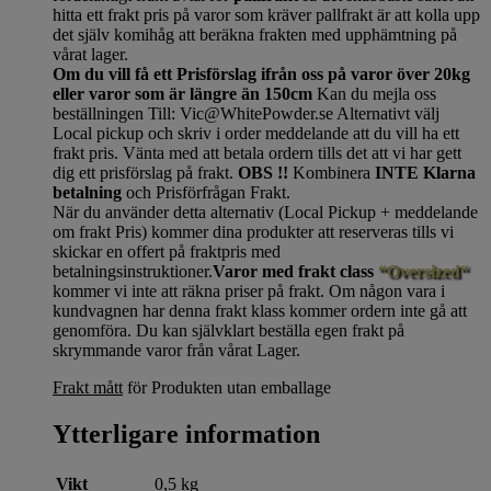
hitta ett frakt pris på varor som kräver pallfrakt är att kolla upp
det själv komihåg att beräkna frakten med upphämtning på
vårat lager.
Om du vill få ett Prisförslag ifrån oss på varor över 20kg
eller varor som är längre än 150cm
Kan du mejla oss
beställningen Till: Vic@WhitePowder.se Alternativt välj
Local pickup och skriv i order meddelande att du vill ha ett
frakt pris. Vänta med att betala ordern tills det att vi har gett
dig ett prisförslag på frakt.
OBS !!
Kombinera
INTE Klarna
betalning
och Prisförfrågan Frakt.
När du använder detta alternativ (Local Pickup + meddelande
om frakt Pris) kommer dina produkter att reserveras tills vi
skickar en offert på fraktpris med
betalningsinstruktioner.
Varor med frakt class
“Oversized“
kommer vi inte att räkna priser på frakt. Om någon vara i
kundvagnen har denna frakt klass kommer ordern inte gå att
genomföra. Du kan självklart beställa egen frakt på
skrymmande varor från vårat Lager.
Frakt mått
för Produkten utan emballage
Ytterligare information
Vikt
0,5 kg