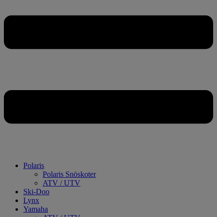
Polaris
Polaris Snöskoter
ATV / UTV
Ski-Doo
Lynx
Yamaha