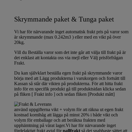
Skrymmande paket & Tunga paket
Vi har för närvarande inget automatisk frakt pris på varor som
är skrymmande (max 0.242m3 ) eller med en vikt på över
20kg.
Vill du Beställa varor som det inte går att välja till frakt på är
det enklast att kontakta oss via mejl eller Välj prisförfrågan
Frakt.
Du kan självklart beställa egen frakt på skrymmande varor
börja med att Lägg produkterna i varukorgen och fortsätt till
Kassan så står där vikten på produkterna. För att hitta frakt
info för en specifik produkt gå till produktsidan klicka sedan
på fliken [ Frakt info ] och sedan fliken [Produkt mått]
använd uppgifterna vikt + volym för att räkna ut egen frakt
kostnad komihåg att lägga på minst 20% i både vikt och
volym för emballage och att beräkna frakten med
upphämtning på vårat lager.Vi har för närvarande inget
fördelaktigt frakt avtal för
pallfrakt
så det snabbaste sättet att