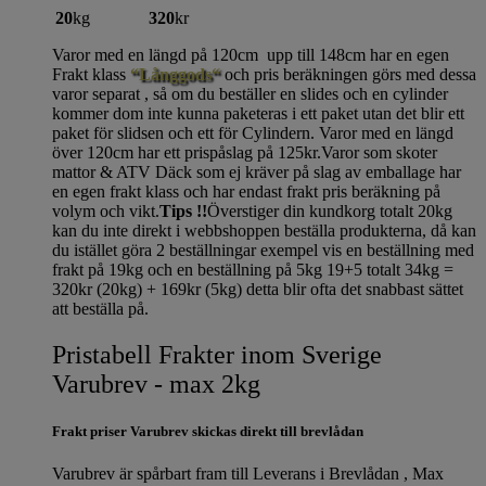
20
kg
320
kr
Varor med en längd på 120cm upp till 148cm har en egen
Frakt klass
“Långgods“
och pris beräkningen görs med dessa
varor separat , så om du beställer en slides och en cylinder
kommer dom inte kunna paketeras i ett paket utan det blir ett
paket för slidsen och ett för Cylindern. Varor med en längd
över 120cm har ett prispåslag på 125kr.Varor som skoter
mattor & ATV Däck som ej kräver på slag av emballage har
en egen frakt klass och har endast frakt pris beräkning på
volym och vikt.
Tips !!
Överstiger din kundkorg totalt 20kg
kan du inte direkt i webbshoppen beställa produkterna, då kan
du istället göra 2 beställningar exempel vis en beställning med
frakt på 19kg och en beställning på 5kg 19+5 totalt 34kg =
320kr (20kg) + 169kr (5kg) detta blir ofta det snabbast sättet
att beställa på.
Pristabell Frakter inom Sverige
Varubrev - max 2kg
Frakt priser Varubrev skickas direkt till brevlådan
Varubrev är spårbart fram till Leverans i Brevlådan , Max