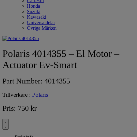
Can-Am
Honda
Suzuki
Kawasaki
Universaldelar
Övriga Märken
Polaris 4014355 – El Motor –
Actuator Ev-Smart
Part Number:
4014355
Tillverkare :
Polaris
Pris:
750
kr