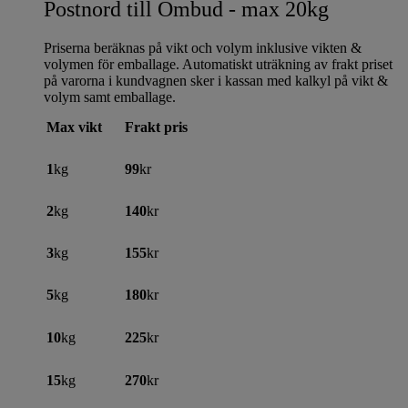
Postnord till Ombud - max 20kg
Priserna beräknas på vikt och volym inklusive vikten &
volymen för emballage. Automatiskt uträkning av frakt priset
på varorna i kundvagnen sker i kassan med kalkyl på vikt &
volym samt emballage.
Max vikt
Frakt pris
1
kg
99
kr
2
kg
140
kr
3
kg
155
kr
5
kg
180
kr
10
kg
225
kr
15
kg
270
kr