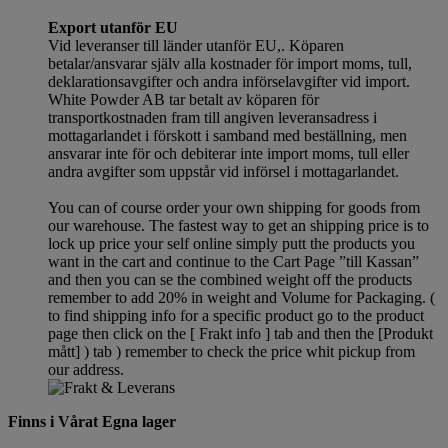
Export utanför EU
Vid leveranser till länder utanför EU,. Köparen
betalar/ansvarar själv alla kostnader för import moms, tull,
deklarationsavgifter och andra införselavgifter vid import.
White Powder AB tar betalt av köparen för
transportkostnaden fram till angiven leveransadress i
mottagarlandet i förskott i samband med beställning, men
ansvarar inte för och debiterar inte import moms, tull eller
andra avgifter som uppstår vid införsel i mottagarlandet.
You can of course order your own shipping for goods from
our warehouse. The fastest way to get an shipping price is to
lock up price your self online simply putt the products you
want in the cart and continue to the Cart Page ”till Kassan”
and then you can se the combined weight off the products
remember to add 20% in weight and Volume for Packaging. (
to find shipping info for a specific product go to the product
page then click on the [ Frakt info ] tab and then the [Produkt
mått] ) tab )
remember
to check the price whit pickup from
our address.
Finns i Vårat Egna lager