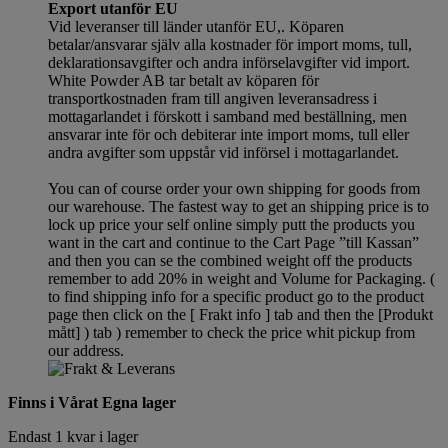
Export utanför EU
Vid leveranser till länder utanför EU,. Köparen
betalar/ansvarar själv alla kostnader för import moms, tull,
deklarationsavgifter och andra införselavgifter vid import.
White Powder AB tar betalt av köparen för
transportkostnaden fram till angiven leveransadress i
mottagarlandet i förskott i samband med beställning, men
ansvarar inte för och debiterar inte import moms, tull eller
andra avgifter som uppstår vid införsel i mottagarlandet.
You can of course order your own shipping for goods from
our warehouse. The fastest way to get an shipping price is to
lock up price your self online simply putt the products you
want in the cart and continue to the Cart Page ”till Kassan”
and then you can se the combined weight off the products
remember to add 20% in weight and Volume for Packaging. (
to find shipping info for a specific product go to the product
page then click on the [ Frakt info ] tab and then the [Produkt
mått] ) tab )
remember
to check the price whit pickup from
our address.
Finns i Vårat Egna lager
Endast 1 kvar i lager