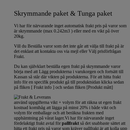
Skrymmande paket & Tunga paket
Vi har för närvarande inget automatisk frakt pris på varor som
är skrymmande (max 0.242m3 ) eller med en vikt på över
20kg.
Vill du Beställa varor som det inte går att välja till frakt på är
det enklast att kontakta oss via mejl eller Välj prisförfrågan
Frakt.
Du kan självklart beställa egen frakt på skrymmande varor
börja med att Lägg produkterna i varukorgen och fortsätt till
Kassan så står där vikten på produkterna. För att hitta frakt
info för en specifik produkt gå till produktsidan klicka sedan
på fliken [ Frakt info ] och sedan fliken [Produkt mått]
använd uppgifterna vikt + volym för att räkna ut egen frakt
kostnad komihåg att lägga på minst 20% i både vikt och
volym för emballage och att beräkna frakten med
upphämtning på vårat lager.Vi har för närvarande inget
fördelaktigt frakt avtal för
pallfrakt
så det snabbaste sättet att
hitta ett frakt pris på varor som kräver pallfrakt är att kolla upp