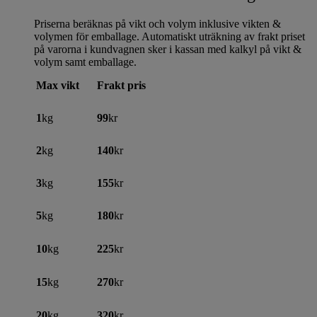
Priserna beräknas på vikt och volym inklusive vikten &
volymen för emballage. Automatiskt uträkning av frakt priset
på varorna i kundvagnen sker i kassan med kalkyl på vikt &
volym samt emballage.
Max vikt
Frakt pris
1
kg
99
kr
2
kg
140
kr
3
kg
155
kr
5
kg
180
kr
10
kg
225
kr
15
kg
270
kr
20
kg
320
kr