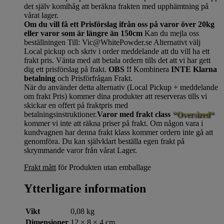
det själv komihåg att beräkna frakten med upphämtning på
vårat lager.
Om du vill få ett Prisförslag ifrån oss på varor över 20kg
eller varor som är längre än 150cm
Kan du mejla oss
beställningen Till: Vic@WhitePowder.se Alternativt välj
Local pickup och skriv i order meddelande att du vill ha ett
frakt pris. Vänta med att betala ordern tills det att vi har gett
dig ett prisförslag på frakt.
OBS !!
Kombinera
INTE Klarna
betalning
och Prisförfrågan Frakt.
När du använder detta alternativ (Local Pickup + meddelande
om frakt Pris) kommer dina produkter att reserveras tills vi
skickar en offert på fraktpris med
betalningsinstruktioner.
Varor med frakt class
“Oversized“
kommer vi inte att räkna priser på frakt. Om någon vara i
kundvagnen har denna frakt klass kommer ordern inte gå att
genomföra. Du kan självklart beställa egen frakt på
skrymmande varor från vårat Lager.
Frakt mått
för Produkten utan emballage
Ytterligare information
Vikt
0,08 kg
Dimensioner
12 × 8 × 4 cm