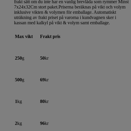
frakt sätt om du inte har en vanlig brevlåda som rymmer Minst
7x24x32Cm stort paket.Priserna beräknas på vikt och volym
inklusive vikten & volymen för emballage. Automatiskt
uträkning av frakt priset på varorna i kundvagnen sker i
kassan med kalkyl på vikt & volym samt emballage.
Max vikt
Frakt pris
250
g
50
kr
500
g
69
kr
1
kg
80
kr
2
kg
96
kr