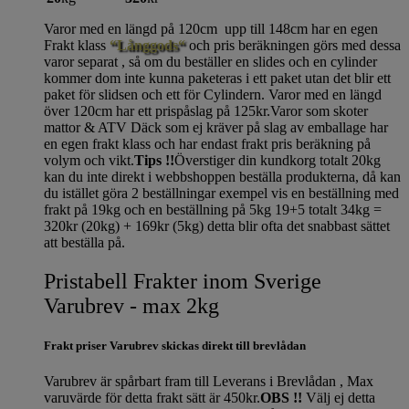
Varor med en längd på 120cm upp till 148cm har en egen
Frakt klass
“Långgods“
och pris beräkningen görs med dessa
varor separat , så om du beställer en slides och en cylinder
kommer dom inte kunna paketeras i ett paket utan det blir ett
paket för slidsen och ett för Cylindern. Varor med en längd
över 120cm har ett prispåslag på 125kr.Varor som skoter
mattor & ATV Däck som ej kräver på slag av emballage har
en egen frakt klass och har endast frakt pris beräkning på
volym och vikt.
Tips !!
Överstiger din kundkorg totalt 20kg
kan du inte direkt i webbshoppen beställa produkterna, då kan
du istället göra 2 beställningar exempel vis en beställning med
frakt på 19kg och en beställning på 5kg 19+5 totalt 34kg =
320kr (20kg) + 169kr (5kg) detta blir ofta det snabbast sättet
att beställa på.
Pristabell Frakter inom Sverige
Varubrev - max 2kg
Frakt priser Varubrev skickas direkt till brevlådan
Varubrev är spårbart fram till Leverans i Brevlådan , Max
varuvärde för detta frakt sätt är 450kr.
OBS !!
Välj ej detta