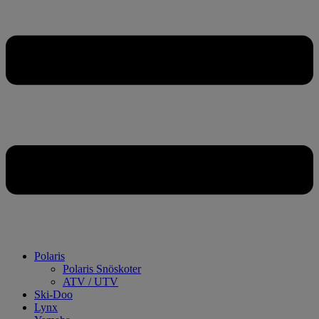
Polaris
Polaris Snöskoter
ATV / UTV
Ski-Doo
Lynx