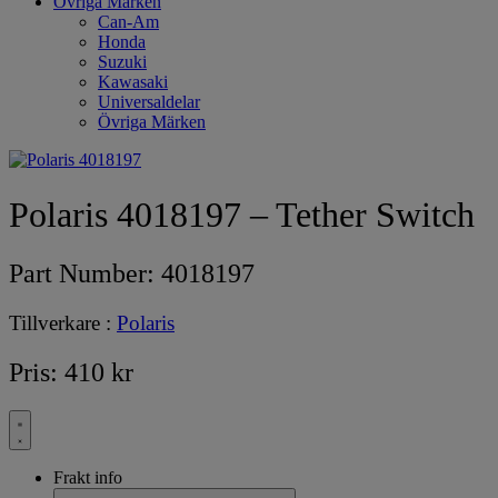
Övriga Märken
Can-Am
Honda
Suzuki
Kawasaki
Universaldelar
Övriga Märken
Polaris 4018197 – Tether Switch
Part Number:
4018197
Tillverkare :
Polaris
Pris:
410
kr
Frakt info