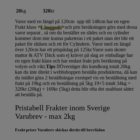
20
kg
320
kr
Varor med en längd på 120cm upp till 148cm har en egen
Frakt klass
“Långgods“
och pris beräkningen görs med dessa
varor separat , så om du beställer en slides och en cylinder
kommer dom inte kunna paketeras i ett paket utan det blir ett
paket för slidsen och ett för Cylindern. Varor med en längd
över 120cm har ett prispåslag på 125kr.Varor som skoter
mattor & ATV Däck som ej kräver på slag av emballage har
en egen frakt klass och har endast frakt pris beräkning på
volym och vikt.
Tips !!
Överstiger din kundkorg totalt 20kg
kan du inte direkt i webbshoppen beställa produkterna, då kan
du istället göra 2 beställningar exempel vis en beställning med
frakt på 19kg och en beställning på 5kg 19+5 totalt 34kg =
320kr (20kg) + 169kr (5kg) detta blir ofta det snabbast sättet
att beställa på.
Pristabell Frakter inom Sverige
Varubrev - max 2kg
Frakt priser Varubrev skickas direkt till brevlådan