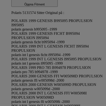
Öppna Fitment
Polaris 5131574 Sitter Original på :
POLARIS 1999 GENESIS B995095 PROPULSION
I995095
polaris genesis b995095 -1999
POLARIS 1999 GENESIS FICHT B995094
PROPULSION I995094
polaris genesis ficht b995094 -1999
POLARIS 1999 INT L GENESIS FICHT I995094
PROPULSION
polaris int l genesis ficht i995094 -1999
POLARIS 1999 INT L GENESIS I995095 PROPULSION
polaris int l genesis i995095 -1999
POLARIS 1999 PRO 785 B994978 PROPULSION
polaris pro 785 b994978 -1999
POLARIS 2000 GENESIS FFI W005098D PROPULSION
polaris genesis ffi w005098d -2000
POLARIS 2000 GENESIS W005099D PROPULSION
polaris genesis w005099d -2000
POLARIS 2000 INT L GENESIS FFI W005098I
PROPULSION W005098D
polaris int l genesis ffi w005098i -2000
POLARIS 2000 INT L GENESIS W005099I