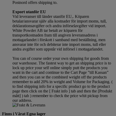
Postnord offers shipping to.
Export utanför EU
Vid leveranser till länder utanför EU,. Köparen
betalar/ansvarar själv alla kostnader för import moms, tull,
deklarationsavgifter och andra införselavgifter vid import.
White Powder AB tar betalt av köparen för
transportkostnaden fram till angiven leveransadress i
mottagarlandet i förskott i samband med beställning, men
ansvarar inte för och debiterar inte import moms, tull eller
andra avgifter som uppstår vid införsel i mottagarlandet.
You can of course order your own shipping for goods from
our warehouse. The fastest way to get an shipping price is to
lock up price your self online simply putt the products you
want in the cart and continue to the Cart Page ”till Kassan”
and then you can se the combined weight off the products
remember to add 20% in weight and Volume for Packaging. (
to find shipping info for a specific product go to the product
page then click on the [ Frakt info ] tab and then the [Produkt
mått] ) tab )
remember
to check the price whit pickup from
our address.
Finns i Vårat Egna lager