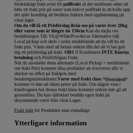
fördelaktigt frakt avtal för
pallfrakt
så det snabbaste sättet att
hitta ett frakt pris på varor som kräver pallfrakt är att kolla upp
det själv komihåg att beräkna frakten med upphämtning på
vårat lager.
Om du vill få ett Prisförslag ifrån oss på varor över 20kg
eller varor som är längre än 150cm
Kan du mejla oss
beställningen Till: Vic@WhitePowder.se Alternativt välj
Local pickup och skriv i order meddelande att du vill ha ett
frakt pris. Vänta med att betala ordern tills det att vi har gett
dig ett prisförslag på frakt.
OBS !!
Kombinera
INTE Klarna
betalning
och Prisförfrågan Frakt.
När du använder detta alternativ (Local Pickup + meddelande
om frakt Pris) kommer dina produkter att reserveras tills vi
skickar en offert på fraktpris med
betalningsinstruktioner.
Varor med frakt class
“Oversized“
kommer vi inte att räkna priser på frakt. Om någon vara i
kundvagnen har denna frakt klass kommer ordern inte gå att
genomföra. Du kan självklart beställa egen frakt på
skrymmande varor från vårat Lager.
Frakt mått
för Produkten utan emballage
Ytterligare information