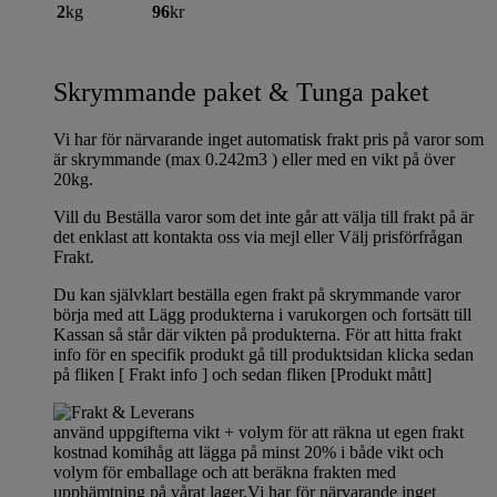
2
kg
96
kr
Skrymmande paket & Tunga paket
Vi har för närvarande inget automatisk frakt pris på varor som
är skrymmande (max 0.242m3 ) eller med en vikt på över
20kg.
Vill du Beställa varor som det inte går att välja till frakt på är
det enklast att kontakta oss via mejl eller Välj prisförfrågan
Frakt.
Du kan självklart beställa egen frakt på skrymmande varor
börja med att Lägg produkterna i varukorgen och fortsätt till
Kassan så står där vikten på produkterna. För att hitta frakt
info för en specifik produkt gå till produktsidan klicka sedan
på fliken [ Frakt info ] och sedan fliken [Produkt mått]
använd uppgifterna vikt + volym för att räkna ut egen frakt
kostnad komihåg att lägga på minst 20% i både vikt och
volym för emballage och att beräkna frakten med
upphämtning på vårat lager.Vi har för närvarande inget