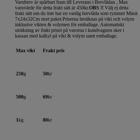
Varubrev är spårbart fram till Leverans i Brevlådan , Max
varuvärde för detta frakt sätt är 450kr.
OBS !!
Välj ej detta
frakt sätt om du inte har en vanlig brevlåda som rymmer Minst
7x24x32Cm stort paket.Priserna beräknas på vikt och volym
inklusive vikten & volymen för emballage. Automatiskt
uträkning av frakt priset på varorna i kundvagnen sker i
kassan med kalkyl på vikt & volym samt emballage.
Max vikt
Frakt pris
250
g
50
kr
500
g
69
kr
1
kg
80
kr