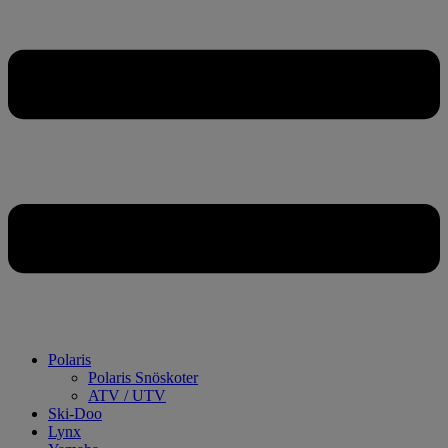
Polaris
Polaris Snöskoter
ATV / UTV
Ski-Doo
Lynx