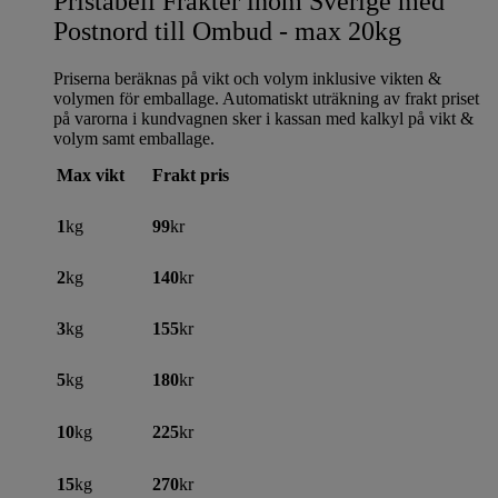
Pristabell Frakter inom Sverige med
Postnord till Ombud - max 20kg
Priserna beräknas på vikt och volym inklusive vikten &
volymen för emballage. Automatiskt uträkning av frakt priset
på varorna i kundvagnen sker i kassan med kalkyl på vikt &
volym samt emballage.
Max vikt
Frakt pris
1
kg
99
kr
2
kg
140
kr
3
kg
155
kr
5
kg
180
kr
10
kg
225
kr
15
kg
270
kr