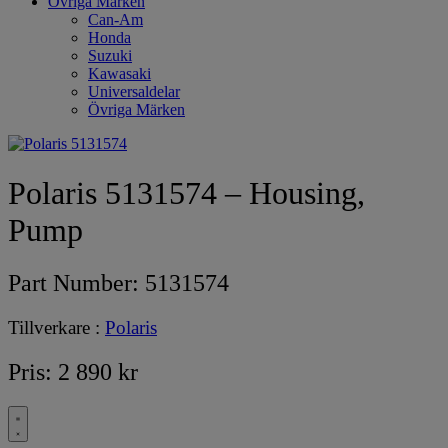
Övriga Märken
Can-Am
Honda
Suzuki
Kawasaki
Universaldelar
Övriga Märken
Polaris 5131574 – Housing,
Pump
Part Number:
5131574
Tillverkare :
Polaris
Pris:
2 890
kr