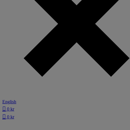
English
0
kr
0
kr