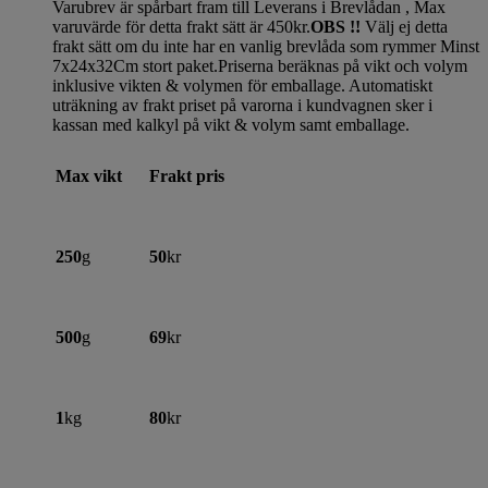
Varubrev är spårbart fram till Leverans i Brevlådan , Max
varuvärde för detta frakt sätt är 450kr.
OBS !!
Välj ej detta
frakt sätt om du inte har en vanlig brevlåda som rymmer Minst
7x24x32Cm stort paket.Priserna beräknas på vikt och volym
inklusive vikten & volymen för emballage. Automatiskt
uträkning av frakt priset på varorna i kundvagnen sker i
kassan med kalkyl på vikt & volym samt emballage.
Max vikt
Frakt pris
250
g
50
kr
500
g
69
kr
1
kg
80
kr