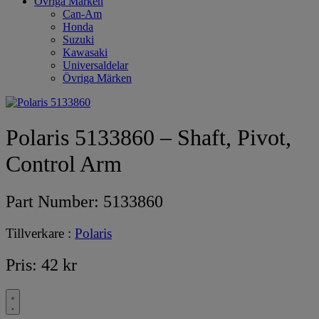
Övriga Märken
Can-Am
Honda
Suzuki
Kawasaki
Universaldelar
Övriga Märken
Polaris 5133860 – Shaft, Pivot,
Control Arm
Part Number:
5133860
Tillverkare :
Polaris
Pris:
42
kr