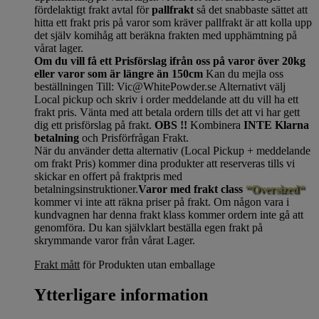
fördelaktigt frakt avtal för
pallfrakt
så det snabbaste sättet att
hitta ett frakt pris på varor som kräver pallfrakt är att kolla upp
det själv komihåg att beräkna frakten med upphämtning på
vårat lager.
Om du vill få ett Prisförslag ifrån oss på varor över 20kg
eller varor som är längre än 150cm
Kan du mejla oss
beställningen Till: Vic@WhitePowder.se Alternativt välj
Local pickup och skriv i order meddelande att du vill ha ett
frakt pris. Vänta med att betala ordern tills det att vi har gett
dig ett prisförslag på frakt.
OBS !!
Kombinera
INTE Klarna
betalning
och Prisförfrågan Frakt.
När du använder detta alternativ (Local Pickup + meddelande
om frakt Pris) kommer dina produkter att reserveras tills vi
skickar en offert på fraktpris med
betalningsinstruktioner.
Varor med frakt class
“Oversized“
kommer vi inte att räkna priser på frakt. Om någon vara i
kundvagnen har denna frakt klass kommer ordern inte gå att
genomföra. Du kan självklart beställa egen frakt på
skrymmande varor från vårat Lager.
Frakt mått
för Produkten utan emballage
Ytterligare information