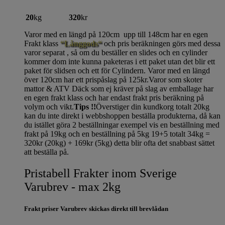
20
kg
320
kr
Varor med en längd på 120cm upp till 148cm har en egen
Frakt klass
“Långgods“
och pris beräkningen görs med dessa
varor separat , så om du beställer en slides och en cylinder
kommer dom inte kunna paketeras i ett paket utan det blir ett
paket för slidsen och ett för Cylindern. Varor med en längd
över 120cm har ett prispåslag på 125kr.Varor som skoter
mattor & ATV Däck som ej kräver på slag av emballage har
en egen frakt klass och har endast frakt pris beräkning på
volym och vikt.
Tips !!
Överstiger din kundkorg totalt 20kg
kan du inte direkt i webbshoppen beställa produkterna, då kan
du istället göra 2 beställningar exempel vis en beställning med
frakt på 19kg och en beställning på 5kg 19+5 totalt 34kg =
320kr (20kg) + 169kr (5kg) detta blir ofta det snabbast sättet
att beställa på.
Pristabell Frakter inom Sverige
Varubrev - max 2kg
Frakt priser Varubrev skickas direkt till brevlådan