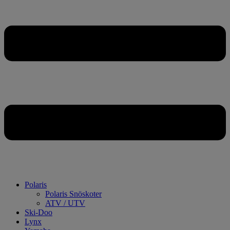
Polaris
Polaris Snöskoter
ATV / UTV
Ski-Doo
Lynx