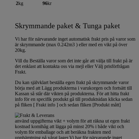
2
kg
96
kr
Skrymmande paket & Tunga paket
Vi har för närvarande inget automatisk frakt pris på varor som
är skrymmande (max 0.242m3 ) eller med en vikt på över
20kg.
Vill du Beställa varor som det inte går att välja till frakt på är
det enklast att kontakta oss via mejl eller Välj prisförfrågan
Frakt.
Du kan självklart beställa egen frakt på skrymmande varor
börja med att Lägg produkterna i varukorgen och fortsätt till
Kassan så står där vikten på produkterna. För att hitta frakt
info för en specifik produkt gå till produktsidan klicka sedan
på fliken [ Frakt info ] och sedan fliken [Produkt mått]
använd uppgifterna vikt + volym för att räkna ut egen frakt
kostnad komihåg att lägga på minst 20% i både vikt och
volym för emballage och att beräkna frakten med
upphämtning på vårat lager.Vi har för närvarande inget