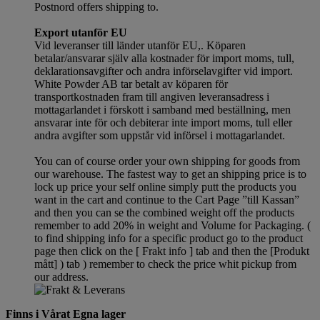
Postnord offers shipping to.
Export utanför EU
Vid leveranser till länder utanför EU,. Köparen
betalar/ansvarar själv alla kostnader för import moms, tull,
deklarationsavgifter och andra införselavgifter vid import.
White Powder AB tar betalt av köparen för
transportkostnaden fram till angiven leveransadress i
mottagarlandet i förskott i samband med beställning, men
ansvarar inte för och debiterar inte import moms, tull eller
andra avgifter som uppstår vid införsel i mottagarlandet.
You can of course order your own shipping for goods from
our warehouse. The fastest way to get an shipping price is to
lock up price your self online simply putt the products you
want in the cart and continue to the Cart Page ”till Kassan”
and then you can se the combined weight off the products
remember to add 20% in weight and Volume for Packaging. (
to find shipping info for a specific product go to the product
page then click on the [ Frakt info ] tab and then the [Produkt
mått] ) tab )
remember
to check the price whit pickup from
our address.
Finns i Vårat Egna lager