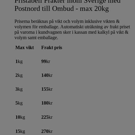
Pristabell Frakter inom Sverige med
Postnord till Ombud - max 20kg
Priserna beräknas på vikt och volym inklusive vikten &
volymen för emballage. Automatiskt uträkning av frakt priset
på varorna i kundvagnen sker i kassan med kalkyl på vikt &
volym samt emballage.
Max vikt
Frakt pris
1
kg
99
kr
2
kg
140
kr
3
kg
155
kr
5
kg
180
kr
10
kg
225
kr
15
kg
270
kr