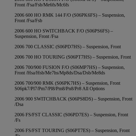
Front /Fsa/Fsb/Me6fs/Mc6fs
2006 600 HO RMK 144 F/O (S06PK6FS) – Suspension,
Front /Fsa/Fsb
2006 600 HO SWITCHBACK F/O (S06PS6FS) –
Suspension, Front /Fsa
2006 700 CLASSIC (S06PD7HS) – Suspension, Front
2006 700 HO TOURING (S06PT7HS) – Suspension, Front
2006 700/900 FUSION F/O (S06MP7HS) – Suspension,
Front /Hsa/Hsb/Me7hs/Mp8ds/Dsa/Dsb/Me8ds
2006 700/900 RMK (S06PK7HS) – Suspension, Front
S06pk7/Pl7/Pm7/Pl8/Pm8/Pn8/Pr8 All Options
2006 900 SWITCHBACK (S06PS8DS) – Suspension, Front
/Dsa
2006 FS/FST CLASSIC (S06PD7ES) – Suspension, Front
/Fs
2006 FS/FST TOURING (S06PT7ES) – Suspension, Front
/Fs