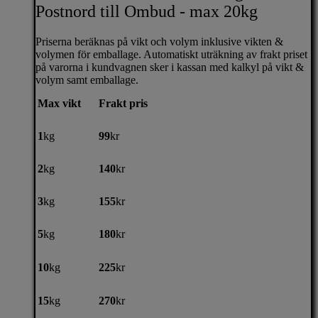
Postnord till Ombud - max 20kg
Priserna beräknas på vikt och volym inklusive vikten &
volymen för emballage. Automatiskt uträkning av frakt priset
på varorna i kundvagnen sker i kassan med kalkyl på vikt &
volym samt emballage.
Max vikt
Frakt pris
1
kg
99
kr
2
kg
140
kr
3
kg
155
kr
5
kg
180
kr
10
kg
225
kr
15
kg
270
kr