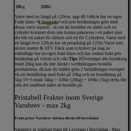
20
kg
320
kr
Varor med en längd på 120cm upp till 148cm har en egen
Frakt klass
“Långgods“
och pris beräkningen görs med
dessa varor separat , så om du beställer en slides och en
cylinder kommer dom inte kunna paketeras i ett paket utan
det blir ett paket för slidsen och ett för Cylindern. Varor med
en längd över 120cm har ett prispåslag på 125kr.Varor som
skoter mattor & ATV Däck som ej kräver på slag av
emballage har en egen frakt klass och har endast frakt pris
beräkning på volym och vikt.
Tips !!
Överstiger din kundkorg
totalt 20kg kan du inte direkt i webbshoppen beställa
produkterna, då kan du istället göra 2 beställningar exempel
vis en beställning med frakt på 19kg och en beställning på
5kg 19+5 totalt 34kg = 320kr (20kg) + 169kr (5kg) detta blir
ofta det snabbast sättet att beställa på.
Pristabell Frakter inom Sverige
Varubrev - max 2kg
Frakt priser Varubrev skickas direkt till brevlådan
Varubrev är spårbart fram till Leverans i Brevlådan , Max