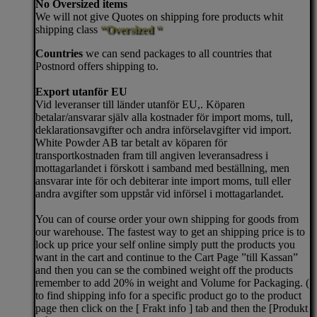
No Oversized items
We will not give Quotes on shipping fore products whit
shipping class
“Oversized “
Countries
we can send packages to all countries that
Postnord offers shipping to.
Export utanför EU
Vid leveranser till länder utanför EU,. Köparen
betalar/ansvarar själv alla kostnader för import moms, tull,
deklarationsavgifter och andra införselavgifter vid import.
White Powder AB tar betalt av köparen för
transportkostnaden fram till angiven leveransadress i
mottagarlandet i förskott i samband med beställning, men
ansvarar inte för och debiterar inte import moms, tull eller
andra avgifter som uppstår vid införsel i mottagarlandet.
You can of course order your own shipping for goods from
our warehouse. The fastest way to get an shipping price is to
lock up price your self online simply putt the products you
want in the cart and continue to the Cart Page ”till Kassan”
and then you can se the combined weight off the products
remember to add 20% in weight and Volume for Packaging. (
to find shipping info for a specific product go to the product
page then click on the [ Frakt info ] tab and then the [Produkt