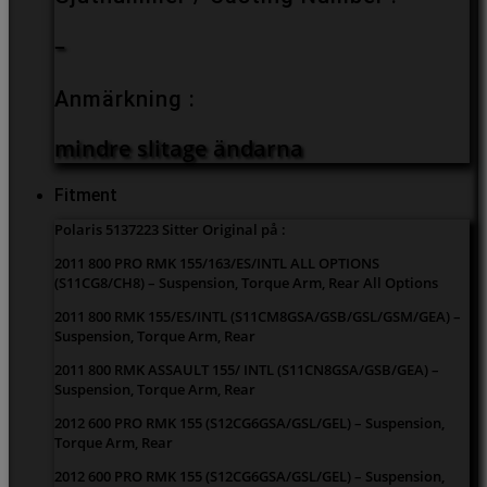
–
Anmärkning :
mindre slitage ändarna
Fitment
Polaris 5137223 Sitter Original på :
2011 800 PRO RMK 155/163/ES/INTL ALL OPTIONS
(S11CG8/CH8) – Suspension, Torque Arm, Rear All Options
2011 800 RMK 155/ES/INTL (S11CM8GSA/GSB/GSL/GSM/GEA) –
Suspension, Torque Arm, Rear
2011 800 RMK ASSAULT 155/ INTL (S11CN8GSA/GSB/GEA) –
Suspension, Torque Arm, Rear
2012 600 PRO RMK 155 (S12CG6GSA/GSL/GEL) – Suspension,
Torque Arm, Rear
2012 600 PRO RMK 155 (S12CG6GSA/GSL/GEL) – Suspension,