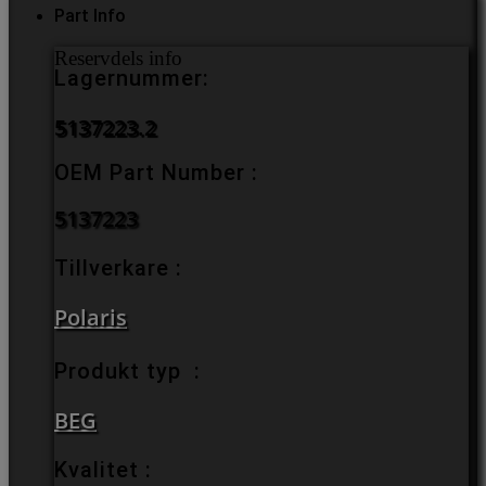
Part Info
Reservdels info
Lagernummer:
5137223.2
OEM Part Number :
5137223
Tillverkare :
Polaris
Produkt typ :
BEG
Kvalitet :