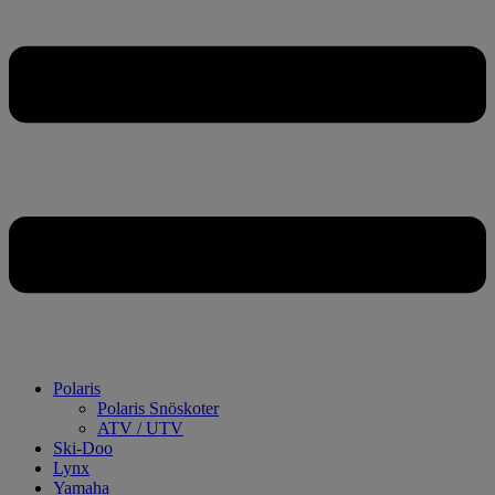
Polaris
Polaris Snöskoter
ATV / UTV
Ski-Doo
Lynx
Yamaha