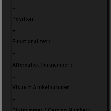
–
Position :
–
Funktionalitet :
–
Alternativt Partnumber :
–
Visuellt Artikelnummer :
–
Gjutnummer / Casting Number :