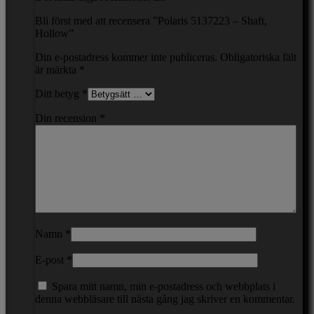
Bli först med att recensera ”Polaris 5137223 – Shaft,
Hollow”
Din e-postadress kommer inte publiceras.
Obligatoriska fält
är märkta
*
Ditt betyg
*
Din recension
*
Namn
*
E-post
*
Spara mitt namn, min e-postadress och webbplats i
denna webbläsare till nästa gång jag skriver en kommentar.