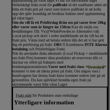
upphämtning på vårat lager.Vi har för närvarande inget
fördelaktigt frakt avtal för
pallfrakt
så det snabbaste sättet att
hitta ett frakt pris på varor som kräver pallfrakt är att kolla
upp det själv komihåg att beräkna frakten med upphämtning
på vårat lager.
Om du vill få ett Prisförslag ifrån oss på varor över 20kg
eller varor som är längre än 150cm
Kan du mejla oss
beställningen Till: Vic@WhitePowder.se Alternativt välj
Local pickup och skriv i order meddelande att du vill ha ett
frakt pris. Vänta med att betala ordern tills det att vi har gett
dig ett prisförslag på frakt.
OBS !!
Kombinera
INTE Klarna
betalning
och Prisförfrågan Frakt.
När du använder detta alternativ (Local Pickup + meddelande
om frakt Pris) kommer dina produkter att reserveras tills vi
skickar en offert på fraktpris med
betalningsinstruktioner.
Varor med frakt class
“Oversized“
kommer vi inte att räkna priser på frakt. Om någon vara i
kundvagnen har denna frakt klass kommer ordern inte gå att
genomföra. Du kan självklart beställa egen frakt på
skrymmande varor från vårat Lager.
Frakt mått
för Produkten utan emballage
Ytterligare information