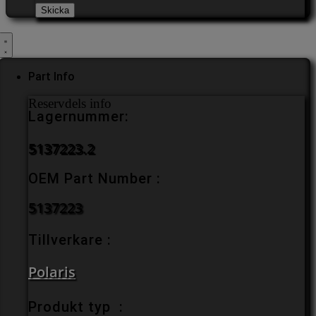
Part Info
Reservdels info
Lagernummer:
5137223.2
OEM Part Number :
5137223
Tillverkare :
Polaris
Produkt typ :