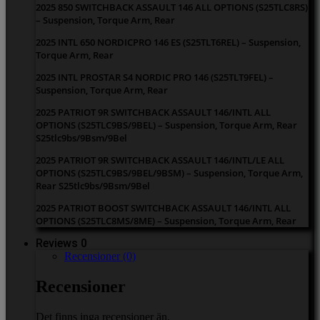
2025 850 SWITCHBACK ASSAULT 146 ALL OPTIONS (S25TLC8RS)
– Suspension, Torque Arm, Rear
2025 INTL 650 NORDICPRO 146 ES (S25TLT6REL) – Suspension,
Torque Arm, Rear
2025 INTL PROSTAR S4 NORDIC PRO 146 (S25TLT9FEL) –
Suspension, Torque Arm, Rear
2025 PATRIOT 9R SWITCHBACK ASSAULT 146/INTL ALL
OPTIONS (S25TLC9BS/9BEL) – Suspension, Torque Arm, Rear
S25tlc9bs/9Bsm/9Bel
2025 PATRIOT 9R SWITCHBACK ASSAULT 146/INTL/LE ALL
OPTIONS (S25TLC9BS/9BEL/9BSM) – Suspension, Torque Arm,
Rear S25tlc9bs/9Bsm/9Bel
2025 PATRIOT BOOST SWITCHBACK ASSAULT 146/INTL ALL
OPTIONS (S25TLC8MS/8ME) – Suspension, Torque Arm, Rear
Reviews 0
Recensioner (0)
Recensioner
Det finns inga recensioner än.