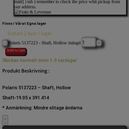
mått] ) tab )
remember
to check the price whit pickup from
our address.
Finns i Vårat Egna lager
Endast 2 kvar i lager
Polaris 5137223 - Shaft, Hollow mängd
-
+
Add to Cart
Skickas normalt inom 1-3 vardagar
Produkt Beskrivning :
Polaris 5137223 – Shaft, Hollow
Shaft-19.05 x 391.414
* Anmärkning: Mindre slitage ändarna