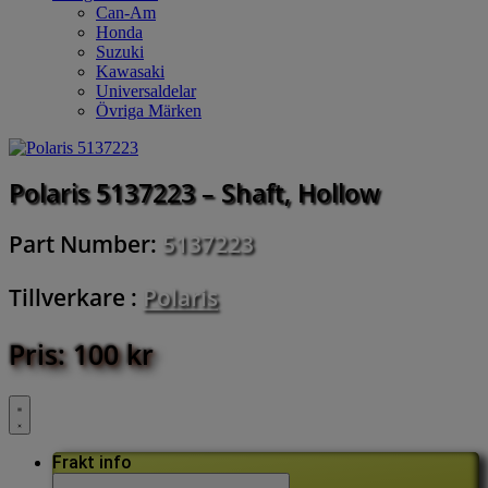
Can-Am
Honda
Suzuki
Kawasaki
Universaldelar
Övriga Märken
Polaris 5137223 – Shaft, Hollow
Part Number:
5137223
Tillverkare :
Polaris
Pris:
100
kr
Frakt info