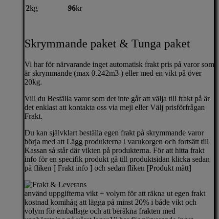
2
kg
96
kr
Skrymmande paket & Tunga paket
Vi har för närvarande inget automatisk frakt pris på varor som
är skrymmande (max 0.242m3 ) eller med en vikt på över
20kg.
Vill du Beställa varor som det inte går att välja till frakt på är
det enklast att kontakta oss via mejl eller Välj prisförfrågan
Frakt.
Du kan självklart beställa egen frakt på skrymmande varor
börja med att Lägg produkterna i varukorgen och fortsätt till
Kassan så står där vikten på produkterna. För att hitta frakt
info för en specifik produkt gå till produktsidan klicka sedan
på fliken [ Frakt info ] och sedan fliken [Produkt mått]
använd uppgifterna vikt + volym för att räkna ut egen frakt
kostnad komihåg att lägga på minst 20% i både vikt och
volym för emballage och att beräkna frakten med