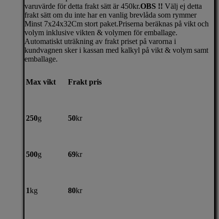
varuvärde för detta frakt sätt är 450kr.
OBS !!
Välj ej detta
frakt sätt om du inte har en vanlig brevlåda som rymmer
Minst 7x24x32Cm stort paket.Priserna beräknas på vikt och
volym inklusive vikten & volymen för emballage.
Automatiskt uträkning av frakt priset på varorna i
kundvagnen sker i kassan med kalkyl på vikt & volym samt
emballage.
Max vikt
Frakt pris
250
g
50
kr
500
g
69
kr
1
kg
80
kr