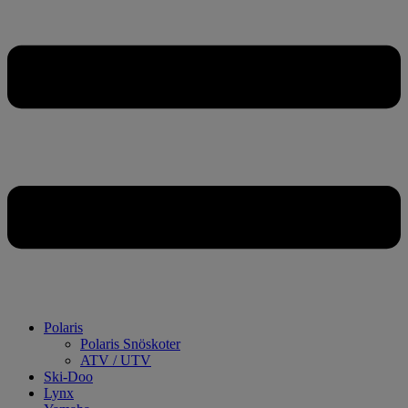
Polaris
Polaris Snöskoter
ATV / UTV
Ski-Doo
Lynx