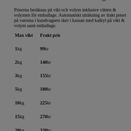
Priserna beräknas på vikt och volym inklusive vikten &
volymen för emballage. Automatiskt uträkning av frakt priset
på varorna i kundvagnen sker i kassan med kalkyl på vikt &
volym samt emballage.
Max vikt
Frakt pris
1
kg
99
kr
2
kg
140
kr
3
kg
155
kr
5
kg
180
kr
10
kg
225
kr
15
kg
270
kr
20
kg
320
kr