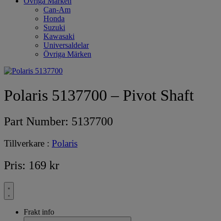
Övriga Märken
Can-Am
Honda
Suzuki
Kawasaki
Universaldelar
Övriga Märken
Polaris 5137700 – Pivot Shaft
Part Number:
5137700
Tillverkare :
Polaris
Pris:
169
kr
Frakt info