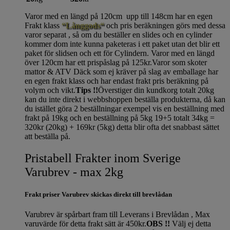
Varor med en längd på 120cm upp till 148cm har en egen
Frakt klass
“Långgods“
och pris beräkningen görs med dessa
varor separat , så om du beställer en slides och en cylinder
kommer dom inte kunna paketeras i ett paket utan det blir ett
paket för slidsen och ett för Cylindern. Varor med en längd
över 120cm har ett prispåslag på 125kr.Varor som skoter
mattor & ATV Däck som ej kräver på slag av emballage har
en egen frakt klass och har endast frakt pris beräkning på
volym och vikt.
Tips !!
Överstiger din kundkorg totalt 20kg
kan du inte direkt i webbshoppen beställa produkterna, då kan
du istället göra 2 beställningar exempel vis en beställning med
frakt på 19kg och en beställning på 5kg 19+5 totalt 34kg =
320kr (20kg) + 169kr (5kg) detta blir ofta det snabbast sättet
att beställa på.
Pristabell Frakter inom Sverige
Varubrev - max 2kg
Frakt priser Varubrev skickas direkt till brevlådan
Varubrev är spårbart fram till Leverans i Brevlådan , Max
varuvärde för detta frakt sätt är 450kr.
OBS !!
Välj ej detta