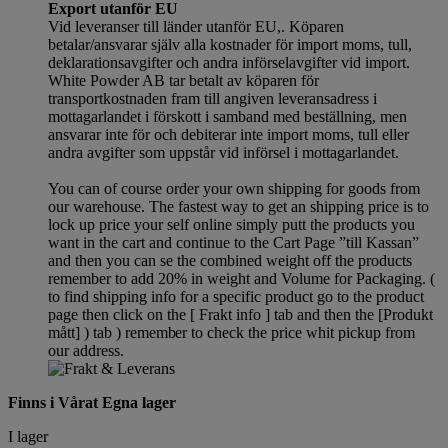
Export utanför EU
Vid leveranser till länder utanför EU,. Köparen
betalar/ansvarar själv alla kostnader för import moms, tull,
deklarationsavgifter och andra införselavgifter vid import.
White Powder AB tar betalt av köparen för
transportkostnaden fram till angiven leveransadress i
mottagarlandet i förskott i samband med beställning, men
ansvarar inte för och debiterar inte import moms, tull eller
andra avgifter som uppstår vid införsel i mottagarlandet.
You can of course order your own shipping for goods from
our warehouse. The fastest way to get an shipping price is to
lock up price your self online simply putt the products you
want in the cart and continue to the Cart Page ”till Kassan”
and then you can se the combined weight off the products
remember to add 20% in weight and Volume for Packaging. (
to find shipping info for a specific product go to the product
page then click on the [ Frakt info ] tab and then the [Produkt
mått] ) tab )
remember
to check the price whit pickup from
our address.
Finns i Vårat Egna lager
I lager