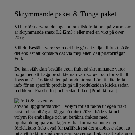
Skrymmande paket & Tunga paket
Vi har för närvarande inget automatisk frakt pris på varor som
är skrymmande (max 0.242m3 ) eller med en vikt på över
20kg.
Vill du Beställa varor som det inte går att välja till frakt på är
det enklast att kontakta oss via mejl eller Välj prisförfrågan
Frakt.
Du kan självklart beställa egen frakt på skrymmande varor
börja med att Lägg produkterna i varukorgen och fortsätt till
Kassan så står där vikten på produkterna. För att hitta frakt
info för en specifik produkt gå till produktsidan klicka sedan
på fliken [ Frakt info ] och sedan fliken [Produkt mått]
använd uppgifterna vikt + volym för att räkna ut egen frakt
kostnad komihåg att lägga på minst 20% i både vikt och
volym för emballage och att beräkna frakten med
upphämtning på vårat lager.Vi har för närvarande inget
fördelaktigt frakt avtal för
pallfrakt
så det snabbaste sättet att
hitta ett frakt pris på varor som kräver pallfrakt är att kolla upp