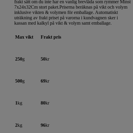
frakt sätt om du inte har en vanlig brevlåda som rymmer Minst
7x24x32Cm stort paket.Priserna beräknas på vikt och volym
inklusive vikten & volymen för emballage. Automatiskt
uträkning av frakt priset på varorna i kundvagnen sker i
kassan med kalkyl på vikt & volym samt emballage.
Max vikt
Frakt pris
250
g
50
kr
500
g
69
kr
1
kg
80
kr
2
kg
96
kr