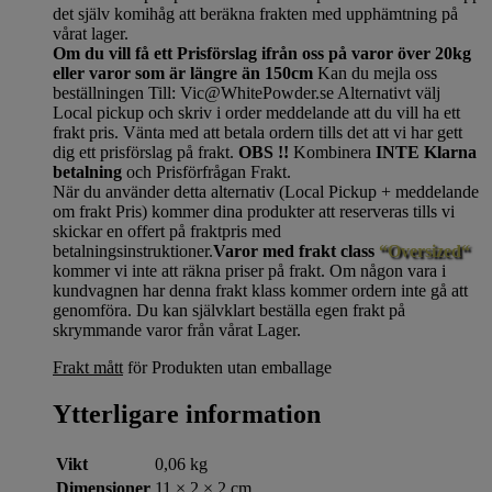
det själv komihåg att beräkna frakten med upphämtning på
vårat lager.
Om du vill få ett Prisförslag ifrån oss på varor över 20kg
eller varor som är längre än 150cm
Kan du mejla oss
beställningen Till: Vic@WhitePowder.se Alternativt välj
Local pickup och skriv i order meddelande att du vill ha ett
frakt pris. Vänta med att betala ordern tills det att vi har gett
dig ett prisförslag på frakt.
OBS !!
Kombinera
INTE Klarna
betalning
och Prisförfrågan Frakt.
När du använder detta alternativ (Local Pickup + meddelande
om frakt Pris) kommer dina produkter att reserveras tills vi
skickar en offert på fraktpris med
betalningsinstruktioner.
Varor med frakt class
“Oversized“
kommer vi inte att räkna priser på frakt. Om någon vara i
kundvagnen har denna frakt klass kommer ordern inte gå att
genomföra. Du kan självklart beställa egen frakt på
skrymmande varor från vårat Lager.
Frakt mått
för Produkten utan emballage
Ytterligare information
Vikt
0,06 kg
Dimensioner
11 × 2 × 2 cm