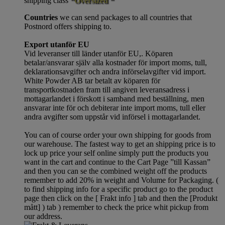
shipping class
“Oversized “
Countries
we can send packages to all countries that
Postnord offers shipping to.
Export utanför EU
Vid leveranser till länder utanför EU,. Köparen
betalar/ansvarar själv alla kostnader för import moms, tull,
deklarationsavgifter och andra införselavgifter vid import.
White Powder AB tar betalt av köparen för
transportkostnaden fram till angiven leveransadress i
mottagarlandet i förskott i samband med beställning, men
ansvarar inte för och debiterar inte import moms, tull eller
andra avgifter som uppstår vid införsel i mottagarlandet.
You can of course order your own shipping for goods from
our warehouse. The fastest way to get an shipping price is to
lock up price your self online simply putt the products you
want in the cart and continue to the Cart Page ”till Kassan”
and then you can se the combined weight off the products
remember to add 20% in weight and Volume for Packaging. (
to find shipping info for a specific product go to the product
page then click on the [ Frakt info ] tab and then the [Produkt
mått] ) tab )
remember
to check the price whit pickup from
our address.