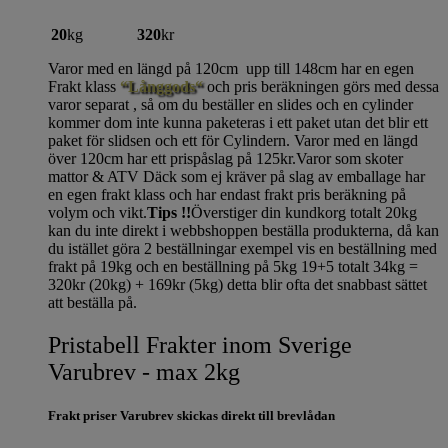
20
kg
320
kr
Varor med en längd på 120cm upp till 148cm har en egen
Frakt klass
“Långgods“
och pris beräkningen görs med dessa
varor separat , så om du beställer en slides och en cylinder
kommer dom inte kunna paketeras i ett paket utan det blir ett
paket för slidsen och ett för Cylindern. Varor med en längd
över 120cm har ett prispåslag på 125kr.Varor som skoter
mattor & ATV Däck som ej kräver på slag av emballage har
en egen frakt klass och har endast frakt pris beräkning på
volym och vikt.
Tips !!
Överstiger din kundkorg totalt 20kg
kan du inte direkt i webbshoppen beställa produkterna, då kan
du istället göra 2 beställningar exempel vis en beställning med
frakt på 19kg och en beställning på 5kg 19+5 totalt 34kg =
320kr (20kg) + 169kr (5kg) detta blir ofta det snabbast sättet
att beställa på.
Pristabell Frakter inom Sverige
Varubrev - max 2kg
Frakt priser Varubrev skickas direkt till brevlådan