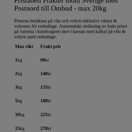
Pristabell Frakter inom Sverige med
Postnord till Ombud - max 20kg
Priserna beräknas på vikt och volym inklusive vikten &
volymen för emballage. Automatiskt uträkning av frakt priset
på varorna i kundvagnen sker i kassan med kalkyl på vikt &
volym samt emballage.
Max vikt
Frakt pris
1
kg
99
kr
2
kg
140
kr
3
kg
155
kr
5
kg
180
kr
10
kg
225
kr
15
kg
270
kr