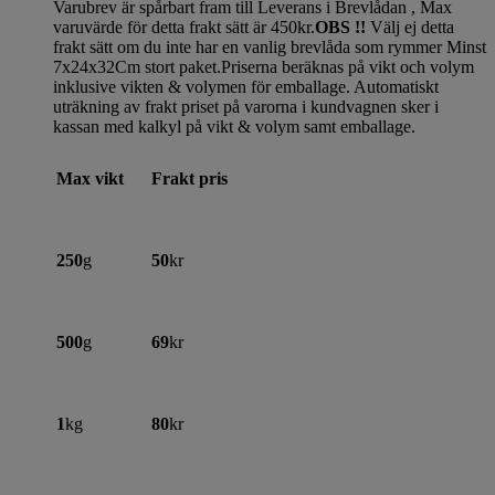
Varubrev är spårbart fram till Leverans i Brevlådan , Max
varuvärde för detta frakt sätt är 450kr.
OBS !!
Välj ej detta
frakt sätt om du inte har en vanlig brevlåda som rymmer Minst
7x24x32Cm stort paket.Priserna beräknas på vikt och volym
inklusive vikten & volymen för emballage. Automatiskt
uträkning av frakt priset på varorna i kundvagnen sker i
kassan med kalkyl på vikt & volym samt emballage.
Max vikt
Frakt pris
250
g
50
kr
500
g
69
kr
1
kg
80
kr