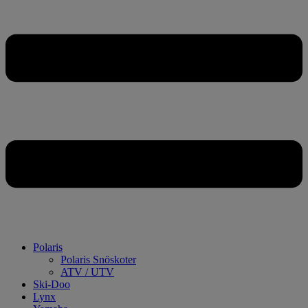
Polaris
Polaris Snöskoter
ATV / UTV
Ski-Doo
Lynx