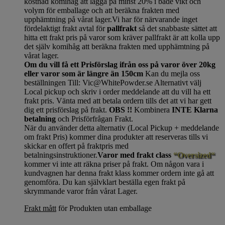
kostnad komihåg att lägga på minst 20% i både vikt och
volym för emballage och att beräkna frakten med
upphämtning på vårat lager.Vi har för närvarande inget
fördelaktigt frakt avtal för
pallfrakt
så det snabbaste sättet att
hitta ett frakt pris på varor som kräver pallfrakt är att kolla upp
det själv komihåg att beräkna frakten med upphämtning på
vårat lager.
Om du vill få ett Prisförslag ifrån oss på varor över 20kg
eller varor som är längre än 150cm
Kan du mejla oss
beställningen Till: Vic@WhitePowder.se Alternativt välj
Local pickup och skriv i order meddelande att du vill ha ett
frakt pris. Vänta med att betala ordern tills det att vi har gett
dig ett prisförslag på frakt.
OBS !!
Kombinera
INTE Klarna
betalning
och Prisförfrågan Frakt.
När du använder detta alternativ (Local Pickup + meddelande
om frakt Pris) kommer dina produkter att reserveras tills vi
skickar en offert på fraktpris med
betalningsinstruktioner.
Varor med frakt class
“Oversized“
kommer vi inte att räkna priser på frakt. Om någon vara i
kundvagnen har denna frakt klass kommer ordern inte gå att
genomföra. Du kan självklart beställa egen frakt på
skrymmande varor från vårat Lager.
Frakt mått
för Produkten utan emballage