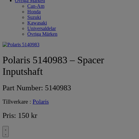
Övriga Märken
Can-Am
Honda
Suzuki
Kawasaki
Universaldelar
Övriga Märken
Polaris 5140983 – Spacer
Inputshaft
Part Number:
5140983
Tillverkare :
Polaris
Pris:
150
kr