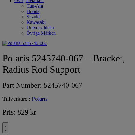
Övriga Märken
Can-Am
Honda
Suzuki
Kawasaki
Universaldelar
Övriga Märken
Polaris 5245740-067 – Bracket,
Radius Rod Support
Part Number:
5245740-067
Tillverkare :
Polaris
Pris:
829
kr