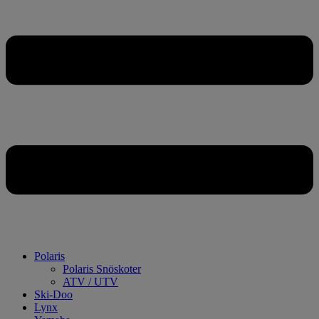
Polaris
Polaris Snöskoter
ATV / UTV
Ski-Doo
Lynx