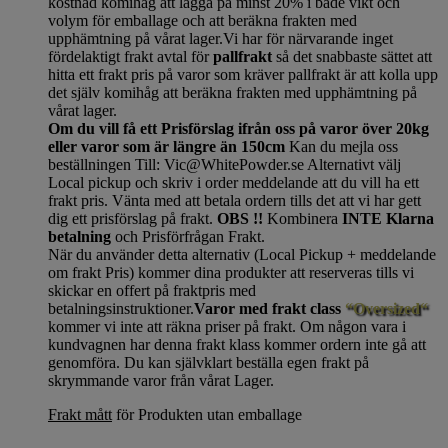
kostnad komihåg att lägga på minst 20% i både vikt och
volym för emballage och att beräkna frakten med
upphämtning på vårat lager.Vi har för närvarande inget
fördelaktigt frakt avtal för
pallfrakt
så det snabbaste sättet att
hitta ett frakt pris på varor som kräver pallfrakt är att kolla upp
det själv komihåg att beräkna frakten med upphämtning på
vårat lager.
Om du vill få ett Prisförslag ifrån oss på varor över 20kg
eller varor som är längre än 150cm
Kan du mejla oss
beställningen Till: Vic@WhitePowder.se Alternativt välj
Local pickup och skriv i order meddelande att du vill ha ett
frakt pris. Vänta med att betala ordern tills det att vi har gett
dig ett prisförslag på frakt.
OBS !!
Kombinera
INTE Klarna
betalning
och Prisförfrågan Frakt.
När du använder detta alternativ (Local Pickup + meddelande
om frakt Pris) kommer dina produkter att reserveras tills vi
skickar en offert på fraktpris med
betalningsinstruktioner.
Varor med frakt class
“Oversized“
kommer vi inte att räkna priser på frakt. Om någon vara i
kundvagnen har denna frakt klass kommer ordern inte gå att
genomföra. Du kan självklart beställa egen frakt på
skrymmande varor från vårat Lager.
Frakt mått
för Produkten utan emballage