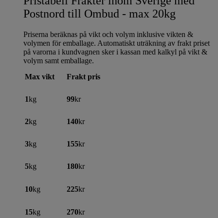
Pristabell Frakter inom Sverige med
Postnord till Ombud - max 20kg
Priserna beräknas på vikt och volym inklusive vikten &
volymen för emballage. Automatiskt uträkning av frakt priset
på varorna i kundvagnen sker i kassan med kalkyl på vikt &
volym samt emballage.
Max vikt
Frakt pris
1
kg
99
kr
2
kg
140
kr
3
kg
155
kr
5
kg
180
kr
10
kg
225
kr
15
kg
270
kr