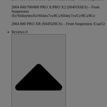
2004 600/700/800 PRO X/PRO X2 (S04NX6ES) – Front
Suspension
/Ee/S04ny6es/Ee/S04nx7cs/8Cs/S04ny7cs/Ce/8Cs/8Ce
2004 800 PRO XR (S04NZ8CS) – Front Suspension /Csa/Ce
Reviews 0