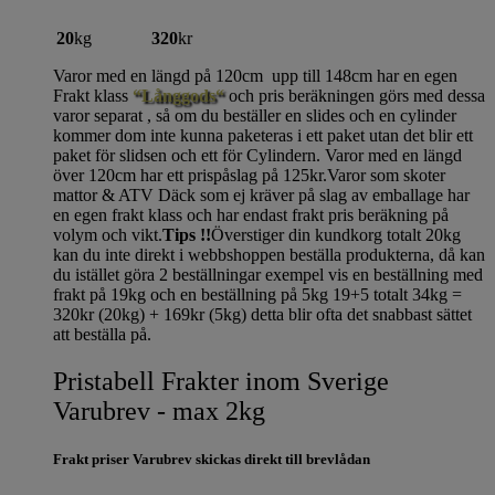
20
kg
320
kr
Varor med en längd på 120cm upp till 148cm har en egen
Frakt klass
“Långgods“
och pris beräkningen görs med dessa
varor separat , så om du beställer en slides och en cylinder
kommer dom inte kunna paketeras i ett paket utan det blir ett
paket för slidsen och ett för Cylindern. Varor med en längd
över 120cm har ett prispåslag på 125kr.Varor som skoter
mattor & ATV Däck som ej kräver på slag av emballage har
en egen frakt klass och har endast frakt pris beräkning på
volym och vikt.
Tips !!
Överstiger din kundkorg totalt 20kg
kan du inte direkt i webbshoppen beställa produkterna, då kan
du istället göra 2 beställningar exempel vis en beställning med
frakt på 19kg och en beställning på 5kg 19+5 totalt 34kg =
320kr (20kg) + 169kr (5kg) detta blir ofta det snabbast sättet
att beställa på.
Pristabell Frakter inom Sverige
Varubrev - max 2kg
Frakt priser Varubrev skickas direkt till brevlådan