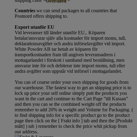
shipping class
“Oversized “
Countries
we can send packages to all countries that
Postnord offers shipping to.
Export utanför EU
Vid leveranser till länder utanför EU,. Köparen
betalar/ansvarar själv alla kostnader för import moms, tull,
deklarationsavgifter och andra införselavgifter vid import.
White Powder AB tar betalt av köparen för
transportkostnaden fram till angiven leveransadress i
mottagarlandet i förskott i samband med beställning, men
ansvarar inte för och debiterar inte import moms, tull eller
andra avgifter som uppstår vid införsel i mottagarlandet.
You can of course order your own shipping for goods from
our warehouse. The fastest way to get an shipping price is to
lock up price your self online simply putt the products you
want in the cart and continue to the Cart Page ”till Kassan”
and then you can se the combined weight off the products
remember to add 20% in weight and Volume for Packaging. (
to find shipping info for a specific product go to the product
page then click on the [ Frakt info ] tab and then the [Produkt
mått] ) tab )
remember
to check the price whit pickup from
our address.