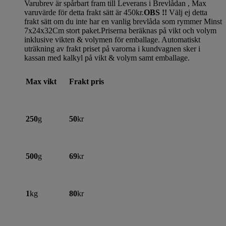
Varubrev är spårbart fram till Leverans i Brevlådan , Max
varuvärde för detta frakt sätt är 450kr.
OBS !!
Välj ej detta
frakt sätt om du inte har en vanlig brevlåda som rymmer Minst
7x24x32Cm stort paket.Priserna beräknas på vikt och volym
inklusive vikten & volymen för emballage. Automatiskt
uträkning av frakt priset på varorna i kundvagnen sker i
kassan med kalkyl på vikt & volym samt emballage.
Max vikt
Frakt pris
250
g
50
kr
500
g
69
kr
1
kg
80
kr