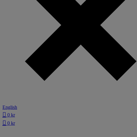
English
0
kr
0
kr