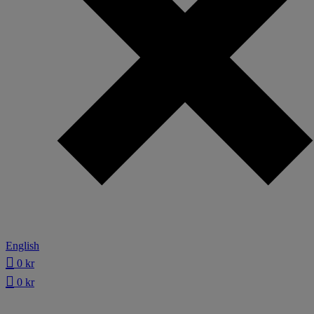
English
0
kr
0
kr