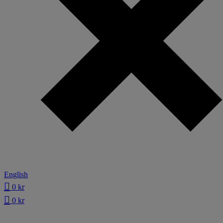
English
0
kr
0
kr