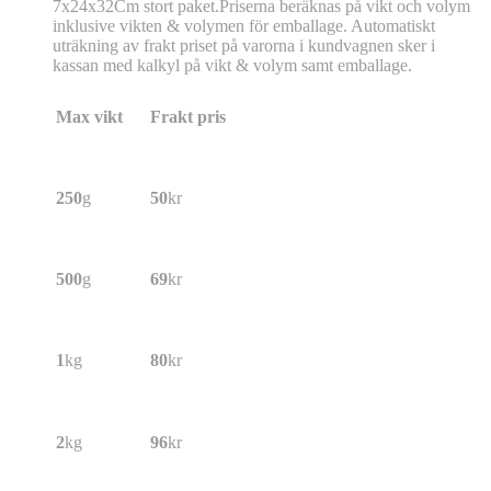
7x24x32Cm stort paket.Priserna beräknas på vikt och volym
inklusive vikten & volymen för emballage. Automatiskt
uträkning av frakt priset på varorna i kundvagnen sker i
kassan med kalkyl på vikt & volym samt emballage.
Max vikt
Frakt pris
250
g
50
kr
500
g
69
kr
1
kg
80
kr
2
kg
96
kr