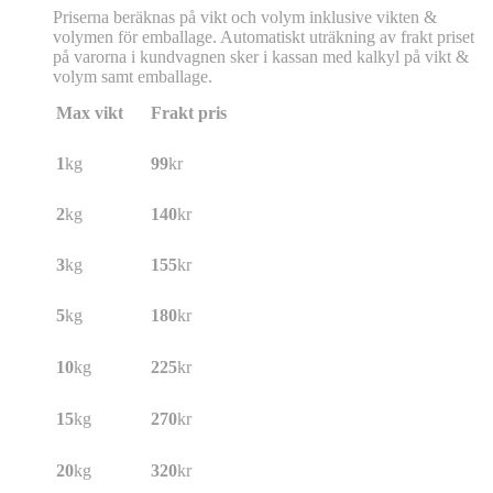
Priserna beräknas på vikt och volym inklusive vikten &
volymen för emballage. Automatiskt uträkning av frakt priset
på varorna i kundvagnen sker i kassan med kalkyl på vikt &
volym samt emballage.
Max vikt
Frakt pris
1
kg
99
kr
2
kg
140
kr
3
kg
155
kr
5
kg
180
kr
10
kg
225
kr
15
kg
270
kr
20
kg
320
kr