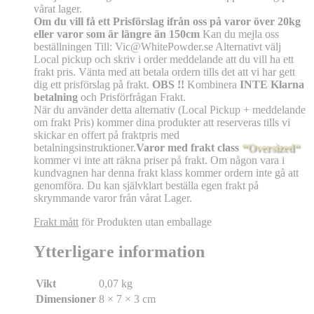
vårat lager.
Om du vill få ett Prisförslag ifrån oss på varor över 20kg
eller varor som är längre än 150cm
Kan du mejla oss
beställningen Till: Vic@WhitePowder.se Alternativt välj
Local pickup och skriv i order meddelande att du vill ha ett
frakt pris. Vänta med att betala ordern tills det att vi har gett
dig ett prisförslag på frakt.
OBS !!
Kombinera
INTE Klarna
betalning
och Prisförfrågan Frakt.
När du använder detta alternativ (Local Pickup + meddelande
om frakt Pris) kommer dina produkter att reserveras tills vi
skickar en offert på fraktpris med
betalningsinstruktioner.
Varor med frakt class
“Oversized“
kommer vi inte att räkna priser på frakt. Om någon vara i
kundvagnen har denna frakt klass kommer ordern inte gå att
genomföra. Du kan självklart beställa egen frakt på
skrymmande varor från vårat Lager.
Frakt mått
för Produkten utan emballage
Ytterligare information
Vikt
0,07 kg
Dimensioner
8 × 7 × 3 cm