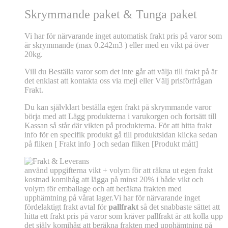
Skrymmande paket & Tunga paket
Vi har för närvarande inget automatisk frakt pris på varor som
är skrymmande (max 0.242m3 ) eller med en vikt på över
20kg.
Vill du Beställa varor som det inte går att välja till frakt på är
det enklast att kontakta oss via mejl eller Välj prisförfrågan
Frakt.
Du kan självklart beställa egen frakt på skrymmande varor
börja med att Lägg produkterna i varukorgen och fortsätt till
Kassan så står där vikten på produkterna. För att hitta frakt
info för en specifik produkt gå till produktsidan klicka sedan
på fliken [ Frakt info ] och sedan fliken [Produkt mått]
använd uppgifterna vikt + volym för att räkna ut egen frakt
kostnad komihåg att lägga på minst 20% i både vikt och
volym för emballage och att beräkna frakten med
upphämtning på vårat lager.Vi har för närvarande inget
fördelaktigt frakt avtal för
pallfrakt
så det snabbaste sättet att
hitta ett frakt pris på varor som kräver pallfrakt är att kolla upp
det själv komihåg att beräkna frakten med upphämtning på