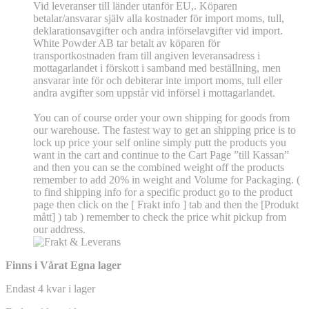
Vid leveranser till länder utanför EU,. Köparen
betalar/ansvarar själv alla kostnader för import moms, tull,
deklarationsavgifter och andra införselavgifter vid import.
White Powder AB tar betalt av köparen för
transportkostnaden fram till angiven leveransadress i
mottagarlandet i förskott i samband med beställning, men
ansvarar inte för och debiterar inte import moms, tull eller
andra avgifter som uppstår vid införsel i mottagarlandet.
You can of course order your own shipping for goods from
our warehouse. The fastest way to get an shipping price is to
lock up price your self online simply putt the products you
want in the cart and continue to the Cart Page ”till Kassan”
and then you can se the combined weight off the products
remember to add 20% in weight and Volume for Packaging. (
to find shipping info for a specific product go to the product
page then click on the [ Frakt info ] tab and then the [Produkt
mått] ) tab )
remember
to check the price whit pickup from
our address.
Finns i Vårat Egna lager
Endast 4 kvar i lager