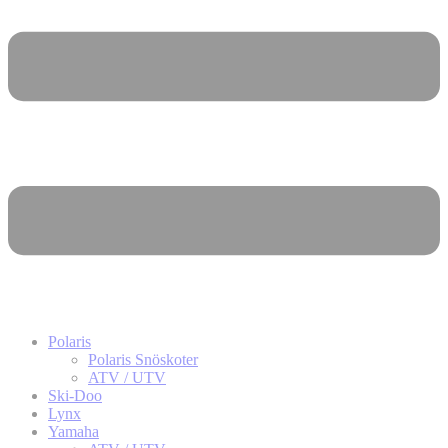
Polaris
Polaris Snöskoter
ATV / UTV
Ski-Doo
Lynx
Yamaha