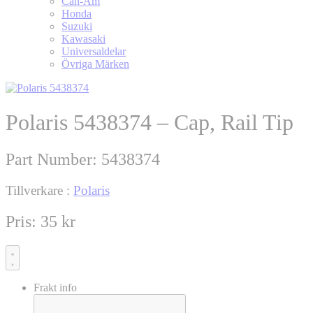
Can-Am
Honda
Suzuki
Kawasaki
Universaldelar
Övriga Märken
Polaris 5438374 – Cap, Rail Tip
Part Number:
5438374
Tillverkare :
Polaris
Pris:
35
kr
Frakt info