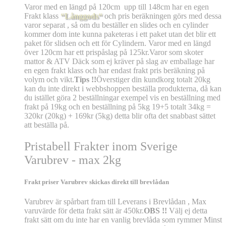
Varor med en längd på 120cm upp till 148cm har en egen
Frakt klass
“Långgods“
och pris beräkningen görs med dessa
varor separat , så om du beställer en slides och en cylinder
kommer dom inte kunna paketeras i ett paket utan det blir ett
paket för slidsen och ett för Cylindern. Varor med en längd
över 120cm har ett prispåslag på 125kr.Varor som skoter
mattor & ATV Däck som ej kräver på slag av emballage har
en egen frakt klass och har endast frakt pris beräkning på
volym och vikt.
Tips !!
Överstiger din kundkorg totalt 20kg
kan du inte direkt i webbshoppen beställa produkterna, då kan
du istället göra 2 beställningar exempel vis en beställning med
frakt på 19kg och en beställning på 5kg 19+5 totalt 34kg =
320kr (20kg) + 169kr (5kg) detta blir ofta det snabbast sättet
att beställa på.
Pristabell Frakter inom Sverige
Varubrev - max 2kg
Frakt priser Varubrev skickas direkt till brevlådan
Varubrev är spårbart fram till Leverans i Brevlådan , Max
varuvärde för detta frakt sätt är 450kr.
OBS !!
Välj ej detta
frakt sätt om du inte har en vanlig brevlåda som rymmer Minst