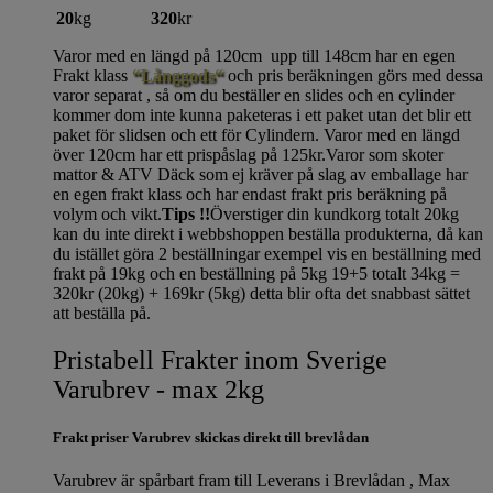
20
kg
320
kr
Varor med en längd på 120cm upp till 148cm har en egen
Frakt klass
“Långgods“
och pris beräkningen görs med dessa
varor separat , så om du beställer en slides och en cylinder
kommer dom inte kunna paketeras i ett paket utan det blir ett
paket för slidsen och ett för Cylindern. Varor med en längd
över 120cm har ett prispåslag på 125kr.Varor som skoter
mattor & ATV Däck som ej kräver på slag av emballage har
en egen frakt klass och har endast frakt pris beräkning på
volym och vikt.
Tips !!
Överstiger din kundkorg totalt 20kg
kan du inte direkt i webbshoppen beställa produkterna, då kan
du istället göra 2 beställningar exempel vis en beställning med
frakt på 19kg och en beställning på 5kg 19+5 totalt 34kg =
320kr (20kg) + 169kr (5kg) detta blir ofta det snabbast sättet
att beställa på.
Pristabell Frakter inom Sverige
Varubrev - max 2kg
Frakt priser Varubrev skickas direkt till brevlådan
Varubrev är spårbart fram till Leverans i Brevlådan , Max