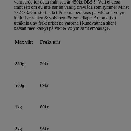
varuvärde för detta frakt sätt är 450kr.
OBS !!
Välj ej detta
frakt sätt om du inte har en vanlig brevlåda som rymmer Minst
7x24x32Cm stort paket.Priserna beräknas på vikt och volym
inklusive vikten & volymen för emballage. Automatiskt
uträkning av frakt priset på varorna i kundvagnen sker i
kassan med kalkyl på vikt & volym samt emballage.
Max vikt
Frakt pris
250
g
50
kr
500
g
69
kr
1
kg
80
kr
2
kg
96
kr