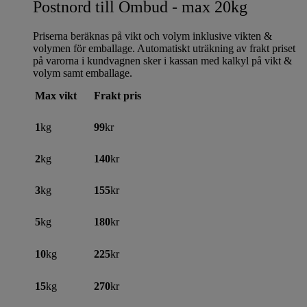
Postnord till Ombud - max 20kg
Priserna beräknas på vikt och volym inklusive vikten &
volymen för emballage. Automatiskt uträkning av frakt priset
på varorna i kundvagnen sker i kassan med kalkyl på vikt &
volym samt emballage.
Max vikt
Frakt pris
1
kg
99
kr
2
kg
140
kr
3
kg
155
kr
5
kg
180
kr
10
kg
225
kr
15
kg
270
kr