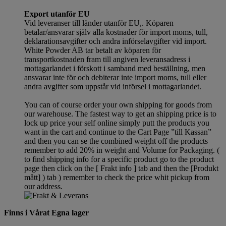
Export utanför EU
Vid leveranser till länder utanför EU,. Köparen
betalar/ansvarar själv alla kostnader för import moms, tull,
deklarationsavgifter och andra införselavgifter vid import.
White Powder AB tar betalt av köparen för
transportkostnaden fram till angiven leveransadress i
mottagarlandet i förskott i samband med beställning, men
ansvarar inte för och debiterar inte import moms, tull eller
andra avgifter som uppstår vid införsel i mottagarlandet.
You can of course order your own shipping for goods from
our warehouse. The fastest way to get an shipping price is to
lock up price your self online simply putt the products you
want in the cart and continue to the Cart Page ”till Kassan”
and then you can se the combined weight off the products
remember to add 20% in weight and Volume for Packaging. (
to find shipping info for a specific product go to the product
page then click on the [ Frakt info ] tab and then the [Produkt
mått] ) tab )
remember
to check the price whit pickup from
our address.
Finns i Vårat Egna lager