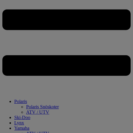
Polaris
Polaris Snöskoter
ATV / UTV
Ski-Doo
Lynx
Yamaha