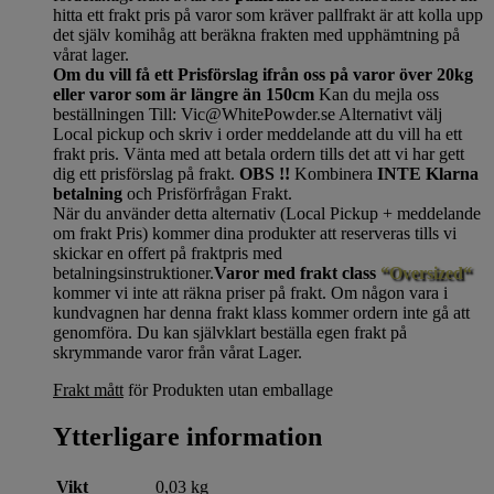
hitta ett frakt pris på varor som kräver pallfrakt är att kolla upp
det själv komihåg att beräkna frakten med upphämtning på
vårat lager.
Om du vill få ett Prisförslag ifrån oss på varor över 20kg
eller varor som är längre än 150cm
Kan du mejla oss
beställningen Till: Vic@WhitePowder.se Alternativt välj
Local pickup och skriv i order meddelande att du vill ha ett
frakt pris. Vänta med att betala ordern tills det att vi har gett
dig ett prisförslag på frakt.
OBS !!
Kombinera
INTE Klarna
betalning
och Prisförfrågan Frakt.
När du använder detta alternativ (Local Pickup + meddelande
om frakt Pris) kommer dina produkter att reserveras tills vi
skickar en offert på fraktpris med
betalningsinstruktioner.
Varor med frakt class
“Oversized“
kommer vi inte att räkna priser på frakt. Om någon vara i
kundvagnen har denna frakt klass kommer ordern inte gå att
genomföra. Du kan självklart beställa egen frakt på
skrymmande varor från vårat Lager.
Frakt mått
för Produkten utan emballage
Ytterligare information
Vikt
0,03 kg