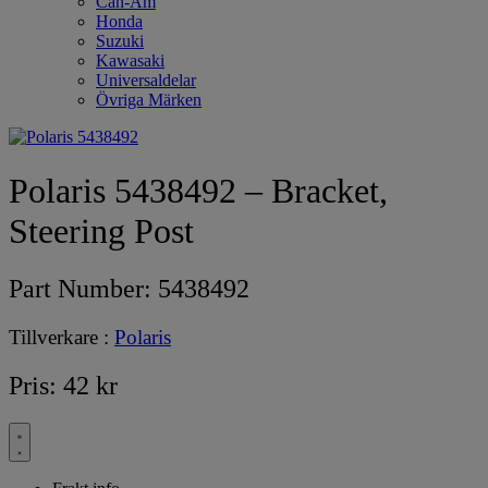
Can-Am
Honda
Suzuki
Kawasaki
Universaldelar
Övriga Märken
Polaris 5438492 – Bracket,
Steering Post
Part Number:
5438492
Tillverkare :
Polaris
Pris:
42
kr