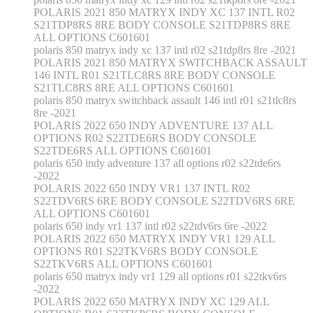
POLARIS 2021 850 MATRYX INDY XC 137 INTL R02
S21TDP8RS 8RE BODY CONSOLE S21TDP8RS 8RE
ALL OPTIONS C601601
polaris 850 matryx indy xc 137 intl r02 s21tdp8rs 8re -2021
POLARIS 2021 850 MATRYX SWITCHBACK ASSAULT
146 INTL R01 S21TLC8RS 8RE BODY CONSOLE
S21TLC8RS 8RE ALL OPTIONS C601601
polaris 850 matryx switchback assault 146 intl r01 s21tlc8rs
8re -2021
POLARIS 2022 650 INDY ADVENTURE 137 ALL
OPTIONS R02 S22TDE6RS BODY CONSOLE
S22TDE6RS ALL OPTIONS C601601
polaris 650 indy adventure 137 all options r02 s22tde6rs
-2022
POLARIS 2022 650 INDY VR1 137 INTL R02
S22TDV6RS 6RE BODY CONSOLE S22TDV6RS 6RE
ALL OPTIONS C601601
polaris 650 indy vr1 137 intl r02 s22tdv6rs 6re -2022
POLARIS 2022 650 MATRYX INDY VR1 129 ALL
OPTIONS R01 S22TKV6RS BODY CONSOLE
S22TKV6RS ALL OPTIONS C601601
polaris 650 matryx indy vr1 129 all options r01 s22tkv6rs
-2022
POLARIS 2022 650 MATRYX INDY XC 129 ALL