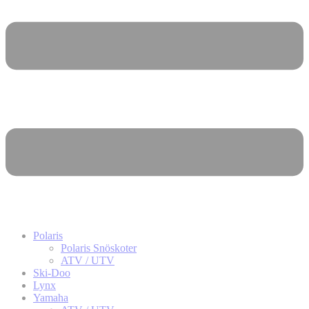
Polaris
Polaris Snöskoter
ATV / UTV
Ski-Doo
Lynx
Yamaha