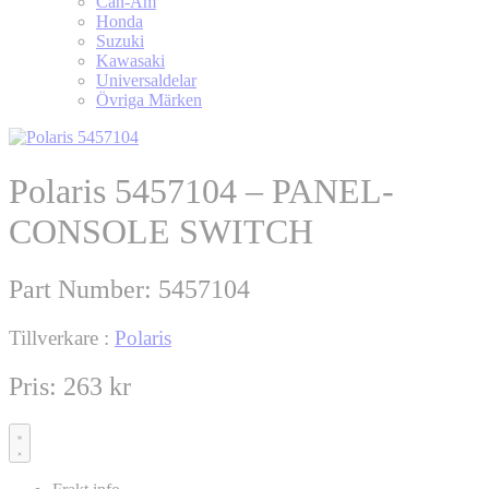
Can-Am
Honda
Suzuki
Kawasaki
Universaldelar
Övriga Märken
Polaris 5457104 – PANEL-
CONSOLE SWITCH
Part Number:
5457104
Tillverkare :
Polaris
Pris:
263
kr