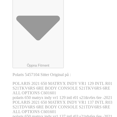
Öppna Fitment
Polaris 5457104 Sitter Original på :
POLARIS 2021 650 MATRYX INDY VR1 129 INTL R01
S21TKV6RS 6RE BODY CONSOLE S21TKV6RS 6RE
ALL OPTIONS C601601
polaris 650 matryx indy vr1 129 intl r01 s21tkv6rs 6re -2021
POLARIS 2021 650 MATRYX INDY VR1 137 INTL R03
S21TDV6RS 6RE BODY CONSOLE S21TDV6RS 6RE
ALL OPTIONS C601601
polaris 650 matryx indy vr1 137 intl r03 s21tdv6rs 6re -2021