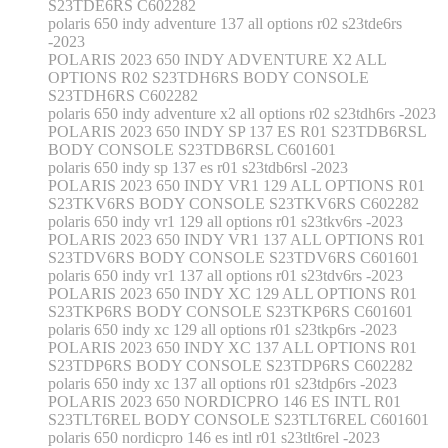
S23TDE6RS C602282
polaris 650 indy adventure 137 all options r02 s23tde6rs
-2023
POLARIS 2023 650 INDY ADVENTURE X2 ALL
OPTIONS R02 S23TDH6RS BODY CONSOLE
S23TDH6RS C602282
polaris 650 indy adventure x2 all options r02 s23tdh6rs -2023
POLARIS 2023 650 INDY SP 137 ES R01 S23TDB6RSL
BODY CONSOLE S23TDB6RSL C601601
polaris 650 indy sp 137 es r01 s23tdb6rsl -2023
POLARIS 2023 650 INDY VR1 129 ALL OPTIONS R01
S23TKV6RS BODY CONSOLE S23TKV6RS C602282
polaris 650 indy vr1 129 all options r01 s23tkv6rs -2023
POLARIS 2023 650 INDY VR1 137 ALL OPTIONS R01
S23TDV6RS BODY CONSOLE S23TDV6RS C601601
polaris 650 indy vr1 137 all options r01 s23tdv6rs -2023
POLARIS 2023 650 INDY XC 129 ALL OPTIONS R01
S23TKP6RS BODY CONSOLE S23TKP6RS C601601
polaris 650 indy xc 129 all options r01 s23tkp6rs -2023
POLARIS 2023 650 INDY XC 137 ALL OPTIONS R01
S23TDP6RS BODY CONSOLE S23TDP6RS C602282
polaris 650 indy xc 137 all options r01 s23tdp6rs -2023
POLARIS 2023 650 NORDICPRO 146 ES INTL R01
S23TLT6REL BODY CONSOLE S23TLT6REL C601601
polaris 650 nordicpro 146 es intl r01 s23tlt6rel -2023