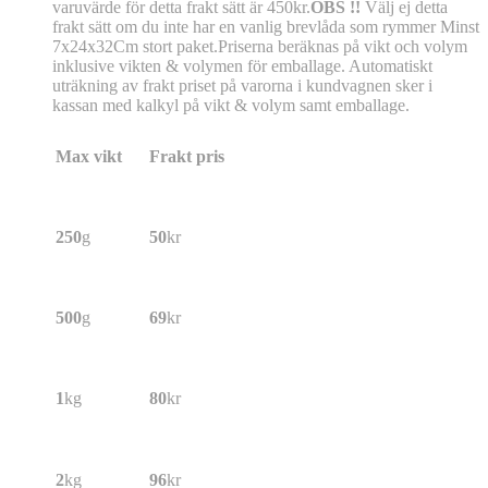
varuvärde för detta frakt sätt är 450kr.
OBS !!
Välj ej detta
frakt sätt om du inte har en vanlig brevlåda som rymmer Minst
7x24x32Cm stort paket.Priserna beräknas på vikt och volym
inklusive vikten & volymen för emballage. Automatiskt
uträkning av frakt priset på varorna i kundvagnen sker i
kassan med kalkyl på vikt & volym samt emballage.
Max vikt
Frakt pris
250
g
50
kr
500
g
69
kr
1
kg
80
kr
2
kg
96
kr