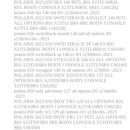
POLARIS 2023 650 SKS 146 INTL R01 S23TLS6RSL
REL BODY CONSOLE S23TLS6RSL 6REL C602282
polaris 650 sks 146 intl r01 s23tls6rsl rel -2023
POLARIS 2023 650 SWITCHBACK ASSAULT 146 INTL
ALL OPTIONS R01 S23TLC6RS 6RE BODY CONSOLE
S23TLC6RS 6RE C602282
polaris 650 switchback assault 146 intl all options r01
s23tlc6rs 6re -2023
POLARIS 2023 650 SWITCHBACK SP 146 ES R01
S23TLB6RSL BODY CONSOLE S23TLB6RSL C601601
polaris 650 switchback sp 146 es r01 s23tlb6rsl -2023
POLARIS 2023 650 VOYAGEUR 146 ES ALL OPTIONS
R01 S23TLF6RS BODY CONSOLE S23TLF6RS C601601
polaris 650 voyageur 146 es all options r01 s23tlf6rs -2023
POLARIS 2023 850 INDY ADVENTURE 137 ALL
OPTIONS R01 S23TDE8RS BODY CONSOLE
S23TDE8RS C602282
polaris 850 indy adventure 137 all options r01 s23tde8rs
-2023
POLARIS 2023 850 INDY VR1 129 ALL OPTIONS R01
S23TKV8RS BODY CONSOLE S23TKV8RS C602282
polaris 850 indy vr1 129 all options r01 s23tkv8rs -2023
POLARIS 2023 850 INDY VR1 137 INTL ALL OPTIONS
R01 S23TDV8RS 8RE BODY CONSOLE S23TDV8RS
8RE C601601