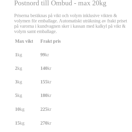
Postnord till Ombud - max 20kg
Priserna beräknas på vikt och volym inklusive vikten &
volymen för emballage. Automatiskt uträkning av frakt priset
på varorna i kundvagnen sker i kassan med kalkyl på vikt &
volym samt emballage.
Max vikt
Frakt pris
1
kg
99
kr
2
kg
140
kr
3
kg
155
kr
5
kg
180
kr
10
kg
225
kr
15
kg
270
kr