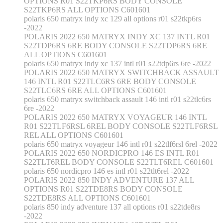
OPTIONS R01 S22TKP6RS BODY CONSOLE
S22TKP6RS ALL OPTIONS C601601
polaris 650 matryx indy xc 129 all options r01 s22tkp6rs
-2022
POLARIS 2022 650 MATRYX INDY XC 137 INTL R01
S22TDP6RS 6RE BODY CONSOLE S22TDP6RS 6RE
ALL OPTIONS C601601
polaris 650 matryx indy xc 137 intl r01 s22tdp6rs 6re -2022
POLARIS 2022 650 MATRYX SWITCHBACK ASSAULT
146 INTL R01 S22TLC6RS 6RE BODY CONSOLE
S22TLC6RS 6RE ALL OPTIONS C601601
polaris 650 matryx switchback assault 146 intl r01 s22tlc6rs
6re -2022
POLARIS 2022 650 MATRYX VOYAGEUR 146 INTL
R01 S22TLF6RSL 6REL BODY CONSOLE S22TLF6RSL
REL ALL OPTIONS C601601
polaris 650 matryx voyageur 146 intl r01 s22tlf6rsl 6rel -2022
POLARIS 2022 650 NORDICPRO 146 ES INTL R01
S22TLT6REL BODY CONSOLE S22TLT6REL C601601
polaris 650 nordicpro 146 es intl r01 s22tlt6rel -2022
POLARIS 2022 850 INDY ADVENTURE 137 ALL
OPTIONS R01 S22TDE8RS BODY CONSOLE
S22TDE8RS ALL OPTIONS C601601
polaris 850 indy adventure 137 all options r01 s22tde8rs
-2022