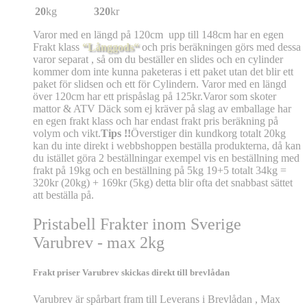
20
kg
320
kr
Varor med en längd på 120cm upp till 148cm har en egen
Frakt klass
“Långgods“
och pris beräkningen görs med dessa
varor separat , så om du beställer en slides och en cylinder
kommer dom inte kunna paketeras i ett paket utan det blir ett
paket för slidsen och ett för Cylindern. Varor med en längd
över 120cm har ett prispåslag på 125kr.Varor som skoter
mattor & ATV Däck som ej kräver på slag av emballage har
en egen frakt klass och har endast frakt pris beräkning på
volym och vikt.
Tips !!
Överstiger din kundkorg totalt 20kg
kan du inte direkt i webbshoppen beställa produkterna, då kan
du istället göra 2 beställningar exempel vis en beställning med
frakt på 19kg och en beställning på 5kg 19+5 totalt 34kg =
320kr (20kg) + 169kr (5kg) detta blir ofta det snabbast sättet
att beställa på.
Pristabell Frakter inom Sverige
Varubrev - max 2kg
Frakt priser Varubrev skickas direkt till brevlådan
Varubrev är spårbart fram till Leverans i Brevlådan , Max