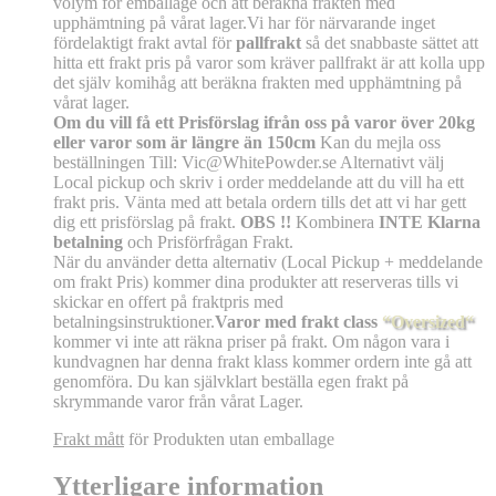
volym för emballage och att beräkna frakten med
upphämtning på vårat lager.Vi har för närvarande inget
fördelaktigt frakt avtal för
pallfrakt
så det snabbaste sättet att
hitta ett frakt pris på varor som kräver pallfrakt är att kolla upp
det själv komihåg att beräkna frakten med upphämtning på
vårat lager.
Om du vill få ett Prisförslag ifrån oss på varor över 20kg
eller varor som är längre än 150cm
Kan du mejla oss
beställningen Till: Vic@WhitePowder.se Alternativt välj
Local pickup och skriv i order meddelande att du vill ha ett
frakt pris. Vänta med att betala ordern tills det att vi har gett
dig ett prisförslag på frakt.
OBS !!
Kombinera
INTE Klarna
betalning
och Prisförfrågan Frakt.
När du använder detta alternativ (Local Pickup + meddelande
om frakt Pris) kommer dina produkter att reserveras tills vi
skickar en offert på fraktpris med
betalningsinstruktioner.
Varor med frakt class
“Oversized“
kommer vi inte att räkna priser på frakt. Om någon vara i
kundvagnen har denna frakt klass kommer ordern inte gå att
genomföra. Du kan självklart beställa egen frakt på
skrymmande varor från vårat Lager.
Frakt mått
för Produkten utan emballage
Ytterligare information