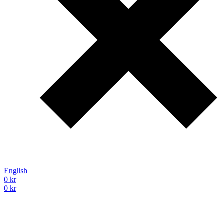
English
0
kr
0
kr