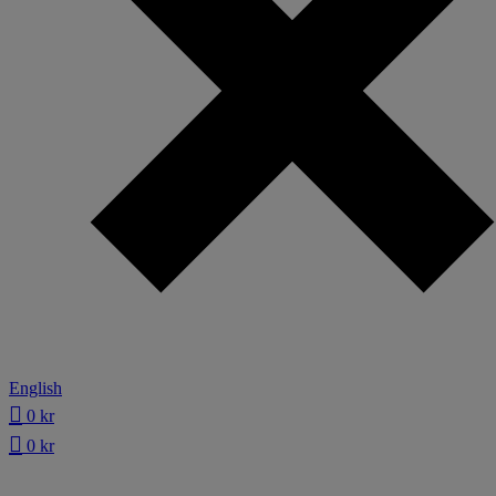
English
0
kr
0
kr