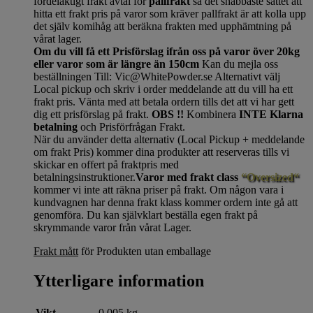
fördelaktigt frakt avtal för
pallfrakt
så det snabbaste sättet att
hitta ett frakt pris på varor som kräver pallfrakt är att kolla upp
det själv komihåg att beräkna frakten med upphämtning på
vårat lager.
Om du vill få ett Prisförslag ifrån oss på varor över 20kg
eller varor som är längre än 150cm
Kan du mejla oss
beställningen Till: Vic@WhitePowder.se Alternativt välj
Local pickup och skriv i order meddelande att du vill ha ett
frakt pris. Vänta med att betala ordern tills det att vi har gett
dig ett prisförslag på frakt.
OBS !!
Kombinera
INTE Klarna
betalning
och Prisförfrågan Frakt.
När du använder detta alternativ (Local Pickup + meddelande
om frakt Pris) kommer dina produkter att reserveras tills vi
skickar en offert på fraktpris med
betalningsinstruktioner.
Varor med frakt class
“Oversized“
kommer vi inte att räkna priser på frakt. Om någon vara i
kundvagnen har denna frakt klass kommer ordern inte gå att
genomföra. Du kan självklart beställa egen frakt på
skrymmande varor från vårat Lager.
Frakt mått
för Produkten utan emballage
Ytterligare information
Vikt
0,005 kg