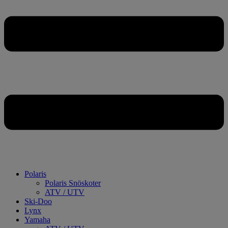
Polaris
Polaris Snöskoter
ATV / UTV
Ski-Doo
Lynx
Yamaha