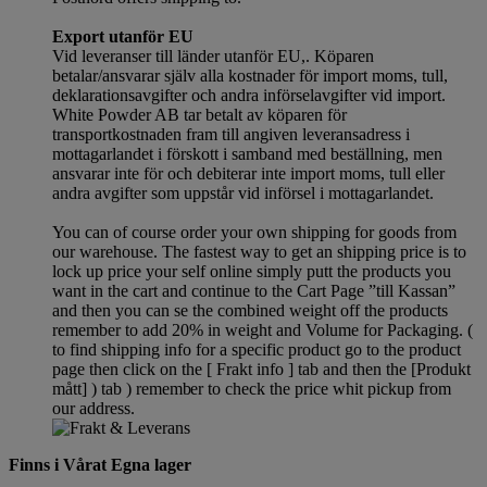
Export utanför EU
Vid leveranser till länder utanför EU,. Köparen
betalar/ansvarar själv alla kostnader för import moms, tull,
deklarationsavgifter och andra införselavgifter vid import.
White Powder AB tar betalt av köparen för
transportkostnaden fram till angiven leveransadress i
mottagarlandet i förskott i samband med beställning, men
ansvarar inte för och debiterar inte import moms, tull eller
andra avgifter som uppstår vid införsel i mottagarlandet.
You can of course order your own shipping for goods from
our warehouse. The fastest way to get an shipping price is to
lock up price your self online simply putt the products you
want in the cart and continue to the Cart Page ”till Kassan”
and then you can se the combined weight off the products
remember to add 20% in weight and Volume for Packaging. (
to find shipping info for a specific product go to the product
page then click on the [ Frakt info ] tab and then the [Produkt
mått] ) tab )
remember
to check the price whit pickup from
our address.
Finns i Vårat Egna lager