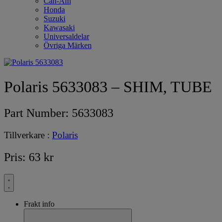
Can-Am
Honda
Suzuki
Kawasaki
Universaldelar
Övriga Märken
Polaris 5633083 – SHIM, TUBE
Part Number:
5633083
Tillverkare :
Polaris
Pris:
63
kr
Frakt info