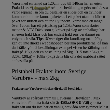
Varor med en längd på 120cm upp till 148cm har en egen
Frakt klass
“Långgods“
och pris beräkningen görs med dessa
varor separat , så om du beställer en slides och en cylinder
kommer dom inte kunna paketeras i ett paket utan det blir ett
paket för slidsen och ett för Cylindern. Varor med en längd
över 120cm har ett prispåslag på 125kr.Varor som skoter
mattor & ATV Däck som ej kräver på slag av emballage har
en egen frakt klass och har endast frakt pris beräkning på
volym och vikt.
Tips !!
Överstiger din kundkorg totalt 20kg
kan du inte direkt i webbshoppen beställa produkterna, då kan
du istället göra 2 beställningar exempel vis en beställning med
frakt på 19kg och en beställning på 5kg 19+5 totalt 34kg =
320kr (20kg) + 169kr (5kg) detta blir ofta det snabbast sättet
att beställa på.
Pristabell Frakter inom Sverige
Varubrev - max 2kg
Frakt priser Varubrev skickas direkt till brevlådan
Varubrev är spårbart fram till Leverans i Brevlådan , Max
varuvärde för detta frakt sätt är 450kr.
OBS !!
Välj ej detta
frakt sätt om du inte har en vanlig brevlåda som rymmer Minst