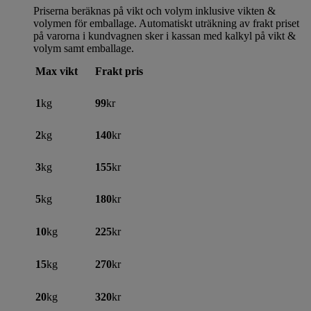
Priserna beräknas på vikt och volym inklusive vikten &
volymen för emballage. Automatiskt uträkning av frakt priset
på varorna i kundvagnen sker i kassan med kalkyl på vikt &
volym samt emballage.
Max vikt
Frakt pris
1
kg
99
kr
2
kg
140
kr
3
kg
155
kr
5
kg
180
kr
10
kg
225
kr
15
kg
270
kr
20
kg
320
kr