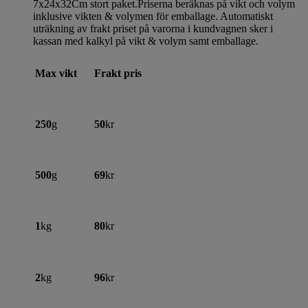
7x24x32Cm stort paket.Priserna beräknas på vikt och volym
inklusive vikten & volymen för emballage. Automatiskt
uträkning av frakt priset på varorna i kundvagnen sker i
kassan med kalkyl på vikt & volym samt emballage.
Max vikt
Frakt pris
250
g
50
kr
500
g
69
kr
1
kg
80
kr
2
kg
96
kr