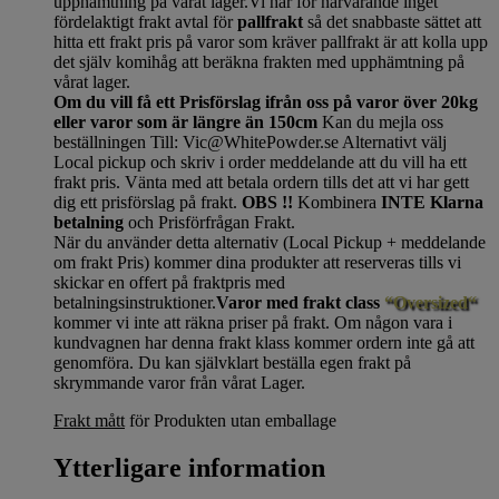
upphämtning på vårat lager.Vi har för närvarande inget
fördelaktigt frakt avtal för
pallfrakt
så det snabbaste sättet att
hitta ett frakt pris på varor som kräver pallfrakt är att kolla upp
det själv komihåg att beräkna frakten med upphämtning på
vårat lager.
Om du vill få ett Prisförslag ifrån oss på varor över 20kg
eller varor som är längre än 150cm
Kan du mejla oss
beställningen Till: Vic@WhitePowder.se Alternativt välj
Local pickup och skriv i order meddelande att du vill ha ett
frakt pris. Vänta med att betala ordern tills det att vi har gett
dig ett prisförslag på frakt.
OBS !!
Kombinera
INTE Klarna
betalning
och Prisförfrågan Frakt.
När du använder detta alternativ (Local Pickup + meddelande
om frakt Pris) kommer dina produkter att reserveras tills vi
skickar en offert på fraktpris med
betalningsinstruktioner.
Varor med frakt class
“Oversized“
kommer vi inte att räkna priser på frakt. Om någon vara i
kundvagnen har denna frakt klass kommer ordern inte gå att
genomföra. Du kan självklart beställa egen frakt på
skrymmande varor från vårat Lager.
Frakt mått
för Produkten utan emballage
Ytterligare information