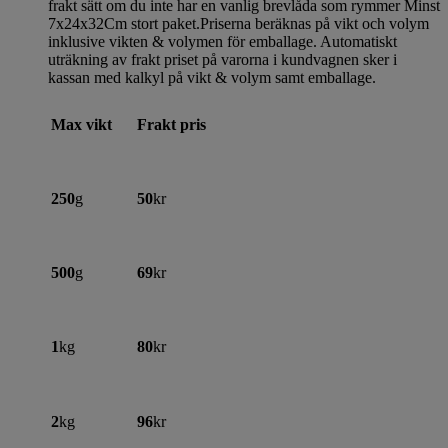
frakt sätt om du inte har en vanlig brevlåda som rymmer Minst
7x24x32Cm stort paket.Priserna beräknas på vikt och volym
inklusive vikten & volymen för emballage. Automatiskt
uträkning av frakt priset på varorna i kundvagnen sker i
kassan med kalkyl på vikt & volym samt emballage.
Max vikt
Frakt pris
250
g
50
kr
500
g
69
kr
1
kg
80
kr
2
kg
96
kr