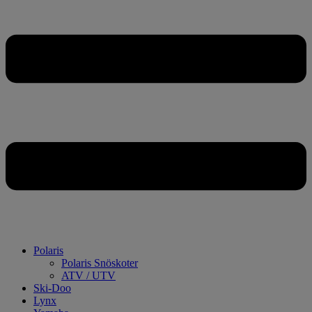
Polaris
Polaris Snöskoter
ATV / UTV
Ski-Doo
Lynx