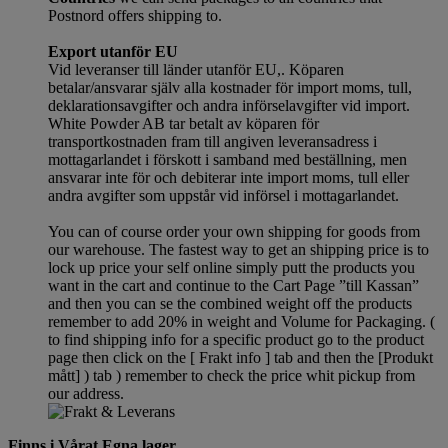
Postnord offers shipping to.
Export utanför EU
Vid leveranser till länder utanför EU,. Köparen
betalar/ansvarar själv alla kostnader för import moms, tull,
deklarationsavgifter och andra införselavgifter vid import.
White Powder AB tar betalt av köparen för
transportkostnaden fram till angiven leveransadress i
mottagarlandet i förskott i samband med beställning, men
ansvarar inte för och debiterar inte import moms, tull eller
andra avgifter som uppstår vid införsel i mottagarlandet.
You can of course order your own shipping for goods from
our warehouse. The fastest way to get an shipping price is to
lock up price your self online simply putt the products you
want in the cart and continue to the Cart Page ”till Kassan”
and then you can se the combined weight off the products
remember to add 20% in weight and Volume for Packaging. (
to find shipping info for a specific product go to the product
page then click on the [ Frakt info ] tab and then the [Produkt
mått] ) tab )
remember
to check the price whit pickup from
our address.
Finns i Vårat Egna lager