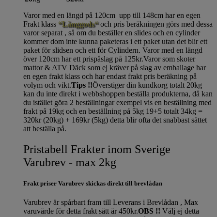
Varor med en längd på 120cm upp till 148cm har en egen
Frakt klass
“Långgods“
och pris beräkningen görs med dessa
varor separat , så om du beställer en slides och en cylinder
kommer dom inte kunna paketeras i ett paket utan det blir ett
paket för slidsen och ett för Cylindern. Varor med en längd
över 120cm har ett prispåslag på 125kr.Varor som skoter
mattor & ATV Däck som ej kräver på slag av emballage har
en egen frakt klass och har endast frakt pris beräkning på
volym och vikt.
Tips !!
Överstiger din kundkorg totalt 20kg
kan du inte direkt i webbshoppen beställa produkterna, då kan
du istället göra 2 beställningar exempel vis en beställning med
frakt på 19kg och en beställning på 5kg 19+5 totalt 34kg =
320kr (20kg) + 169kr (5kg) detta blir ofta det snabbast sättet
att beställa på.
Pristabell Frakter inom Sverige
Varubrev - max 2kg
Frakt priser Varubrev skickas direkt till brevlådan
Varubrev är spårbart fram till Leverans i Brevlådan , Max
varuvärde för detta frakt sätt är 450kr.
OBS !!
Välj ej detta