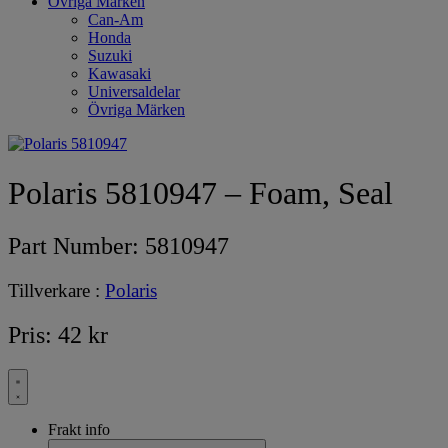
Övriga Märken
Can-Am
Honda
Suzuki
Kawasaki
Universaldelar
Övriga Märken
Polaris 5810947 – Foam, Seal
Part Number:
5810947
Tillverkare :
Polaris
Pris:
42
kr
Frakt info