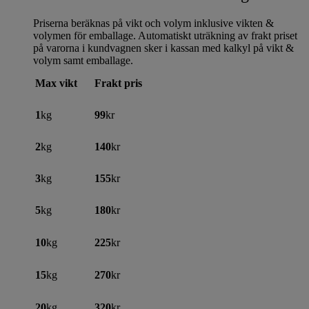
Priserna beräknas på vikt och volym inklusive vikten &
volymen för emballage. Automatiskt uträkning av frakt priset
på varorna i kundvagnen sker i kassan med kalkyl på vikt &
volym samt emballage.
Max vikt
Frakt pris
1
kg
99
kr
2
kg
140
kr
3
kg
155
kr
5
kg
180
kr
10
kg
225
kr
15
kg
270
kr
20
kg
320
kr