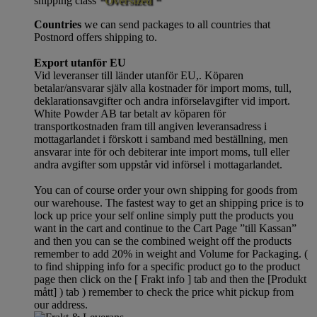
shipping class
“Oversized “
Countries
we can send packages to all countries that
Postnord offers shipping to.
Export utanför EU
Vid leveranser till länder utanför EU,. Köparen
betalar/ansvarar själv alla kostnader för import moms, tull,
deklarationsavgifter och andra införselavgifter vid import.
White Powder AB tar betalt av köparen för
transportkostnaden fram till angiven leveransadress i
mottagarlandet i förskott i samband med beställning, men
ansvarar inte för och debiterar inte import moms, tull eller
andra avgifter som uppstår vid införsel i mottagarlandet.
You can of course order your own shipping for goods from
our warehouse. The fastest way to get an shipping price is to
lock up price your self online simply putt the products you
want in the cart and continue to the Cart Page ”till Kassan”
and then you can se the combined weight off the products
remember to add 20% in weight and Volume for Packaging. (
to find shipping info for a specific product go to the product
page then click on the [ Frakt info ] tab and then the [Produkt
mått] ) tab )
remember
to check the price whit pickup from
our address.