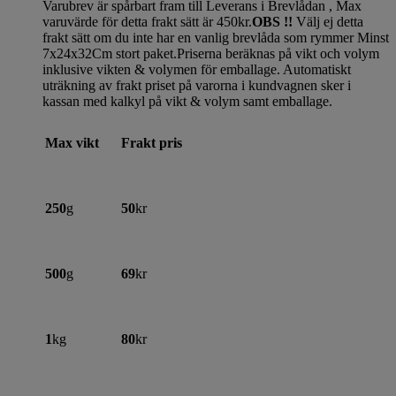
Varubrev är spårbart fram till Leverans i Brevlådan , Max
varuvärde för detta frakt sätt är 450kr.
OBS !!
Välj ej detta
frakt sätt om du inte har en vanlig brevlåda som rymmer Minst
7x24x32Cm stort paket.Priserna beräknas på vikt och volym
inklusive vikten & volymen för emballage. Automatiskt
uträkning av frakt priset på varorna i kundvagnen sker i
kassan med kalkyl på vikt & volym samt emballage.
Max vikt
Frakt pris
250
g
50
kr
500
g
69
kr
1
kg
80
kr