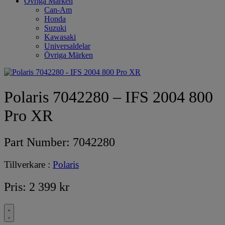
Övriga Märken
Can-Am
Honda
Suzuki
Kawasaki
Universaldelar
Övriga Märken
Polaris 7042280 – IFS 2004 800
Pro XR
Part Number:
7042280
Tillverkare :
Polaris
Pris:
2 399
kr