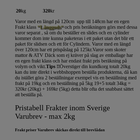
20
kg
320
kr
Varor med en längd på 120cm upp till 148cm har en egen
Frakt klass
“Långgods“
och pris beräkningen görs med dessa
varor separat , så om du beställer en slides och en cylinder
kommer dom inte kunna paketeras i ett paket utan det blir ett
paket för slidsen och ett för Cylindern. Varor med en längd
över 120cm har ett prispåslag på 125kr.Varor som skoter
mattor & ATV Däck som ej kräver på slag av emballage har
en egen frakt klass och har endast frakt pris beräkning på
volym och vikt.
Tips !!
Överstiger din kundkorg totalt 20kg
kan du inte direkt i webbshoppen beställa produkterna, då kan
du istället göra 2 beställningar exempel vis en beställning med
frakt på 19kg och en beställning på 5kg 19+5 totalt 34kg =
320kr (20kg) + 169kr (5kg) detta blir ofta det snabbast sättet
att beställa på.
Pristabell Frakter inom Sverige
Varubrev - max 2kg
Frakt priser Varubrev skickas direkt till brevlådan