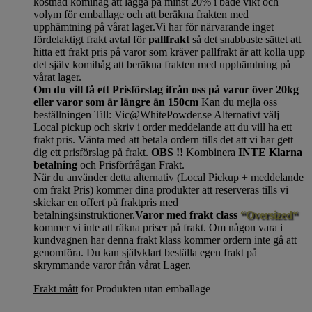
kostnad komihåg att lägga på minst 20% i både vikt och
volym för emballage och att beräkna frakten med
upphämtning på vårat lager.Vi har för närvarande inget
fördelaktigt frakt avtal för
pallfrakt
så det snabbaste sättet att
hitta ett frakt pris på varor som kräver pallfrakt är att kolla upp
det själv komihåg att beräkna frakten med upphämtning på
vårat lager.
Om du vill få ett Prisförslag ifrån oss på varor över 20kg
eller varor som är längre än 150cm
Kan du mejla oss
beställningen Till: Vic@WhitePowder.se Alternativt välj
Local pickup och skriv i order meddelande att du vill ha ett
frakt pris. Vänta med att betala ordern tills det att vi har gett
dig ett prisförslag på frakt.
OBS !!
Kombinera
INTE Klarna
betalning
och Prisförfrågan Frakt.
När du använder detta alternativ (Local Pickup + meddelande
om frakt Pris) kommer dina produkter att reserveras tills vi
skickar en offert på fraktpris med
betalningsinstruktioner.
Varor med frakt class
“Oversized“
kommer vi inte att räkna priser på frakt. Om någon vara i
kundvagnen har denna frakt klass kommer ordern inte gå att
genomföra. Du kan självklart beställa egen frakt på
skrymmande varor från vårat Lager.
Frakt mått
för Produkten utan emballage