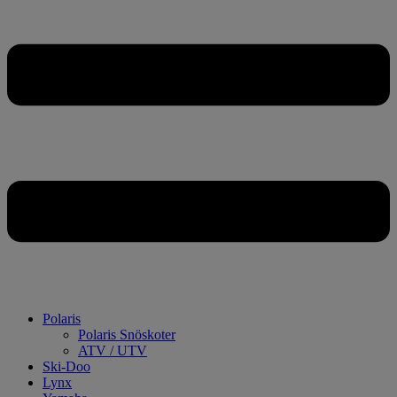
Polaris
Polaris Snöskoter
ATV / UTV
Ski-Doo
Lynx