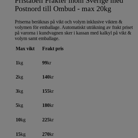
Pristabell Frakter inom Sverige med
Postnord till Ombud - max 20kg
Priserna beräknas på vikt och volym inklusive vikten &
volymen för emballage. Automatiskt uträkning av frakt priset
på varorna i kundvagnen sker i kassan med kalkyl på vikt &
volym samt emballage.
Max vikt
Frakt pris
1
kg
99
kr
2
kg
140
kr
3
kg
155
kr
5
kg
180
kr
10
kg
225
kr
15
kg
270
kr