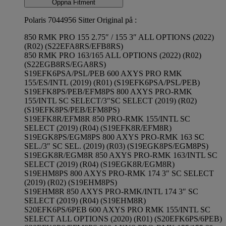
Öppna Fitment
Polaris 7044956 Sitter Original på :
850 RMK PRO 155 2.75″ / 155 3″ ALL OPTIONS (2022)
(R02) (S22EFA8RS/EFB8RS)
850 RMK PRO 163/165 ALL OPTIONS (2022) (R02)
(S22EGB8RS/EGA8RS)
S19EFK6PSA/PSL/PEB 600 AXYS PRO RMK
155/ES/INTL (2019) (R01) (S19EFK6PSA/PSL/PEB)
S19EFK8PS/PEB/EFM8PS 800 AXYS PRO-RMK
155/INTL SC SELECT/3″SC SELECT (2019) (R02)
(S19EFK8PS/PEB/EFM8PS)
S19EFK8R/EFM8R 850 PRO-RMK 155/INTL SC
SELECT (2019) (R04) (S19EFK8R/EFM8R)
S19EGK8PS/EGM8PS 800 AXYS PRO-RMK 163 SC
SEL./3″ SC SEL. (2019) (R03) (S19EGK8PS/EGM8PS)
S19EGK8R/EGM8R 850 AXYS PRO-RMK 163/INTL SC
SELECT (2019) (R04) (S19EGK8R/EGM8R)
S19EHM8PS 800 AXYS PRO-RMK 174 3″ SC SELECT
(2019) (R02) (S19EHM8PS)
S19EHM8R 850 AXYS PRO-RMK/INTL 174 3″ SC
SELECT (2019) (R04) (S19EHM8R)
S20EFK6PS/6PEB 600 AXYS PRO RMK 155/INTL SC
SELECT ALL OPTIONS (2020) (R01) (S20EFK6PS/6PEB)