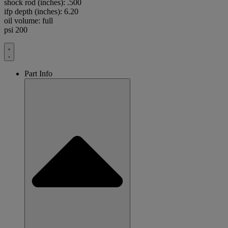
shock rod (inches): .500
ifp depth (inches): 6.20
oil volume: full
psi 200
Part Info