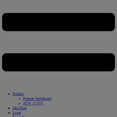
Polaris
Polaris Snöskoter
ATV / UTV
Ski-Doo
Lynx