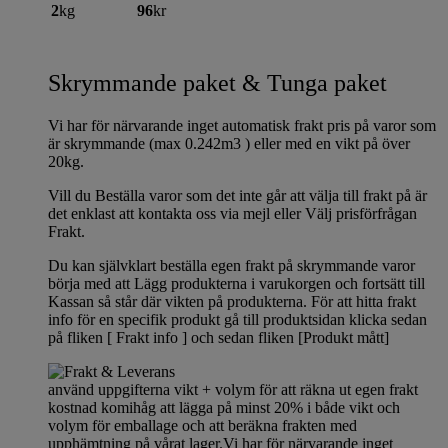
2
kg
96
kr
Skrymmande paket & Tunga paket
Vi har för närvarande inget automatisk frakt pris på varor som
är skrymmande (max 0.242m3 ) eller med en vikt på över
20kg.
Vill du Beställa varor som det inte går att välja till frakt på är
det enklast att kontakta oss via mejl eller Välj prisförfrågan
Frakt.
Du kan självklart beställa egen frakt på skrymmande varor
börja med att Lägg produkterna i varukorgen och fortsätt till
Kassan så står där vikten på produkterna. För att hitta frakt
info för en specifik produkt gå till produktsidan klicka sedan
på fliken [ Frakt info ] och sedan fliken [Produkt mått]
använd uppgifterna vikt + volym för att räkna ut egen frakt
kostnad komihåg att lägga på minst 20% i både vikt och
volym för emballage och att beräkna frakten med
upphämtning på vårat lager.Vi har för närvarande inget