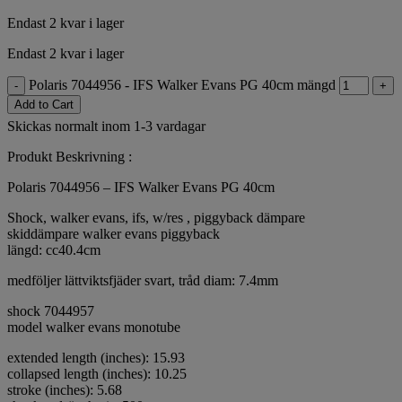
Endast 2 kvar i lager
Endast 2 kvar i lager
Polaris 7044956 - IFS Walker Evans PG 40cm mängd
-
+
Add to Cart
Skickas normalt inom 1-3 vardagar
Produkt Beskrivning :
Polaris 7044956 – IFS Walker Evans PG 40cm
Shock, walker evans, ifs, w/res , piggyback dämpare
skiddämpare walker evans piggyback
längd: cc40.4cm
medföljer lättviktsfjäder svart, tråd diam: 7.4mm
shock 7044957
model walker evans monotube
extended length (inches): 15.93
collapsed length (inches): 10.25
stroke (inches): 5.68