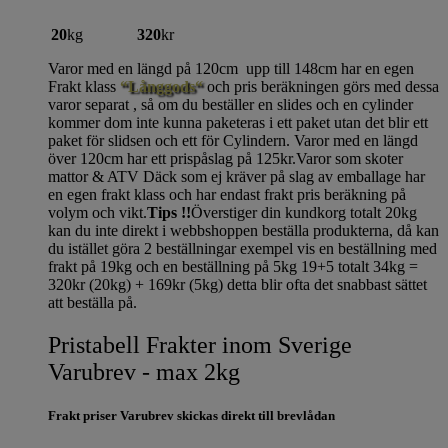
20
kg
320
kr
Varor med en längd på 120cm upp till 148cm har en egen
Frakt klass
“Långgods“
och pris beräkningen görs med dessa
varor separat , så om du beställer en slides och en cylinder
kommer dom inte kunna paketeras i ett paket utan det blir ett
paket för slidsen och ett för Cylindern. Varor med en längd
över 120cm har ett prispåslag på 125kr.Varor som skoter
mattor & ATV Däck som ej kräver på slag av emballage har
en egen frakt klass och har endast frakt pris beräkning på
volym och vikt.
Tips !!
Överstiger din kundkorg totalt 20kg
kan du inte direkt i webbshoppen beställa produkterna, då kan
du istället göra 2 beställningar exempel vis en beställning med
frakt på 19kg och en beställning på 5kg 19+5 totalt 34kg =
320kr (20kg) + 169kr (5kg) detta blir ofta det snabbast sättet
att beställa på.
Pristabell Frakter inom Sverige
Varubrev - max 2kg
Frakt priser Varubrev skickas direkt till brevlådan