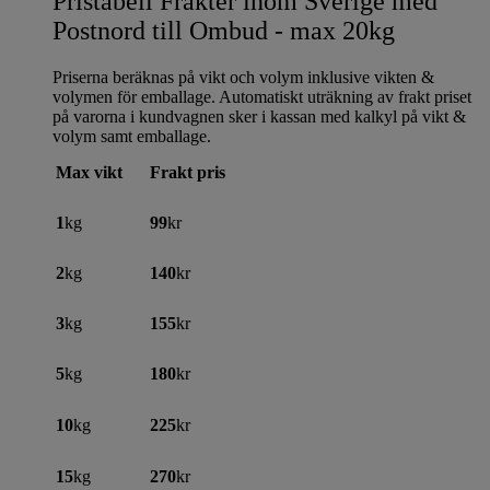
Pristabell Frakter inom Sverige med
Postnord till Ombud - max 20kg
Priserna beräknas på vikt och volym inklusive vikten &
volymen för emballage. Automatiskt uträkning av frakt priset
på varorna i kundvagnen sker i kassan med kalkyl på vikt &
volym samt emballage.
Max vikt
Frakt pris
1
kg
99
kr
2
kg
140
kr
3
kg
155
kr
5
kg
180
kr
10
kg
225
kr
15
kg
270
kr