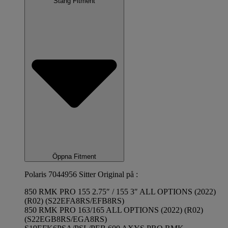
Stäng Fitment
Öppna Fitment
Polaris 7044956 Sitter Original på :
850 RMK PRO 155 2.75″ / 155 3″ ALL OPTIONS (2022)
(R02) (S22EFA8RS/EFB8RS)
850 RMK PRO 163/165 ALL OPTIONS (2022) (R02)
(S22EGB8RS/EGA8RS)