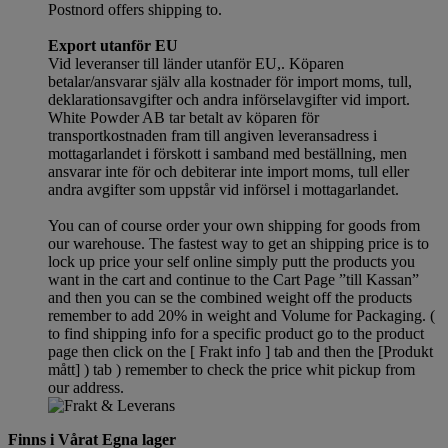
Postnord offers shipping to.
Export utanför EU
Vid leveranser till länder utanför EU,. Köparen
betalar/ansvarar själv alla kostnader för import moms, tull,
deklarationsavgifter och andra införselavgifter vid import.
White Powder AB tar betalt av köparen för
transportkostnaden fram till angiven leveransadress i
mottagarlandet i förskott i samband med beställning, men
ansvarar inte för och debiterar inte import moms, tull eller
andra avgifter som uppstår vid införsel i mottagarlandet.
You can of course order your own shipping for goods from
our warehouse. The fastest way to get an shipping price is to
lock up price your self online simply putt the products you
want in the cart and continue to the Cart Page ”till Kassan”
and then you can se the combined weight off the products
remember to add 20% in weight and Volume for Packaging. (
to find shipping info for a specific product go to the product
page then click on the [ Frakt info ] tab and then the [Produkt
mått] ) tab )
remember
to check the price whit pickup from
our address.
Finns i Vårat Egna lager