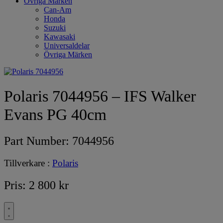
Övriga Märken
Can-Am
Honda
Suzuki
Kawasaki
Universaldelar
Övriga Märken
Polaris 7044956 – IFS Walker
Evans PG 40cm
Part Number:
7044956
Tillverkare :
Polaris
Pris:
2 800
kr