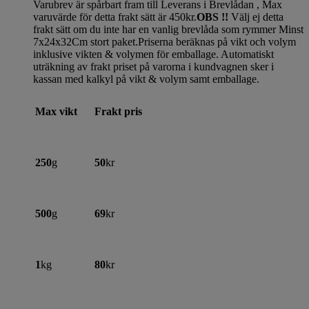
Varubrev är spårbart fram till Leverans i Brevlådan , Max
varuvärde för detta frakt sätt är 450kr.
OBS !!
Välj ej detta
frakt sätt om du inte har en vanlig brevlåda som rymmer Minst
7x24x32Cm stort paket.Priserna beräknas på vikt och volym
inklusive vikten & volymen för emballage. Automatiskt
uträkning av frakt priset på varorna i kundvagnen sker i
kassan med kalkyl på vikt & volym samt emballage.
Max vikt
Frakt pris
250
g
50
kr
500
g
69
kr
1
kg
80
kr