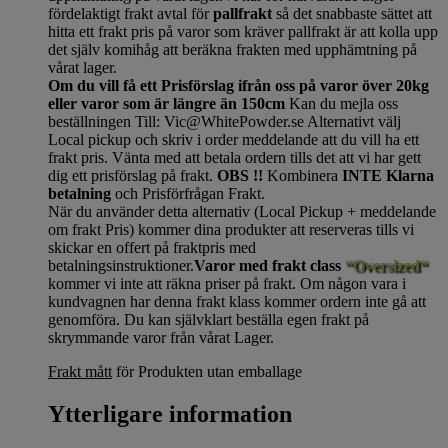
fördelaktigt frakt avtal för
pallfrakt
så det snabbaste sättet att
hitta ett frakt pris på varor som kräver pallfrakt är att kolla upp
det själv komihåg att beräkna frakten med upphämtning på
vårat lager.
Om du vill få ett Prisförslag ifrån oss på varor över 20kg
eller varor som är längre än 150cm
Kan du mejla oss
beställningen Till: Vic@WhitePowder.se Alternativt välj
Local pickup och skriv i order meddelande att du vill ha ett
frakt pris. Vänta med att betala ordern tills det att vi har gett
dig ett prisförslag på frakt.
OBS !!
Kombinera
INTE Klarna
betalning
och Prisförfrågan Frakt.
När du använder detta alternativ (Local Pickup + meddelande
om frakt Pris) kommer dina produkter att reserveras tills vi
skickar en offert på fraktpris med
betalningsinstruktioner.
Varor med frakt class
“Oversized“
kommer vi inte att räkna priser på frakt. Om någon vara i
kundvagnen har denna frakt klass kommer ordern inte gå att
genomföra. Du kan självklart beställa egen frakt på
skrymmande varor från vårat Lager.
Frakt mått
för Produkten utan emballage
Ytterligare information