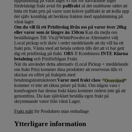
upphämtning på vårat lager.Vi har för närvarande inget
fördelaktigt frakt avtal för
pallfrakt
så det snabbaste sättet att
hitta ett frakt pris på varor som kräver pallfrakt är att kolla upp
det själv komihåg att beräkna frakten med upphämtning på
vårat lager.
Om du vill få ett Prisförslag ifrån oss på varor över 20kg
eller varor som är längre än 150cm
Kan du mejla oss
beställningen Till: Vic@WhitePowder.se Alternativt välj
Local pickup och skriv i order meddelande att du vill ha ett
frakt pris. Vänta med att betala ordern tills det att vi har gett
dig ett prisförslag på frakt.
OBS !!
Kombinera
INTE Klarna
betalning
och Prisförfrågan Frakt.
När du använder detta alternativ (Local Pickup + meddelande
om frakt Pris) kommer dina produkter att reserveras tills vi
skickar en offert på fraktpris med
betalningsinstruktioner.
Varor med frakt class
“Oversized“
kommer vi inte att räkna priser på frakt. Om någon vara i
kundvagnen har denna frakt klass kommer ordern inte gå att
genomföra. Du kan självklart beställa egen frakt på
skrymmande varor från vårat Lager.
Frakt mått
för Produkten utan emballage
Ytterligare information