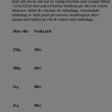
frakt sätt om du inte har en vanlig brevlåda som rymmer Minst
7x24x32Cm stort paket.Priserna beräknas på vikt och volym
inklusive vikten & volymen för emballage. Automatiskt
uträkning av frakt priset på varorna i kundvagnen sker i
kassan med kalkyl på vikt & volym samt emballage.
Max vikt
Frakt pris
250
g
50
kr
500
g
69
kr
1
kg
80
kr
2
kg
96
kr