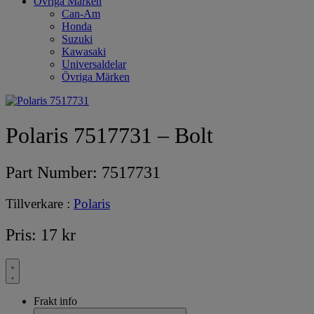
Övriga Märken
Can-Am
Honda
Suzuki
Kawasaki
Universaldelar
Övriga Märken
Polaris 7517731 – Bolt
Part Number:
7517731
Tillverkare :
Polaris
Pris:
17
kr
Frakt info