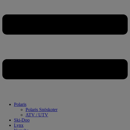
Polaris
Polaris Snöskoter
ATV / UTV
Ski-Doo
Lynx