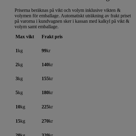
Priserna beräknas på vikt och volym inklusive vikten &
volymen för emballage. Automatiskt uträkning av frakt priset
på varorna i kundvagnen sker i kassan med kalkyl på vikt &
volym samt emballage.
Max vikt
Frakt pris
1
kg
99
kr
2
kg
140
kr
3
kg
155
kr
5
kg
180
kr
10
kg
225
kr
15
kg
270
kr
20
kg
320
kr