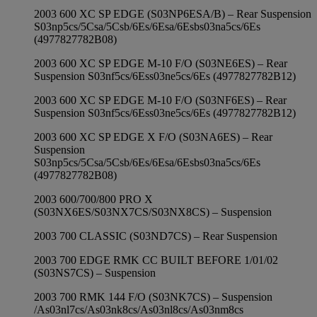
2003 600 XC SP EDGE (S03NP6ESA/B) – Rear Suspension
S03np5cs/5Csa/5Csb/6Es/6Esa/6Esbs03na5cs/6Es
(4977827782B08)
2003 600 XC SP EDGE M-10 F/O (S03NE6ES) – Rear
Suspension S03nf5cs/6Ess03ne5cs/6Es (4977827782B12)
2003 600 XC SP EDGE M-10 F/O (S03NF6ES) – Rear
Suspension S03nf5cs/6Ess03ne5cs/6Es (4977827782B12)
2003 600 XC SP EDGE X F/O (S03NA6ES) – Rear
Suspension
S03np5cs/5Csa/5Csb/6Es/6Esa/6Esbs03na5cs/6Es
(4977827782B08)
2003 600/700/800 PRO X
(S03NX6ES/S03NX7CS/S03NX8CS) – Suspension
2003 700 CLASSIC (S03ND7CS) – Rear Suspension
2003 700 EDGE RMK CC BUILT BEFORE 1/01/02
(S03NS7CS) – Suspension
2003 700 RMK 144 F/O (S03NK7CS) – Suspension
/As03nl7cs/As03nk8cs/As03nl8cs/As03nm8cs