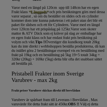
Varor med en längd på 120cm upp till 148cm har en egen
Frakt klass
“Långgods“
och pris beräkningen görs med dessa
varor separat , så om du beställer en slides och en cylinder
kommer dom inte kunna paketeras i ett paket utan det blir ett
paket för slidsen och ett för Cylindern. Varor med en längd
över 120cm har ett prispåslag på 125kr.Varor som skoter
mattor & ATV Däck som ej kräver på slag av emballage har
en egen frakt klass och har endast frakt pris beräkning på
volym och vikt.
Tips !!
Överstiger din kundkorg totalt 20kg
kan du inte direkt i webbshoppen beställa produkterna, då kan
du istället göra 2 beställningar exempel vis en beställning med
frakt på 19kg och en beställning på 5kg 19+5 totalt 34kg =
320kr (20kg) + 169kr (5kg) detta blir ofta det snabbast sättet
att beställa på.
Pristabell Frakter inom Sverige
Varubrev - max 2kg
Frakt priser Varubrev skickas direkt till brevlådan
Varubrev är spårbart fram till Leverans i Brevlådan , Max
varuvärde för detta frakt sätt är 450kr.
OBS !!
Välj ej detta