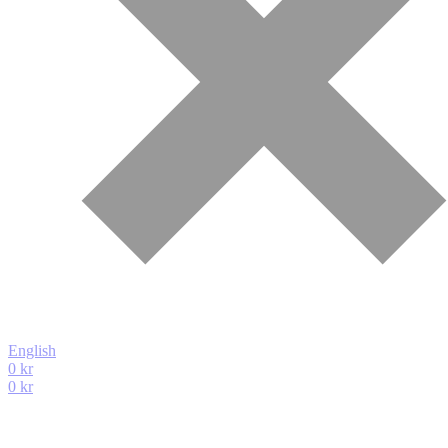
English
0
kr
0
kr