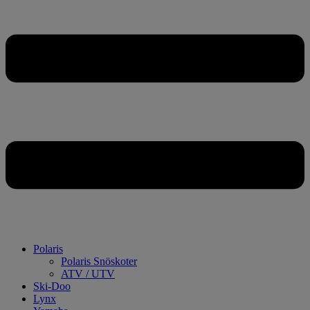
Polaris
Polaris Snöskoter
ATV / UTV
Ski-Doo
Lynx