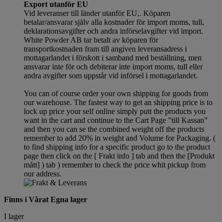
Export utanför EU
Vid leveranser till länder utanför EU,. Köparen
betalar/ansvarar själv alla kostnader för import moms, tull,
deklarationsavgifter och andra införselavgifter vid import.
White Powder AB tar betalt av köparen för
transportkostnaden fram till angiven leveransadress i
mottagarlandet i förskott i samband med beställning, men
ansvarar inte för och debiterar inte import moms, tull eller
andra avgifter som uppstår vid införsel i mottagarlandet.
You can of course order your own shipping for goods from
our warehouse. The fastest way to get an shipping price is to
lock up price your self online simply putt the products you
want in the cart and continue to the Cart Page ”till Kassan”
and then you can se the combined weight off the products
remember to add 20% in weight and Volume for Packaging. (
to find shipping info for a specific product go to the product
page then click on the [ Frakt info ] tab and then the [Produkt
mått] ) tab )
remember
to check the price whit pickup from
our address.
Finns i Vårat Egna lager
I lager