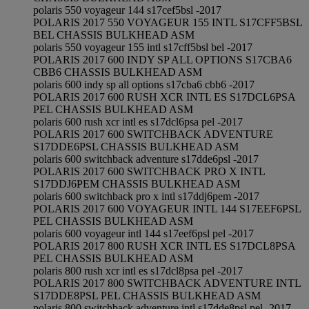
polaris 550 voyageur 144 s17cef5bsl -2017
POLARIS 2017 550 VOYAGEUR 155 INTL S17CFF5BSL
BEL CHASSIS BULKHEAD ASM
polaris 550 voyageur 155 intl s17cff5bsl bel -2017
POLARIS 2017 600 INDY SP ALL OPTIONS S17CBA6
CBB6 CHASSIS BULKHEAD ASM
polaris 600 indy sp all options s17cba6 cbb6 -2017
POLARIS 2017 600 RUSH XCR INTL ES S17DCL6PSA
PEL CHASSIS BULKHEAD ASM
polaris 600 rush xcr intl es s17dcl6psa pel -2017
POLARIS 2017 600 SWITCHBACK ADVENTURE
S17DDE6PSL CHASSIS BULKHEAD ASM
polaris 600 switchback adventure s17dde6psl -2017
POLARIS 2017 600 SWITCHBACK PRO X INTL
S17DDJ6PEM CHASSIS BULKHEAD ASM
polaris 600 switchback pro x intl s17ddj6pem -2017
POLARIS 2017 600 VOYAGEUR INTL 144 S17EEF6PSL
PEL CHASSIS BULKHEAD ASM
polaris 600 voyageur intl 144 s17eef6psl pel -2017
POLARIS 2017 800 RUSH XCR INTL ES S17DCL8PSA
PEL CHASSIS BULKHEAD ASM
polaris 800 rush xcr intl es s17dcl8psa pel -2017
POLARIS 2017 800 SWITCHBACK ADVENTURE INTL
S17DDE8PSL PEL CHASSIS BULKHEAD ASM
polaris 800 switchback adventure intl s17dde8psl pel -2017