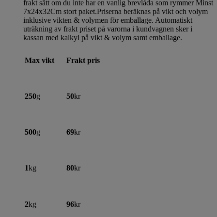
frakt sätt om du inte har en vanlig brevlåda som rymmer Minst
7x24x32Cm stort paket.Priserna beräknas på vikt och volym
inklusive vikten & volymen för emballage. Automatiskt
uträkning av frakt priset på varorna i kundvagnen sker i
kassan med kalkyl på vikt & volym samt emballage.
Max vikt
Frakt pris
250
g
50
kr
500
g
69
kr
1
kg
80
kr
2
kg
96
kr