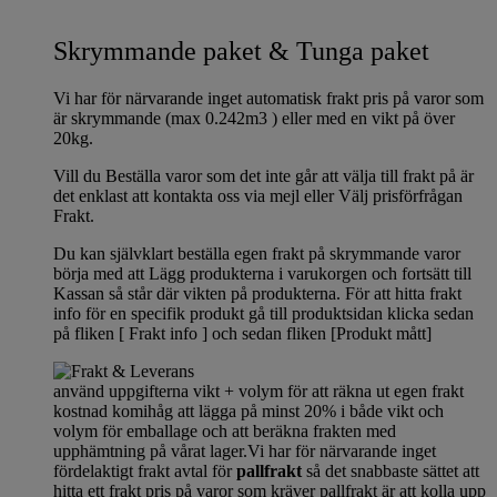
Skrymmande paket & Tunga paket
Vi har för närvarande inget automatisk frakt pris på varor som
är skrymmande (max 0.242m3 ) eller med en vikt på över
20kg.
Vill du Beställa varor som det inte går att välja till frakt på är
det enklast att kontakta oss via mejl eller Välj prisförfrågan
Frakt.
Du kan självklart beställa egen frakt på skrymmande varor
börja med att Lägg produkterna i varukorgen och fortsätt till
Kassan så står där vikten på produkterna. För att hitta frakt
info för en specifik produkt gå till produktsidan klicka sedan
på fliken [ Frakt info ] och sedan fliken [Produkt mått]
använd uppgifterna vikt + volym för att räkna ut egen frakt
kostnad komihåg att lägga på minst 20% i både vikt och
volym för emballage och att beräkna frakten med
upphämtning på vårat lager.Vi har för närvarande inget
fördelaktigt frakt avtal för
pallfrakt
så det snabbaste sättet att
hitta ett frakt pris på varor som kräver pallfrakt är att kolla upp