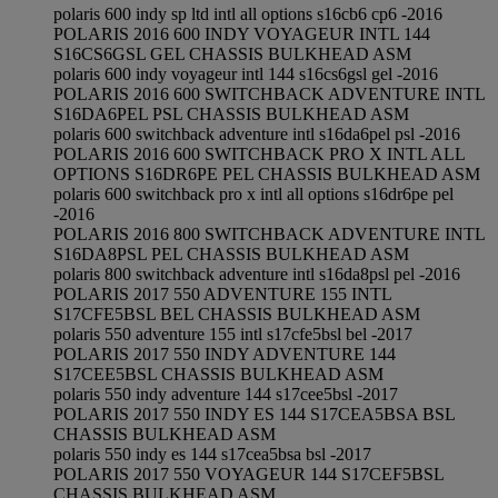
polaris 600 indy sp ltd intl all options s16cb6 cp6 -2016
POLARIS 2016 600 INDY VOYAGEUR INTL 144
S16CS6GSL GEL CHASSIS BULKHEAD ASM
polaris 600 indy voyageur intl 144 s16cs6gsl gel -2016
POLARIS 2016 600 SWITCHBACK ADVENTURE INTL
S16DA6PEL PSL CHASSIS BULKHEAD ASM
polaris 600 switchback adventure intl s16da6pel psl -2016
POLARIS 2016 600 SWITCHBACK PRO X INTL ALL
OPTIONS S16DR6PE PEL CHASSIS BULKHEAD ASM
polaris 600 switchback pro x intl all options s16dr6pe pel
-2016
POLARIS 2016 800 SWITCHBACK ADVENTURE INTL
S16DA8PSL PEL CHASSIS BULKHEAD ASM
polaris 800 switchback adventure intl s16da8psl pel -2016
POLARIS 2017 550 ADVENTURE 155 INTL
S17CFE5BSL BEL CHASSIS BULKHEAD ASM
polaris 550 adventure 155 intl s17cfe5bsl bel -2017
POLARIS 2017 550 INDY ADVENTURE 144
S17CEE5BSL CHASSIS BULKHEAD ASM
polaris 550 indy adventure 144 s17cee5bsl -2017
POLARIS 2017 550 INDY ES 144 S17CEA5BSA BSL
CHASSIS BULKHEAD ASM
polaris 550 indy es 144 s17cea5bsa bsl -2017
POLARIS 2017 550 VOYAGEUR 144 S17CEF5BSL
CHASSIS BULKHEAD ASM