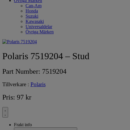
Övriga Märken
Can-Am
Honda
Suzuki
Kawasaki
Universaldelar
Övriga Märken
Polaris 7519204 – Stud
Part Number:
7519204
Tillverkare :
Polaris
Pris:
97
kr
Frakt info