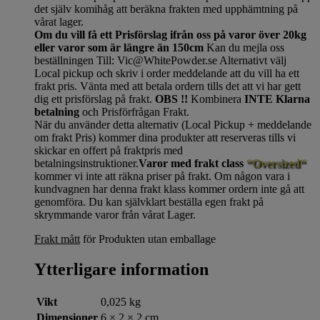
det själv komihåg att beräkna frakten med upphämtning på
vårat lager.
Om du vill få ett Prisförslag ifrån oss på varor över 20kg
eller varor som är längre än 150cm
Kan du mejla oss
beställningen Till: Vic@WhitePowder.se Alternativt välj
Local pickup och skriv i order meddelande att du vill ha ett
frakt pris. Vänta med att betala ordern tills det att vi har gett
dig ett prisförslag på frakt.
OBS !!
Kombinera
INTE Klarna
betalning
och Prisförfrågan Frakt.
När du använder detta alternativ (Local Pickup + meddelande
om frakt Pris) kommer dina produkter att reserveras tills vi
skickar en offert på fraktpris med
betalningsinstruktioner.
Varor med frakt class
“Oversized“
kommer vi inte att räkna priser på frakt. Om någon vara i
kundvagnen har denna frakt klass kommer ordern inte gå att
genomföra. Du kan självklart beställa egen frakt på
skrymmande varor från vårat Lager.
Frakt mått
för Produkten utan emballage
Ytterligare information
Vikt
0,025 kg
Dimensioner
6 × 2 × 2 cm