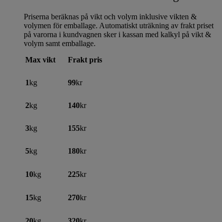
Priserna beräknas på vikt och volym inklusive vikten &
volymen för emballage. Automatiskt uträkning av frakt priset
på varorna i kundvagnen sker i kassan med kalkyl på vikt &
volym samt emballage.
Max vikt
Frakt pris
1
kg
99
kr
2
kg
140
kr
3
kg
155
kr
5
kg
180
kr
10
kg
225
kr
15
kg
270
kr
20
kg
320
kr