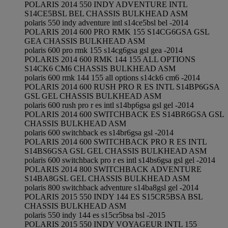
POLARIS 2014 550 INDY ADVENTURE INTL
S14CE5BSL BEL CHASSIS BULKHEAD ASM
polaris 550 indy adventure intl s14ce5bsl bel -2014
POLARIS 2014 600 PRO RMK 155 S14CG6GSA GSL
GEA CHASSIS BULKHEAD ASM
polaris 600 pro rmk 155 s14cg6gsa gsl gea -2014
POLARIS 2014 600 RMK 144 155 ALL OPTIONS
S14CK6 CM6 CHASSIS BULKHEAD ASM
polaris 600 rmk 144 155 all options s14ck6 cm6 -2014
POLARIS 2014 600 RUSH PRO R ES INTL S14BP6GSA
GSL GEL CHASSIS BULKHEAD ASM
polaris 600 rush pro r es intl s14bp6gsa gsl gel -2014
POLARIS 2014 600 SWITCHBACK ES S14BR6GSA GSL
CHASSIS BULKHEAD ASM
polaris 600 switchback es s14br6gsa gsl -2014
POLARIS 2014 600 SWITCHBACK PRO R ES INTL
S14BS6GSA GSL GEL CHASSIS BULKHEAD ASM
polaris 600 switchback pro r es intl s14bs6gsa gsl gel -2014
POLARIS 2014 800 SWITCHBACK ADVENTURE
S14BA8GSL GEL CHASSIS BULKHEAD ASM
polaris 800 switchback adventure s14ba8gsl gel -2014
POLARIS 2015 550 INDY 144 ES S15CR5BSA BSL
CHASSIS BULKHEAD ASM
polaris 550 indy 144 es s15cr5bsa bsl -2015
POLARIS 2015 550 INDY VOYAGEUR INTL 155