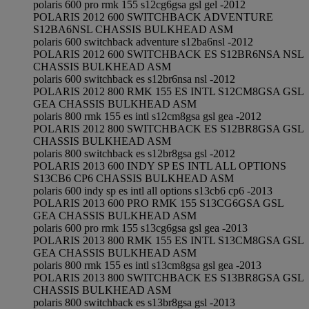
polaris 600 pro rmk 155 s12cg6gsa gsl gel -2012
POLARIS 2012 600 SWITCHBACK ADVENTURE
S12BA6NSL CHASSIS BULKHEAD ASM
polaris 600 switchback adventure s12ba6nsl -2012
POLARIS 2012 600 SWITCHBACK ES S12BR6NSA NSL
CHASSIS BULKHEAD ASM
polaris 600 switchback es s12br6nsa nsl -2012
POLARIS 2012 800 RMK 155 ES INTL S12CM8GSA GSL
GEA CHASSIS BULKHEAD ASM
polaris 800 rmk 155 es intl s12cm8gsa gsl gea -2012
POLARIS 2012 800 SWITCHBACK ES S12BR8GSA GSL
CHASSIS BULKHEAD ASM
polaris 800 switchback es s12br8gsa gsl -2012
POLARIS 2013 600 INDY SP ES INTL ALL OPTIONS
S13CB6 CP6 CHASSIS BULKHEAD ASM
polaris 600 indy sp es intl all options s13cb6 cp6 -2013
POLARIS 2013 600 PRO RMK 155 S13CG6GSA GSL
GEA CHASSIS BULKHEAD ASM
polaris 600 pro rmk 155 s13cg6gsa gsl gea -2013
POLARIS 2013 800 RMK 155 ES INTL S13CM8GSA GSL
GEA CHASSIS BULKHEAD ASM
polaris 800 rmk 155 es intl s13cm8gsa gsl gea -2013
POLARIS 2013 800 SWITCHBACK ES S13BR8GSA GSL
CHASSIS BULKHEAD ASM
polaris 800 switchback es s13br8gsa gsl -2013