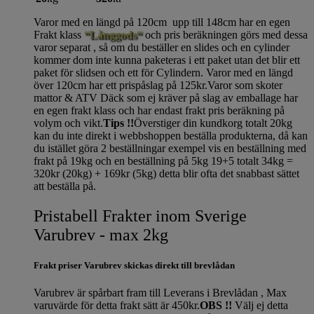
Varor med en längd på 120cm upp till 148cm har en egen
Frakt klass
“Långgods“
och pris beräkningen görs med dessa
varor separat , så om du beställer en slides och en cylinder
kommer dom inte kunna paketeras i ett paket utan det blir ett
paket för slidsen och ett för Cylindern. Varor med en längd
över 120cm har ett prispåslag på 125kr.Varor som skoter
mattor & ATV Däck som ej kräver på slag av emballage har
en egen frakt klass och har endast frakt pris beräkning på
volym och vikt.
Tips !!
Överstiger din kundkorg totalt 20kg
kan du inte direkt i webbshoppen beställa produkterna, då kan
du istället göra 2 beställningar exempel vis en beställning med
frakt på 19kg och en beställning på 5kg 19+5 totalt 34kg =
320kr (20kg) + 169kr (5kg) detta blir ofta det snabbast sättet
att beställa på.
Pristabell Frakter inom Sverige
Varubrev - max 2kg
Frakt priser Varubrev skickas direkt till brevlådan
Varubrev är spårbart fram till Leverans i Brevlådan , Max
varuvärde för detta frakt sätt är 450kr.
OBS !!
Välj ej detta