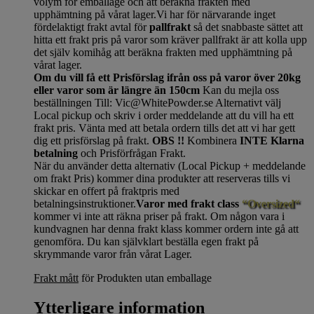
volym för emballage och att beräkna frakten med
upphämtning på vårat lager.Vi har för närvarande inget
fördelaktigt frakt avtal för
pallfrakt
så det snabbaste sättet att
hitta ett frakt pris på varor som kräver pallfrakt är att kolla upp
det själv komihåg att beräkna frakten med upphämtning på
vårat lager.
Om du vill få ett Prisförslag ifrån oss på varor över 20kg
eller varor som är längre än 150cm
Kan du mejla oss
beställningen Till: Vic@WhitePowder.se Alternativt välj
Local pickup och skriv i order meddelande att du vill ha ett
frakt pris. Vänta med att betala ordern tills det att vi har gett
dig ett prisförslag på frakt.
OBS !!
Kombinera
INTE Klarna
betalning
och Prisförfrågan Frakt.
När du använder detta alternativ (Local Pickup + meddelande
om frakt Pris) kommer dina produkter att reserveras tills vi
skickar en offert på fraktpris med
betalningsinstruktioner.
Varor med frakt class
“Oversized“
kommer vi inte att räkna priser på frakt. Om någon vara i
kundvagnen har denna frakt klass kommer ordern inte gå att
genomföra. Du kan självklart beställa egen frakt på
skrymmande varor från vårat Lager.
Frakt mått
för Produkten utan emballage
Ytterligare information