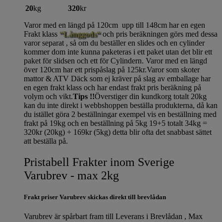
20
kg
320
kr
Varor med en längd på 120cm upp till 148cm har en egen
Frakt klass
“Långgods“
och pris beräkningen görs med dessa
varor separat , så om du beställer en slides och en cylinder
kommer dom inte kunna paketeras i ett paket utan det blir ett
paket för slidsen och ett för Cylindern. Varor med en längd
över 120cm har ett prispåslag på 125kr.Varor som skoter
mattor & ATV Däck som ej kräver på slag av emballage har
en egen frakt klass och har endast frakt pris beräkning på
volym och vikt.
Tips !!
Överstiger din kundkorg totalt 20kg
kan du inte direkt i webbshoppen beställa produkterna, då kan
du istället göra 2 beställningar exempel vis en beställning med
frakt på 19kg och en beställning på 5kg 19+5 totalt 34kg =
320kr (20kg) + 169kr (5kg) detta blir ofta det snabbast sättet
att beställa på.
Pristabell Frakter inom Sverige
Varubrev - max 2kg
Frakt priser Varubrev skickas direkt till brevlådan
Varubrev är spårbart fram till Leverans i Brevlådan , Max