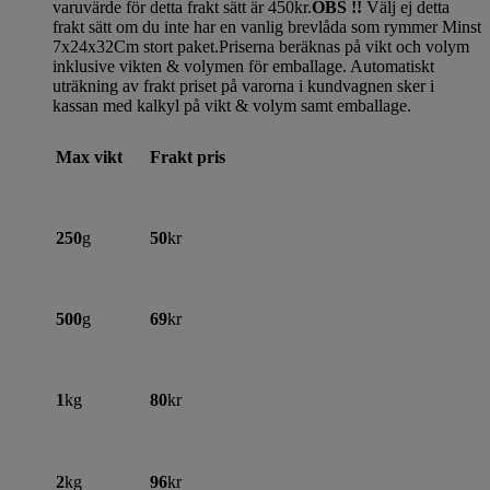
varuvärde för detta frakt sätt är 450kr.
OBS !!
Välj ej detta
frakt sätt om du inte har en vanlig brevlåda som rymmer Minst
7x24x32Cm stort paket.Priserna beräknas på vikt och volym
inklusive vikten & volymen för emballage. Automatiskt
uträkning av frakt priset på varorna i kundvagnen sker i
kassan med kalkyl på vikt & volym samt emballage.
Max vikt
Frakt pris
250
g
50
kr
500
g
69
kr
1
kg
80
kr
2
kg
96
kr