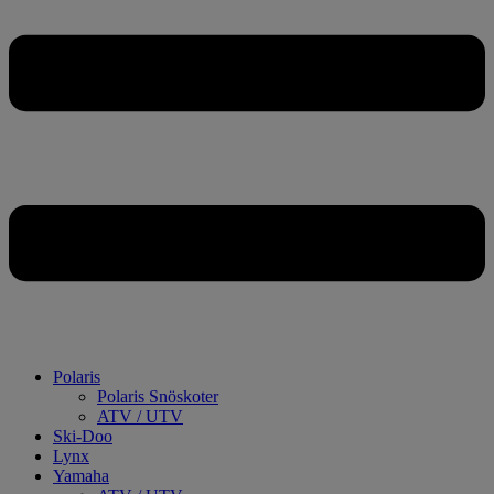
Polaris
Polaris Snöskoter
ATV / UTV
Ski-Doo
Lynx
Yamaha