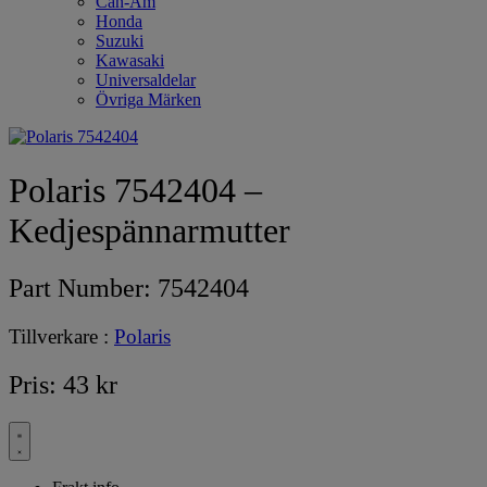
Can-Am
Honda
Suzuki
Kawasaki
Universaldelar
Övriga Märken
Polaris 7542404 –
Kedjespännarmutter
Part Number:
7542404
Tillverkare :
Polaris
Pris:
43
kr