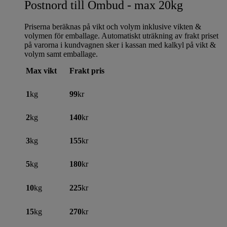
Postnord till Ombud - max 20kg
Priserna beräknas på vikt och volym inklusive vikten &
volymen för emballage. Automatiskt uträkning av frakt priset
på varorna i kundvagnen sker i kassan med kalkyl på vikt &
volym samt emballage.
Max vikt
Frakt pris
1
kg
99
kr
2
kg
140
kr
3
kg
155
kr
5
kg
180
kr
10
kg
225
kr
15
kg
270
kr