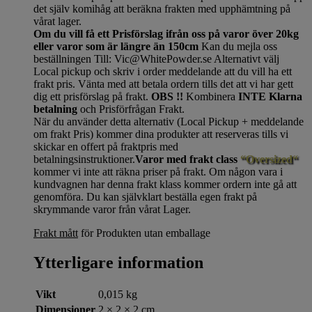
det själv komihåg att beräkna frakten med upphämtning på
vårat lager.
Om du vill få ett Prisförslag ifrån oss på varor över 20kg
eller varor som är längre än 150cm
Kan du mejla oss
beställningen Till: Vic@WhitePowder.se Alternativt välj
Local pickup och skriv i order meddelande att du vill ha ett
frakt pris. Vänta med att betala ordern tills det att vi har gett
dig ett prisförslag på frakt.
OBS !!
Kombinera
INTE Klarna
betalning
och Prisförfrågan Frakt.
När du använder detta alternativ (Local Pickup + meddelande
om frakt Pris) kommer dina produkter att reserveras tills vi
skickar en offert på fraktpris med
betalningsinstruktioner.
Varor med frakt class
“Oversized“
kommer vi inte att räkna priser på frakt. Om någon vara i
kundvagnen har denna frakt klass kommer ordern inte gå att
genomföra. Du kan självklart beställa egen frakt på
skrymmande varor från vårat Lager.
Frakt mått
för Produkten utan emballage
Ytterligare information
Vikt
0,015 kg
Dimensioner
2 × 2 × 2 cm