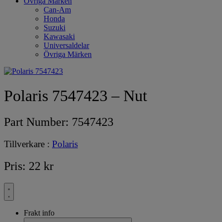
Övriga Märken
Can-Am
Honda
Suzuki
Kawasaki
Universaldelar
Övriga Märken
Polaris 7547423 – Nut
Part Number:
7547423
Tillverkare :
Polaris
Pris:
22
kr
Frakt info