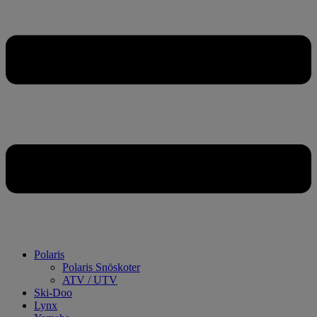
Polaris
Polaris Snöskoter
ATV / UTV
Ski-Doo
Lynx