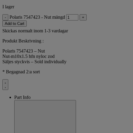
I lager
Polaris 7547423 - Nut mängd
-
+
Add to Cart
Skickas normalt inom 1-3 vardagar
Produkt Beskrivning :
Polaris 7547423 – Nut
Nut-m10x1.5 hfn nyloc zod
Säljes styckvis – Sold individually
* Begagnad 2:a sort
Part Info