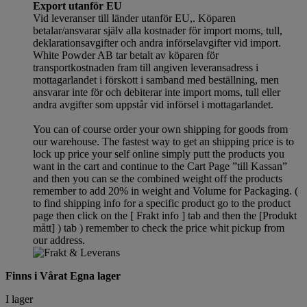
Export utanför EU
Vid leveranser till länder utanför EU,. Köparen
betalar/ansvarar själv alla kostnader för import moms, tull,
deklarationsavgifter och andra införselavgifter vid import.
White Powder AB tar betalt av köparen för
transportkostnaden fram till angiven leveransadress i
mottagarlandet i förskott i samband med beställning, men
ansvarar inte för och debiterar inte import moms, tull eller
andra avgifter som uppstår vid införsel i mottagarlandet.
You can of course order your own shipping for goods from
our warehouse. The fastest way to get an shipping price is to
lock up price your self online simply putt the products you
want in the cart and continue to the Cart Page ”till Kassan”
and then you can se the combined weight off the products
remember to add 20% in weight and Volume for Packaging. (
to find shipping info for a specific product go to the product
page then click on the [ Frakt info ] tab and then the [Produkt
mått] ) tab )
remember
to check the price whit pickup from
our address.
Finns i Vårat Egna lager
I lager