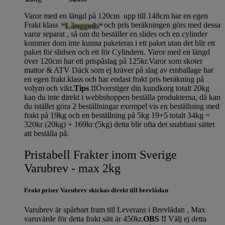
Varor med en längd på 120cm upp till 148cm har en egen
Frakt klass
“Långgods“
och pris beräkningen görs med dessa
varor separat , så om du beställer en slides och en cylinder
kommer dom inte kunna paketeras i ett paket utan det blir ett
paket för slidsen och ett för Cylindern. Varor med en längd
över 120cm har ett prispåslag på 125kr.Varor som skoter
mattor & ATV Däck som ej kräver på slag av emballage har
en egen frakt klass och har endast frakt pris beräkning på
volym och vikt.
Tips !!
Överstiger din kundkorg totalt 20kg
kan du inte direkt i webbshoppen beställa produkterna, då kan
du istället göra 2 beställningar exempel vis en beställning med
frakt på 19kg och en beställning på 5kg 19+5 totalt 34kg =
320kr (20kg) + 169kr (5kg) detta blir ofta det snabbast sättet
att beställa på.
Pristabell Frakter inom Sverige
Varubrev - max 2kg
Frakt priser Varubrev skickas direkt till brevlådan
Varubrev är spårbart fram till Leverans i Brevlådan , Max
varuvärde för detta frakt sätt är 450kr.
OBS !!
Välj ej detta