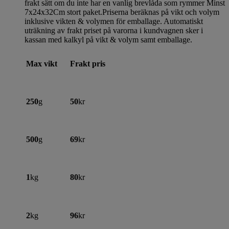
frakt sätt om du inte har en vanlig brevlåda som rymmer Minst
7x24x32Cm stort paket.Priserna beräknas på vikt och volym
inklusive vikten & volymen för emballage. Automatiskt
uträkning av frakt priset på varorna i kundvagnen sker i
kassan med kalkyl på vikt & volym samt emballage.
Max vikt
Frakt pris
250
g
50
kr
500
g
69
kr
1
kg
80
kr
2
kg
96
kr