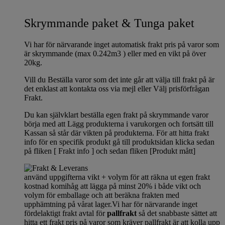
Skrymmande paket & Tunga paket
Vi har för närvarande inget automatisk frakt pris på varor som
är skrymmande (max 0.242m3 ) eller med en vikt på över
20kg.
Vill du Beställa varor som det inte går att välja till frakt på är
det enklast att kontakta oss via mejl eller Välj prisförfrågan
Frakt.
Du kan självklart beställa egen frakt på skrymmande varor
börja med att Lägg produkterna i varukorgen och fortsätt till
Kassan så står där vikten på produkterna. För att hitta frakt
info för en specifik produkt gå till produktsidan klicka sedan
på fliken [ Frakt info ] och sedan fliken [Produkt mått]
använd uppgifterna vikt + volym för att räkna ut egen frakt
kostnad komihåg att lägga på minst 20% i både vikt och
volym för emballage och att beräkna frakten med
upphämtning på vårat lager.Vi har för närvarande inget
fördelaktigt frakt avtal för
pallfrakt
så det snabbaste sättet att
hitta ett frakt pris på varor som kräver pallfrakt är att kolla upp