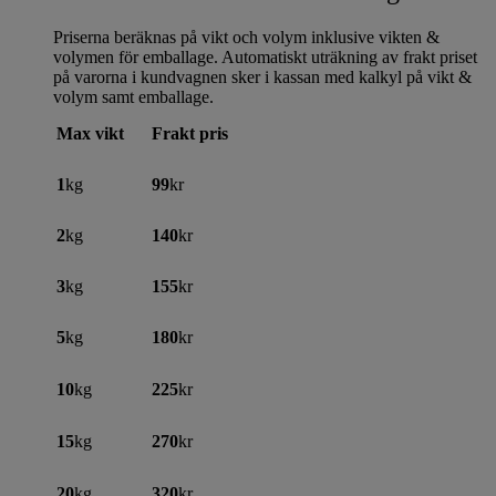
Priserna beräknas på vikt och volym inklusive vikten &
volymen för emballage. Automatiskt uträkning av frakt priset
på varorna i kundvagnen sker i kassan med kalkyl på vikt &
volym samt emballage.
Max vikt
Frakt pris
1
kg
99
kr
2
kg
140
kr
3
kg
155
kr
5
kg
180
kr
10
kg
225
kr
15
kg
270
kr
20
kg
320
kr