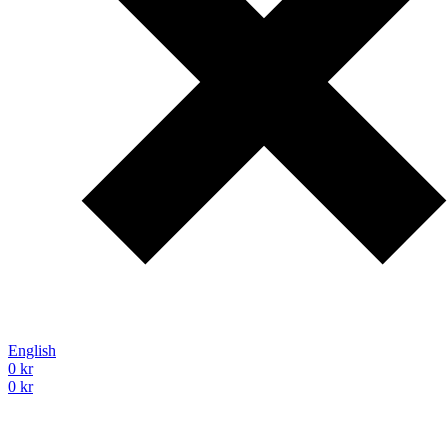
English
0
kr
0
kr