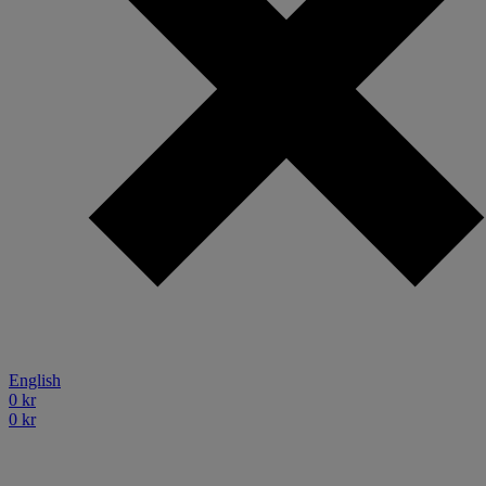
English
0
kr
0
kr