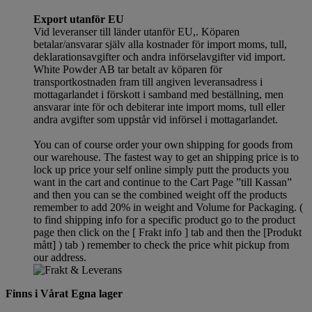
Export utanför EU
Vid leveranser till länder utanför EU,. Köparen
betalar/ansvarar själv alla kostnader för import moms, tull,
deklarationsavgifter och andra införselavgifter vid import.
White Powder AB tar betalt av köparen för
transportkostnaden fram till angiven leveransadress i
mottagarlandet i förskott i samband med beställning, men
ansvarar inte för och debiterar inte import moms, tull eller
andra avgifter som uppstår vid införsel i mottagarlandet.
You can of course order your own shipping for goods from
our warehouse. The fastest way to get an shipping price is to
lock up price your self online simply putt the products you
want in the cart and continue to the Cart Page ”till Kassan”
and then you can se the combined weight off the products
remember to add 20% in weight and Volume for Packaging. (
to find shipping info for a specific product go to the product
page then click on the [ Frakt info ] tab and then the [Produkt
mått] ) tab )
remember
to check the price whit pickup from
our address.
Finns i Vårat Egna lager