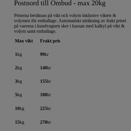
Postnord till Ombud - max 20kg
Priserna beräknas på vikt och volym inklusive vikten &
volymen för emballage. Automatiskt uträkning av frakt priset
på varorna i kundvagnen sker i kassan med kalkyl på vikt &
volym samt emballage.
Max vikt
Frakt pris
1
kg
99
kr
2
kg
140
kr
3
kg
155
kr
5
kg
180
kr
10
kg
225
kr
15
kg
270
kr