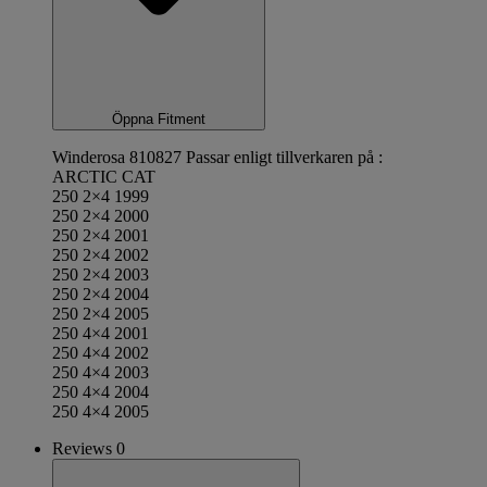
Öppna Fitment
Winderosa 810827 Passar enligt tillverkaren på :
ARCTIC CAT
250 2×4 1999
250 2×4 2000
250 2×4 2001
250 2×4 2002
250 2×4 2003
250 2×4 2004
250 2×4 2005
250 4×4 2001
250 4×4 2002
250 4×4 2003
250 4×4 2004
250 4×4 2005
Reviews 0