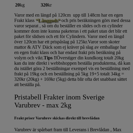
20
kg
320
kr
Varor med en längd på 120cm upp till 148cm har en egen
Frakt klass
“Långgods“
och pris beräkningen görs med dessa
varor separat , så om du beställer en slides och en cylinder
kommer dom inte kunna paketeras i ett paket utan det blir ett
paket för slidsen och ett för Cylindern. Varor med en längd
över 120cm har ett prispåslag på 125kr.Varor som skoter
mattor & ATV Däck som ej kräver på slag av emballage har
en egen frakt klass och har endast frakt pris beräkning på
volym och vikt.
Tips !!
Överstiger din kundkorg totalt 20kg
kan du inte direkt i webbshoppen beställa produkterna, då kan
du istället göra 2 beställningar exempel vis en beställning med
frakt på 19kg och en beställning på 5kg 19+5 totalt 34kg =
320kr (20kg) + 169kr (5kg) detta blir ofta det snabbast sättet
att beställa på.
Pristabell Frakter inom Sverige
Varubrev - max 2kg
Frakt priser Varubrev skickas direkt till brevlådan
Varubrev är spårbart fram till Leverans i Brevlådan , Max