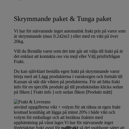
Skrymmande paket & Tunga paket
Vi har för närvarande inget automatisk frakt pris på varor som
är skrymmande (max 0.242m3 ) eller med en vikt på över
20kg.
Vill du Beställa varor som det inte går att välja till frakt på är
det enklast att kontakta oss via mejl eller Välj prisförfrågan
Frakt.
Du kan självklart beställa egen frakt på skrymmande varor
börja med att Lägg produkterna i varukorgen och fortsätt till
Kassan så står där vikten på produkterna. För att hitta frakt
info för en specifik produkt gå till produktsidan klicka sedan
på fliken [ Frakt info ] och sedan fliken [Produkt mått]
använd uppgifterna vikt + volym för att räkna ut egen frakt
kostnad komihåg att lägga på minst 20% i både vikt och
volym för emballage och att beräkna frakten med
upphämtning på vårat lager.Vi har för närvarande inget
fördelaktigt frakt avtal för
pallfrakt
så det snabbaste sättet att