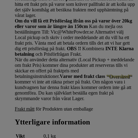
hitta ett frakt pris på varor som kräver pallfrakt är att kolla upp
det själv komihåg att beräkna frakten med upphämtning på
vårat lager.
Om du vill få ett Prisförslag ifrån oss på varor över 20kg
eller varor som är längre än 150cm
Kan du mejla oss
beställningen Till: Vic@WhitePowder.se Alternativt välj
Local pickup och skriv i order meddelande att du vill ha ett
frakt pris. Vänta med att betala ordern tills det att vi har gett
dig ett prisförslag på frakt.
OBS !!
Kombinera
INTE Klarna
betalning
och Prisförfrågan Frakt.
När du använder detta alternativ (Local Pickup + meddelande
om frakt Pris) kommer dina produkter att reserveras tills vi
skickar en offert på fraktpris med
betalningsinstruktioner.
Varor med frakt class
“Oversized“
kommer vi inte att räkna priser på frakt. Om någon vara i
kundvagnen har denna frakt klass kommer ordern inte gå att
genomföra. Du kan självklart beställa egen frakt på
skrymmande varor från vårat Lager.
Frakt mått
för Produkten utan emballage
Ytterligare information
Vikt
0,1 kg