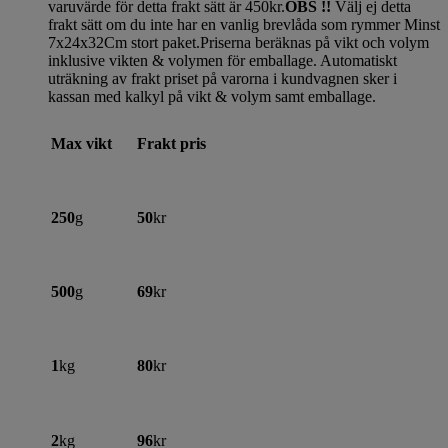
varuvärde för detta frakt sätt är 450kr.
OBS !!
Välj ej detta
frakt sätt om du inte har en vanlig brevlåda som rymmer Minst
7x24x32Cm stort paket.Priserna beräknas på vikt och volym
inklusive vikten & volymen för emballage. Automatiskt
uträkning av frakt priset på varorna i kundvagnen sker i
kassan med kalkyl på vikt & volym samt emballage.
Max vikt
Frakt pris
250
g
50
kr
500
g
69
kr
1
kg
80
kr
2
kg
96
kr