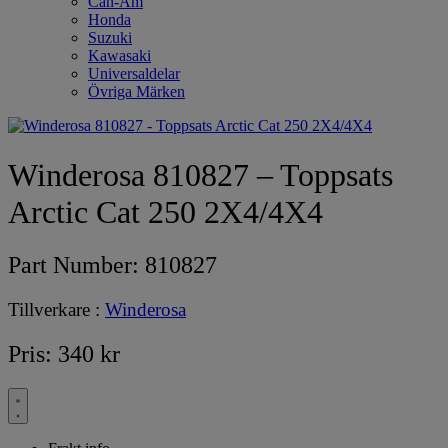
Can-Am
Honda
Suzuki
Kawasaki
Universaldelar
Övriga Märken
Winderosa 810827 – Toppsats
Arctic Cat 250 2X4/4X4
Part Number:
810827
Tillverkare :
Winderosa
Pris:
340
kr