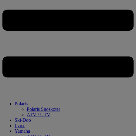
Polaris
Polaris Snöskoter
ATV / UTV
Ski-Doo
Lynx
Yamaha