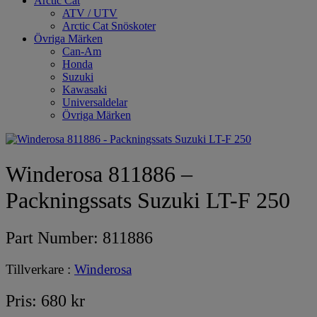
Arctic Cat
ATV / UTV
Arctic Cat Snöskoter
Övriga Märken
Can-Am
Honda
Suzuki
Kawasaki
Universaldelar
Övriga Märken
Winderosa 811886 –
Packningssats Suzuki LT-F 250
Part Number:
811886
Tillverkare :
Winderosa
Pris:
680
kr