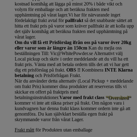
kostnad komihåg att lägga på minst 20% i både vikt och
volym för emballage och att beräkna frakten med
upphämtning på vårat lager.Vi har för närvarande inget
fördelaktigt frakt avtal för
pallfrakt
så det snabbaste sättet att
hitta ett frakt pris på varor som kräver pallfrakt är att kolla upp
det själv komihåg att beräkna frakten med upphämtning på
vårat lager.
Om du vill få ett Prisförslag ifrån oss på varor över 20kg
eller varor som är längre än 150cm
Kan du mejla oss
beställningen Till: Vic@WhitePowder.se Alternativt välj
Local pickup och skriv i order meddelande att du vill ha ett
frakt pris. Vänta med att betala ordern tills det att vi har gett
dig ett prisförslag på frakt.
OBS !!
Kombinera
INTE Klarna
betalning
och Prisförfrågan Frakt.
När du använder detta alternativ (Local Pickup + meddelande
om frakt Pris) kommer dina produkter att reserveras tills vi
skickar en offert på fraktpris med
betalningsinstruktioner.
Varor med frakt class
“Oversized“
kommer vi inte att räkna priser på frakt. Om någon vara i
kundvagnen har denna frakt klass kommer ordern inte gå att
genomföra. Du kan självklart beställa egen frakt på
skrymmande varor från vårat Lager.
Frakt mått
för Produkten utan emballage