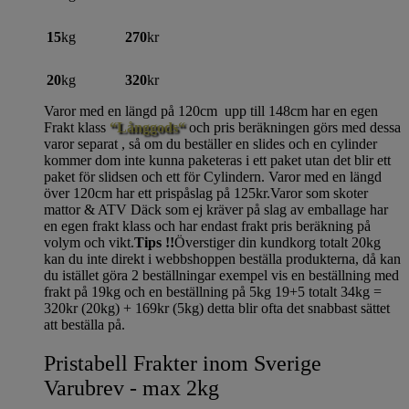
15
kg
270
kr
20
kg
320
kr
Varor med en längd på 120cm upp till 148cm har en egen
Frakt klass
“Långgods“
och pris beräkningen görs med dessa
varor separat , så om du beställer en slides och en cylinder
kommer dom inte kunna paketeras i ett paket utan det blir ett
paket för slidsen och ett för Cylindern. Varor med en längd
över 120cm har ett prispåslag på 125kr.Varor som skoter
mattor & ATV Däck som ej kräver på slag av emballage har
en egen frakt klass och har endast frakt pris beräkning på
volym och vikt.
Tips !!
Överstiger din kundkorg totalt 20kg
kan du inte direkt i webbshoppen beställa produkterna, då kan
du istället göra 2 beställningar exempel vis en beställning med
frakt på 19kg och en beställning på 5kg 19+5 totalt 34kg =
320kr (20kg) + 169kr (5kg) detta blir ofta det snabbast sättet
att beställa på.
Pristabell Frakter inom Sverige
Varubrev - max 2kg