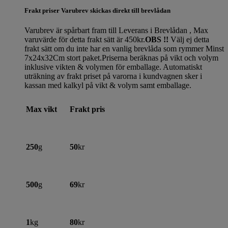
Frakt priser Varubrev skickas direkt till brevlådan
Varubrev är spårbart fram till Leverans i Brevlådan , Max
varuvärde för detta frakt sätt är 450kr.
OBS !!
Välj ej detta
frakt sätt om du inte har en vanlig brevlåda som rymmer Minst
7x24x32Cm stort paket.Priserna beräknas på vikt och volym
inklusive vikten & volymen för emballage. Automatiskt
uträkning av frakt priset på varorna i kundvagnen sker i
kassan med kalkyl på vikt & volym samt emballage.
Max vikt
Frakt pris
250
g
50
kr
500
g
69
kr
1
kg
80
kr