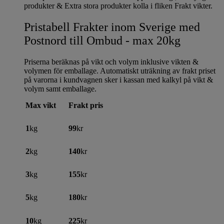
produkter & Extra stora produkter kolla i fliken Frakt vikter.
Pristabell Frakter inom Sverige med
Postnord till Ombud - max 20kg
Priserna beräknas på vikt och volym inklusive vikten &
volymen för emballage. Automatiskt uträkning av frakt priset
på varorna i kundvagnen sker i kassan med kalkyl på vikt &
volym samt emballage.
Max vikt
Frakt pris
1
kg
99
kr
2
kg
140
kr
3
kg
155
kr
5
kg
180
kr
10
kg
225
kr