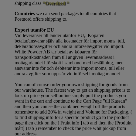
shipping class
“Oversized “
Countries
we can send packages to all countries that
Postnord offers shipping to.
Export utanför EU
Vid leveranser till länder utanför EU,. Köparen
betalar/ansvarar själv alla kostnader för import moms, tull,
deklarationsavgifter och andra införselavgifter vid import.
White Powder AB tar betalt av köparen för
transportkostnaden fram till angiven leveransadress i
mottagarlandet i förskott i samband med beställning, men
ansvarar inte för och debiterar inte import moms, tull eller
andra avgifter som uppstår vid införsel i mottagarlandet.
You can of course order your own shipping for goods from
our warehouse. The fastest way to get an shipping price is to
lock up price your self online simply putt the products you
want in the cart and continue to the Cart Page ”till Kassan”
and then you can se the combined weight off the products
remember to add 20% in weight and Volume for Packaging. (
to find shipping info for a specific product go to the product
page then click on the [ Frakt info ] tab and then the [Produkt
mått] ) tab )
remember
to check the price whit pickup from
our address.