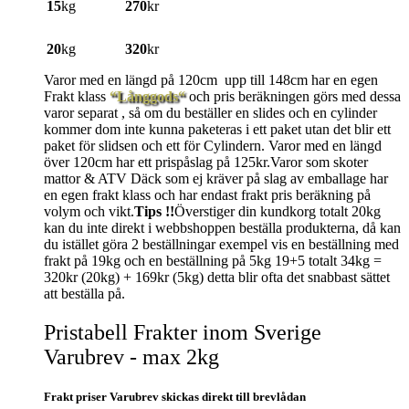
15
kg
270
kr
20
kg
320
kr
Varor med en längd på 120cm upp till 148cm har en egen
Frakt klass
“Långgods“
och pris beräkningen görs med dessa
varor separat , så om du beställer en slides och en cylinder
kommer dom inte kunna paketeras i ett paket utan det blir ett
paket för slidsen och ett för Cylindern. Varor med en längd
över 120cm har ett prispåslag på 125kr.Varor som skoter
mattor & ATV Däck som ej kräver på slag av emballage har
en egen frakt klass och har endast frakt pris beräkning på
volym och vikt.
Tips !!
Överstiger din kundkorg totalt 20kg
kan du inte direkt i webbshoppen beställa produkterna, då kan
du istället göra 2 beställningar exempel vis en beställning med
frakt på 19kg och en beställning på 5kg 19+5 totalt 34kg =
320kr (20kg) + 169kr (5kg) detta blir ofta det snabbast sättet
att beställa på.
Pristabell Frakter inom Sverige
Varubrev - max 2kg
Frakt priser Varubrev skickas direkt till brevlådan