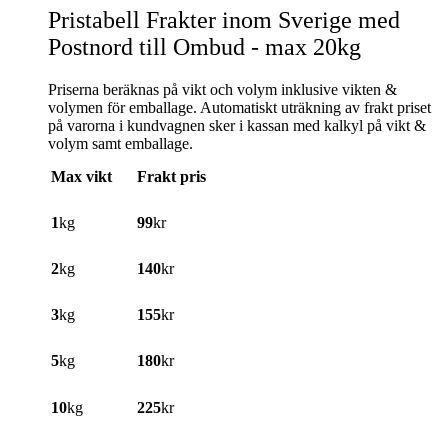
Pristabell Frakter inom Sverige med
Postnord till Ombud - max 20kg
Priserna beräknas på vikt och volym inklusive vikten &
volymen för emballage. Automatiskt uträkning av frakt priset
på varorna i kundvagnen sker i kassan med kalkyl på vikt &
volym samt emballage.
Max vikt
Frakt pris
1
kg
99
kr
2
kg
140
kr
3
kg
155
kr
5
kg
180
kr
10
kg
225
kr