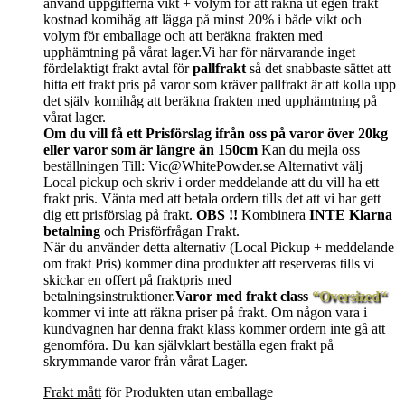
använd uppgifterna vikt + volym för att räkna ut egen frakt
kostnad komihåg att lägga på minst 20% i både vikt och
volym för emballage och att beräkna frakten med
upphämtning på vårat lager.Vi har för närvarande inget
fördelaktigt frakt avtal för
pallfrakt
så det snabbaste sättet att
hitta ett frakt pris på varor som kräver pallfrakt är att kolla upp
det själv komihåg att beräkna frakten med upphämtning på
vårat lager.
Om du vill få ett Prisförslag ifrån oss på varor över 20kg
eller varor som är längre än 150cm
Kan du mejla oss
beställningen Till: Vic@WhitePowder.se Alternativt välj
Local pickup och skriv i order meddelande att du vill ha ett
frakt pris. Vänta med att betala ordern tills det att vi har gett
dig ett prisförslag på frakt.
OBS !!
Kombinera
INTE Klarna
betalning
och Prisförfrågan Frakt.
När du använder detta alternativ (Local Pickup + meddelande
om frakt Pris) kommer dina produkter att reserveras tills vi
skickar en offert på fraktpris med
betalningsinstruktioner.
Varor med frakt class
“Oversized“
kommer vi inte att räkna priser på frakt. Om någon vara i
kundvagnen har denna frakt klass kommer ordern inte gå att
genomföra. Du kan självklart beställa egen frakt på
skrymmande varor från vårat Lager.
Frakt mått
för Produkten utan emballage