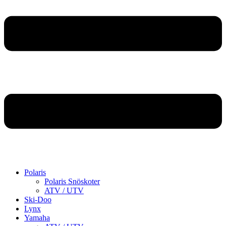
Polaris
Polaris Snöskoter
ATV / UTV
Ski-Doo
Lynx
Yamaha