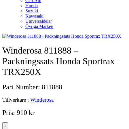
Can-Am
Honda
Suzuki
Kawasaki
Universaldelar
Övriga Märken
Winderosa 811888 –
Packningssats Honda Sportrax
TRX250X
Part Number:
811888
Tillverkare :
Winderosa
Pris:
910
kr