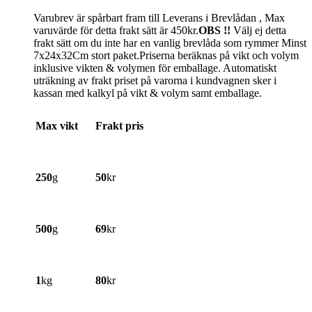
Varubrev är spårbart fram till Leverans i Brevlådan , Max
varuvärde för detta frakt sätt är 450kr.
OBS !!
Välj ej detta
frakt sätt om du inte har en vanlig brevlåda som rymmer Minst
7x24x32Cm stort paket.Priserna beräknas på vikt och volym
inklusive vikten & volymen för emballage. Automatiskt
uträkning av frakt priset på varorna i kundvagnen sker i
kassan med kalkyl på vikt & volym samt emballage.
Max vikt
Frakt pris
250
g
50
kr
500
g
69
kr
1
kg
80
kr