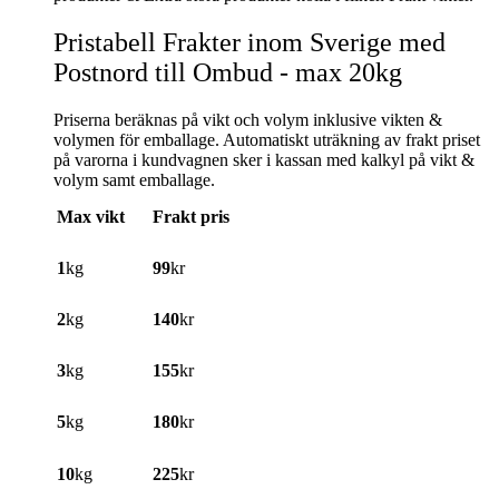
Pristabell Frakter inom Sverige med
Postnord till Ombud - max 20kg
Priserna beräknas på vikt och volym inklusive vikten &
volymen för emballage. Automatiskt uträkning av frakt priset
på varorna i kundvagnen sker i kassan med kalkyl på vikt &
volym samt emballage.
Max vikt
Frakt pris
1
kg
99
kr
2
kg
140
kr
3
kg
155
kr
5
kg
180
kr
10
kg
225
kr