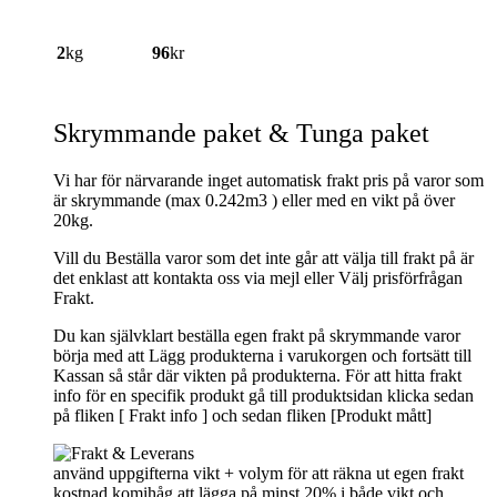
2
kg
96
kr
Skrymmande paket & Tunga paket
Vi har för närvarande inget automatisk frakt pris på varor som
är skrymmande (max 0.242m3 ) eller med en vikt på över
20kg.
Vill du Beställa varor som det inte går att välja till frakt på är
det enklast att kontakta oss via mejl eller Välj prisförfrågan
Frakt.
Du kan självklart beställa egen frakt på skrymmande varor
börja med att Lägg produkterna i varukorgen och fortsätt till
Kassan så står där vikten på produkterna. För att hitta frakt
info för en specifik produkt gå till produktsidan klicka sedan
på fliken [ Frakt info ] och sedan fliken [Produkt mått]
använd uppgifterna vikt + volym för att räkna ut egen frakt
kostnad komihåg att lägga på minst 20% i både vikt och