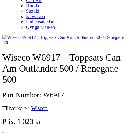
Can-Am
Honda
Suzuki
Kawasaki
Universaldelar
Övriga Märken
Wiseco W6917 – Toppsats Can
Am Outlander 500 / Renegade
500
Part Number:
W6917
Tillverkare :
Wiseco
Pris:
1 023
kr