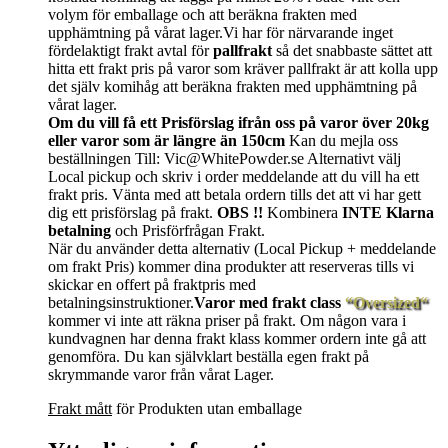
volym för emballage och att beräkna frakten med
upphämtning på vårat lager.Vi har för närvarande inget
fördelaktigt frakt avtal för
pallfrakt
så det snabbaste sättet att
hitta ett frakt pris på varor som kräver pallfrakt är att kolla upp
det själv komihåg att beräkna frakten med upphämtning på
vårat lager.
Om du vill få ett Prisförslag ifrån oss på varor över 20kg
eller varor som är längre än 150cm
Kan du mejla oss
beställningen Till: Vic@WhitePowder.se Alternativt välj
Local pickup och skriv i order meddelande att du vill ha ett
frakt pris. Vänta med att betala ordern tills det att vi har gett
dig ett prisförslag på frakt.
OBS !!
Kombinera
INTE Klarna
betalning
och Prisförfrågan Frakt.
När du använder detta alternativ (Local Pickup + meddelande
om frakt Pris) kommer dina produkter att reserveras tills vi
skickar en offert på fraktpris med
betalningsinstruktioner.
Varor med frakt class
“Oversized“
kommer vi inte att räkna priser på frakt. Om någon vara i
kundvagnen har denna frakt klass kommer ordern inte gå att
genomföra. Du kan självklart beställa egen frakt på
skrymmande varor från vårat Lager.
Frakt mått
för Produkten utan emballage