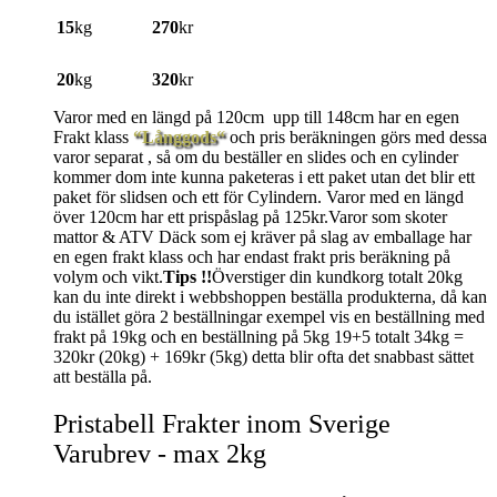
15
kg
270
kr
20
kg
320
kr
Varor med en längd på 120cm upp till 148cm har en egen
Frakt klass
“Långgods“
och pris beräkningen görs med dessa
varor separat , så om du beställer en slides och en cylinder
kommer dom inte kunna paketeras i ett paket utan det blir ett
paket för slidsen och ett för Cylindern. Varor med en längd
över 120cm har ett prispåslag på 125kr.Varor som skoter
mattor & ATV Däck som ej kräver på slag av emballage har
en egen frakt klass och har endast frakt pris beräkning på
volym och vikt.
Tips !!
Överstiger din kundkorg totalt 20kg
kan du inte direkt i webbshoppen beställa produkterna, då kan
du istället göra 2 beställningar exempel vis en beställning med
frakt på 19kg och en beställning på 5kg 19+5 totalt 34kg =
320kr (20kg) + 169kr (5kg) detta blir ofta det snabbast sättet
att beställa på.
Pristabell Frakter inom Sverige
Varubrev - max 2kg