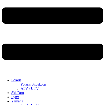
Polaris
Polaris Snöskoter
ATV / UTV
Ski-Doo
Lynx
Yamaha