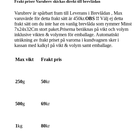
Frakt priser Varubrev skickas direkt till brevlådan
Varubrev är spårbart fram till Leverans i Brevlådan , Max
varuvärde för detta frakt sätt är 450kr.
OBS !!
Välj ej detta
frakt sätt om du inte har en vanlig brevlåda som rymmer Minst
7x24x32Cm stort paket.Priserna beräknas på vikt och volym
inklusive vikten & volymen för emballage. Automatiskt
uträkning av frakt priset på varorna i kundvagnen sker i
kassan med kalkyl på vikt & volym samt emballage.
Max vikt
Frakt pris
250
g
50
kr
500
g
69
kr
1
kg
80
kr