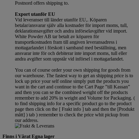
Postnord offers shipping to.
Export utanför EU
Vid leveranser till länder utanför EU,. Köparen
betalar/ansvarar själv alla kostnader för import moms, tull,
deklarationsavgifter och andra införselavgifter vid import.
White Powder AB tar betalt av köparen för
transportkostnaden fram till angiven leveransadress i
mottagarlandet i förskott i samband med beställning, men
ansvarar inte för och debiterar inte import moms, tull eller
andra avgifter som uppstår vid införsel i mottagarlandet.
You can of course order your own shipping for goods from
our warehouse. The fastest way to get an shipping price is to
lock up price your self online simply putt the products you
want in the cart and continue to the Cart Page ”till Kassan”
and then you can se the combined weight off the products
remember to add 20% in weight and Volume for Packaging. (
to find shipping info for a specific product go to the product
page then click on the [ Frakt info ] tab and then the [Produkt
mått] ) tab )
remember
to check the price whit pickup from
our address.
Finns i Vårat Egna lager