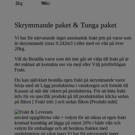
2
kg
96
kr
Skrymmande paket & Tunga paket
Vi har för närvarande inget automatisk frakt pris på varor som
är skrymmande (max 0.242m3 ) eller med en vikt på över
20kg.
Vill du Beställa varor som det inte går att välja till frakt på är
det enklast att kontakta oss via mejl eller Välj prisförfrågan
Frakt.
Du kan självklart beställa egen frakt på skrymmande varor
börja med att Lägg produkterna i varukorgen och fortsätt till
Kassan så står där vikten på produkterna. För att hitta frakt
info för en specifik produkt gå till produktsidan klicka sedan
på fliken [ Frakt info ] och sedan fliken [Produkt mått]
använd uppgifterna vikt + volym för att räkna ut egen frakt
kostnad komihåg att lägga på minst 20% i både vikt och
volym för emballage och att beräkna frakten med
upphämtning på vårat lager.Vi har för närvarande inget