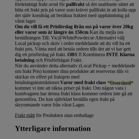
fördelaktigt frakt avtal för
pallfrakt
så det snabbaste sättet att
hitta ett frakt pris på varor som kräver pallfrakt är att kolla upp
det själv komihåg att beräkna frakten med upphämtning på
vårat lager.
Om du vill få ett Prisförslag ifrån oss på varor över 20kg
eller varor som är längre än 150cm
Kan du mejla oss
beställningen Till: Vic@WhitePowder.se Alternativt välj
Local pickup och skriv i order meddelande att du vill ha ett
frakt pris. Vänta med att betala ordern tills det att vi har gett
dig ett prisförslag på frakt.
OBS !!
Kombinera
INTE Klarna
betalning
och Prisförfrågan Frakt.
När du använder detta alternativ (Local Pickup + meddelande
om frakt Pris) kommer dina produkter att reserveras tills vi
skickar en offert på fraktpris med
betalningsinstruktioner.
Varor med frakt class
“Oversized“
kommer vi inte att räkna priser på frakt. Om någon vara i
kundvagnen har denna frakt klass kommer ordern inte gå att
genomföra. Du kan självklart beställa egen frakt på
skrymmande varor från vårat Lager.
Frakt mått
för Produkten utan emballage
Ytterligare information