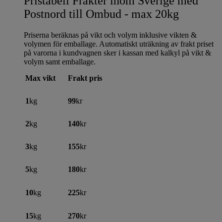
Pristabell Frakter inom Sverige med
Postnord till Ombud - max 20kg
Priserna beräknas på vikt och volym inklusive vikten &
volymen för emballage. Automatiskt uträkning av frakt priset
på varorna i kundvagnen sker i kassan med kalkyl på vikt &
volym samt emballage.
Max vikt
Frakt pris
1
kg
99
kr
2
kg
140
kr
3
kg
155
kr
5
kg
180
kr
10
kg
225
kr
15
kg
270
kr