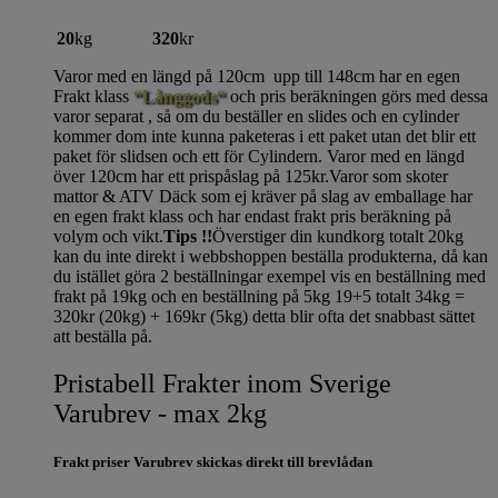
20
kg
320
kr
Varor med en längd på 120cm upp till 148cm har en egen
Frakt klass
“Långgods“
och pris beräkningen görs med dessa
varor separat , så om du beställer en slides och en cylinder
kommer dom inte kunna paketeras i ett paket utan det blir ett
paket för slidsen och ett för Cylindern. Varor med en längd
över 120cm har ett prispåslag på 125kr.Varor som skoter
mattor & ATV Däck som ej kräver på slag av emballage har
en egen frakt klass och har endast frakt pris beräkning på
volym och vikt.
Tips !!
Överstiger din kundkorg totalt 20kg
kan du inte direkt i webbshoppen beställa produkterna, då kan
du istället göra 2 beställningar exempel vis en beställning med
frakt på 19kg och en beställning på 5kg 19+5 totalt 34kg =
320kr (20kg) + 169kr (5kg) detta blir ofta det snabbast sättet
att beställa på.
Pristabell Frakter inom Sverige
Varubrev - max 2kg
Frakt priser Varubrev skickas direkt till brevlådan