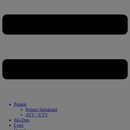
Polaris
Polaris Snöskoter
ATV / UTV
Ski-Doo
Lynx