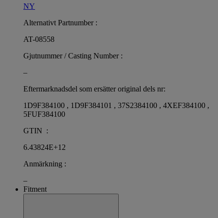
NY
Alternativt Partnumber :
AT-08558
Gjutnummer / Casting Number :
–
Eftermarknadsdel som ersätter original dels nr:
1D9F384100 , 1D9F384101 , 37S2384100 , 4XEF384100 ,
5FUF384100
GTIN :
6.43824E+12
Anmärkning :
–
Fitment