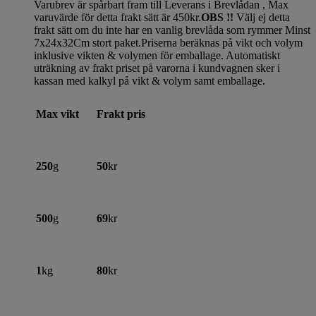
Varubrev är spårbart fram till Leverans i Brevlådan , Max
varuvärde för detta frakt sätt är 450kr.
OBS !!
Välj ej detta
frakt sätt om du inte har en vanlig brevlåda som rymmer Minst
7x24x32Cm stort paket.Priserna beräknas på vikt och volym
inklusive vikten & volymen för emballage. Automatiskt
uträkning av frakt priset på varorna i kundvagnen sker i
kassan med kalkyl på vikt & volym samt emballage.
Max vikt
Frakt pris
250
g
50
kr
500
g
69
kr
1
kg
80
kr