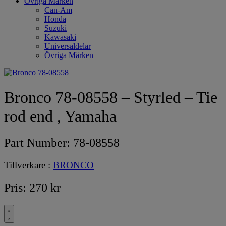
Övriga Märken
Can-Am
Honda
Suzuki
Kawasaki
Universaldelar
Övriga Märken
Bronco 78-08558 – Styrled – Tie
rod end , Yamaha
Part Number:
78-08558
Tillverkare :
BRONCO
Pris:
270
kr