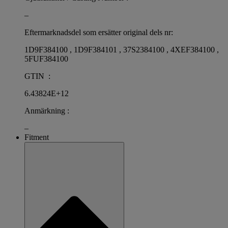
–
Eftermarknadsdel som ersätter original dels nr:
1D9F384100 , 1D9F384101 , 37S2384100 , 4XEF384100 ,
5FUF384100
GTIN :
6.43824E+12
Anmärkning :
–
Fitment