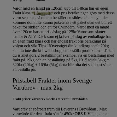
Varor med en längd på 120cm upp till 148cm har en egen
Frakt klass
“Långgods“
och pris beräkningen görs med dessa
varor separat , så om du beställer en slides och en cylinder
kommer dom inte kunna paketeras i ett paket utan det blir ett
paket för slidsen och ett för Cylindern. Varor med en längd
över 120cm har ett prispåslag på 125kr.Varor som skoter
mattor & ATV Däck som ej kräver på slag av emballage har
en egen frakt klass och har endast frakt pris beräkning på
volym och vikt.
Tips !!
Överstiger din kundkorg totalt 20kg
kan du inte direkt i webbshoppen beställa produkterna, då kan
du istället göra 2 beställningar exempel vis en beställning med
frakt på 19kg och en beställning på 5kg 19+5 totalt 34kg =
320kr (20kg) + 169kr (5kg) detta blir ofta det snabbast sättet
att beställa på.
Pristabell Frakter inom Sverige
Varubrev - max 2kg
Frakt priser Varubrev skickas direkt till brevlådan
Varubrev är spårbart fram till Leverans i Brevlådan , Max
varuvärde för detta frakt sätt är 450kr.
OBS !!
Välj ej detta