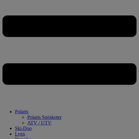
Polaris
Polaris Snöskoter
ATV / UTV
Ski-Doo
Lynx