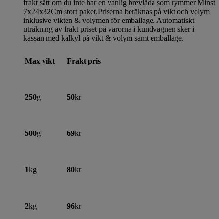
frakt sätt om du inte har en vanlig brevlåda som rymmer Minst
7x24x32Cm stort paket.Priserna beräknas på vikt och volym
inklusive vikten & volymen för emballage. Automatiskt
uträkning av frakt priset på varorna i kundvagnen sker i
kassan med kalkyl på vikt & volym samt emballage.
Max vikt
Frakt pris
250
g
50
kr
500
g
69
kr
1
kg
80
kr
2
kg
96
kr