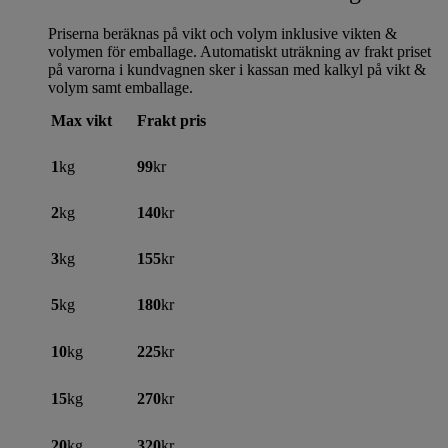
Priserna beräknas på vikt och volym inklusive vikten &
volymen för emballage. Automatiskt uträkning av frakt priset
på varorna i kundvagnen sker i kassan med kalkyl på vikt &
volym samt emballage.
Max vikt
Frakt pris
1
kg
99
kr
2
kg
140
kr
3
kg
155
kr
5
kg
180
kr
10
kg
225
kr
15
kg
270
kr
20
kg
320
kr