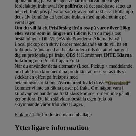
upphämtning på vårat lager.Vi har för närvarande inget
fördelaktigt frakt avtal för
pallfrakt
så det snabbaste sättet att
hitta ett frakt pris på varor som kräver pallfrakt är att kolla upp
det själv komihåg att beräkna frakten med upphämtning på
vårat lager.
Om du vill få ett Prisförslag ifrån oss på varor över 20kg
eller varor som är längre än 150cm
Kan du mejla oss
beställningen Till: Vic@WhitePowder.se Alternativt välj
Local pickup och skriv i order meddelande att du vill ha ett
frakt pris. Vänta med att betala ordern tills det att vi har gett
dig ett prisförslag på frakt.
OBS !!
Kombinera
INTE Klarna
betalning
och Prisförfrågan Frakt.
När du använder detta alternativ (Local Pickup + meddelande
om frakt Pris) kommer dina produkter att reserveras tills vi
skickar en offert på fraktpris med
betalningsinstruktioner.
Varor med frakt class
“Oversized“
kommer vi inte att räkna priser på frakt. Om någon vara i
kundvagnen har denna frakt klass kommer ordern inte gå att
genomföra. Du kan självklart beställa egen frakt på
skrymmande varor från vårat Lager.
Frakt mått
för Produkten utan emballage
Ytterligare information