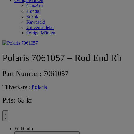
Övriga Märken
Can-Am
Honda
Suzuki
Kawasaki
Universaldelar
Övriga Märken
Polaris 7061057 – Rod End Rh
Part Number:
7061057
Tillverkare :
Polaris
Pris:
65
kr
Frakt info