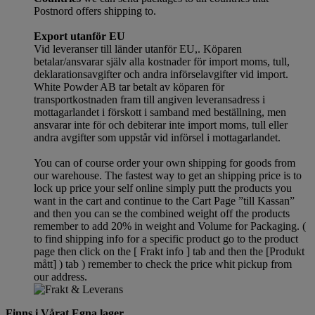
Postnord offers shipping to.
Export utanför EU
Vid leveranser till länder utanför EU,. Köparen
betalar/ansvarar själv alla kostnader för import moms, tull,
deklarationsavgifter och andra införselavgifter vid import.
White Powder AB tar betalt av köparen för
transportkostnaden fram till angiven leveransadress i
mottagarlandet i förskott i samband med beställning, men
ansvarar inte för och debiterar inte import moms, tull eller
andra avgifter som uppstår vid införsel i mottagarlandet.
You can of course order your own shipping for goods from
our warehouse. The fastest way to get an shipping price is to
lock up price your self online simply putt the products you
want in the cart and continue to the Cart Page ”till Kassan”
and then you can se the combined weight off the products
remember to add 20% in weight and Volume for Packaging. (
to find shipping info for a specific product go to the product
page then click on the [ Frakt info ] tab and then the [Produkt
mått] ) tab )
remember
to check the price whit pickup from
our address.
Finns i Vårat Egna lager