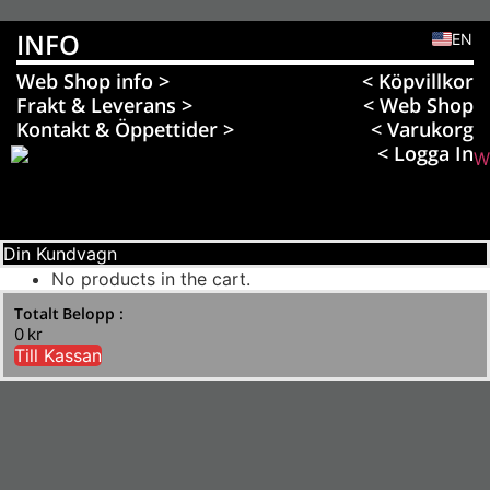
INFO
EN
Web Shop info >
< Köpvillkor
Frakt & Leverans >
< Web Shop
Kontakt & Öppettider >
< Varukorg
< Logga In
Din Kundvagn
No products in the cart.
Totalt Belopp :
0
kr
Till Kassan