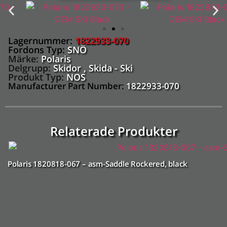
Lagernummer:
1822933-070
Fordons Typ:
SNÖ
Märke:
Polaris
Delgrupp:
Skidor , Skida - Ski
Produkt Typ:
NOS
Manufacturer Part Number:
1822933-070
Relaterade Produkter
Polaris 1820818-067 – asm-Saddle Rockered, black