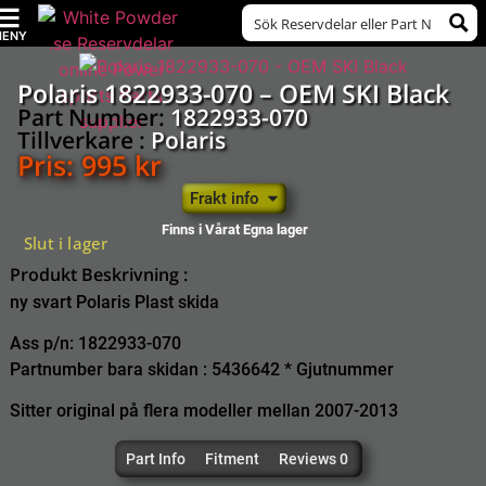
Polaris 1822933-070 – OEM SKI Black
Part Number:
1822933-070
Tillverkare :
Polaris
Pris:
995
kr
Frakt info
Finns i Vårat Egna lager
Slut i lager
Produkt Beskrivning :
ny svart Polaris Plast skida
Ass p/n: 1822933-070
Partnumber bara skidan : 5436642 * Gjutnummer
Sitter original på flera modeller mellan 2007-2013
Part Info
Fitment
Reviews 0