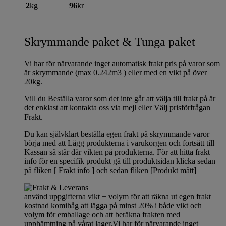
2
kg
96
kr
Skrymmande paket & Tunga paket
Vi har för närvarande inget automatisk frakt pris på varor som
är skrymmande (max 0.242m3 ) eller med en vikt på över
20kg.
Vill du Beställa varor som det inte går att välja till frakt på är
det enklast att kontakta oss via mejl eller Välj prisförfrågan
Frakt.
Du kan självklart beställa egen frakt på skrymmande varor
börja med att Lägg produkterna i varukorgen och fortsätt till
Kassan så står där vikten på produkterna. För att hitta frakt
info för en specifik produkt gå till produktsidan klicka sedan
på fliken [ Frakt info ] och sedan fliken [Produkt mått]
använd uppgifterna vikt + volym för att räkna ut egen frakt
kostnad komihåg att lägga på minst 20% i både vikt och
volym för emballage och att beräkna frakten med
upphämtning på vårat lager.Vi har för närvarande inget