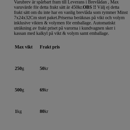
Varubrev är spårbart fram till Leverans i Brevlådan , Max
varuvärde för detta frakt sätt är 450kr.
OBS !!
Välj ej detta
frakt sätt om du inte har en vanlig brevlåda som rymmer Minst
7x24x32Cm stort paket.Priserna beräknas på vikt och volym
inklusive vikten & volymen för emballage. Automatiskt
uträkning av frakt priset på varorna i kundvagnen sker i
kassan med kalkyl på vikt & volym samt emballage.
Max vikt
Frakt pris
250
g
50
kr
500
g
69
kr
1
kg
80
kr