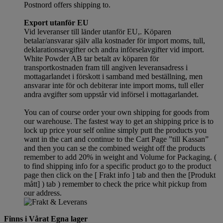
Postnord offers shipping to.
Export utanför EU
Vid leveranser till länder utanför EU,. Köparen
betalar/ansvarar själv alla kostnader för import moms, tull,
deklarationsavgifter och andra införselavgifter vid import.
White Powder AB tar betalt av köparen för
transportkostnaden fram till angiven leveransadress i
mottagarlandet i förskott i samband med beställning, men
ansvarar inte för och debiterar inte import moms, tull eller
andra avgifter som uppstår vid införsel i mottagarlandet.
You can of course order your own shipping for goods from
our warehouse. The fastest way to get an shipping price is to
lock up price your self online simply putt the products you
want in the cart and continue to the Cart Page ”till Kassan”
and then you can se the combined weight off the products
remember to add 20% in weight and Volume for Packaging. (
to find shipping info for a specific product go to the product
page then click on the [ Frakt info ] tab and then the [Produkt
mått] ) tab )
remember
to check the price whit pickup from
our address.
Finns i Vårat Egna lager