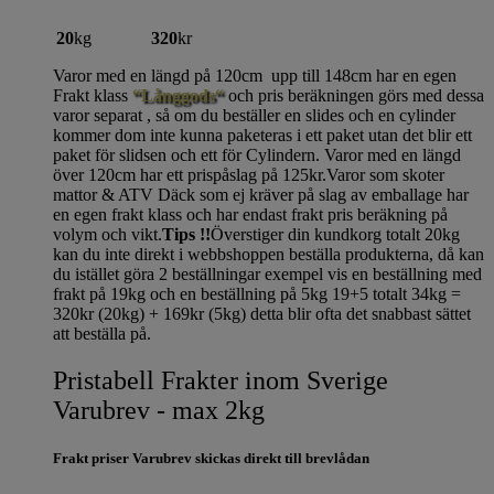
20
kg
320
kr
Varor med en längd på 120cm upp till 148cm har en egen
Frakt klass
“Långgods“
och pris beräkningen görs med dessa
varor separat , så om du beställer en slides och en cylinder
kommer dom inte kunna paketeras i ett paket utan det blir ett
paket för slidsen och ett för Cylindern. Varor med en längd
över 120cm har ett prispåslag på 125kr.Varor som skoter
mattor & ATV Däck som ej kräver på slag av emballage har
en egen frakt klass och har endast frakt pris beräkning på
volym och vikt.
Tips !!
Överstiger din kundkorg totalt 20kg
kan du inte direkt i webbshoppen beställa produkterna, då kan
du istället göra 2 beställningar exempel vis en beställning med
frakt på 19kg och en beställning på 5kg 19+5 totalt 34kg =
320kr (20kg) + 169kr (5kg) detta blir ofta det snabbast sättet
att beställa på.
Pristabell Frakter inom Sverige
Varubrev - max 2kg
Frakt priser Varubrev skickas direkt till brevlådan