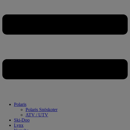
Polaris
Polaris Snöskoter
ATV / UTV
Ski-Doo
Lynx