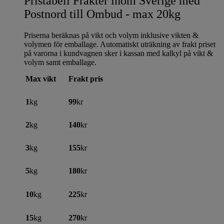
Pristabell Frakter inom Sverige med
Postnord till Ombud - max 20kg
Priserna beräknas på vikt och volym inklusive vikten &
volymen för emballage. Automatiskt uträkning av frakt priset
på varorna i kundvagnen sker i kassan med kalkyl på vikt &
volym samt emballage.
Max vikt
Frakt pris
1
kg
99
kr
2
kg
140
kr
3
kg
155
kr
5
kg
180
kr
10
kg
225
kr
15
kg
270
kr