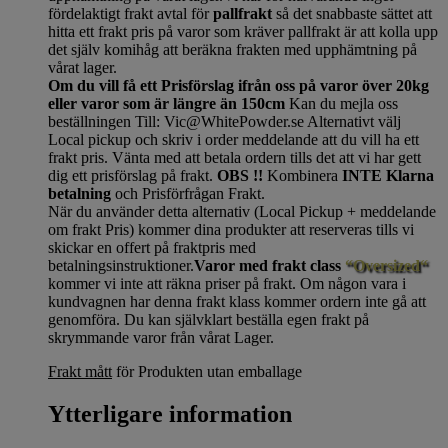
fördelaktigt frakt avtal för
pallfrakt
så det snabbaste sättet att
hitta ett frakt pris på varor som kräver pallfrakt är att kolla upp
det själv komihåg att beräkna frakten med upphämtning på
vårat lager.
Om du vill få ett Prisförslag ifrån oss på varor över 20kg
eller varor som är längre än 150cm
Kan du mejla oss
beställningen Till: Vic@WhitePowder.se Alternativt välj
Local pickup och skriv i order meddelande att du vill ha ett
frakt pris. Vänta med att betala ordern tills det att vi har gett
dig ett prisförslag på frakt.
OBS !!
Kombinera
INTE Klarna
betalning
och Prisförfrågan Frakt.
När du använder detta alternativ (Local Pickup + meddelande
om frakt Pris) kommer dina produkter att reserveras tills vi
skickar en offert på fraktpris med
betalningsinstruktioner.
Varor med frakt class
“Oversized“
kommer vi inte att räkna priser på frakt. Om någon vara i
kundvagnen har denna frakt klass kommer ordern inte gå att
genomföra. Du kan självklart beställa egen frakt på
skrymmande varor från vårat Lager.
Frakt mått
för Produkten utan emballage
Ytterligare information