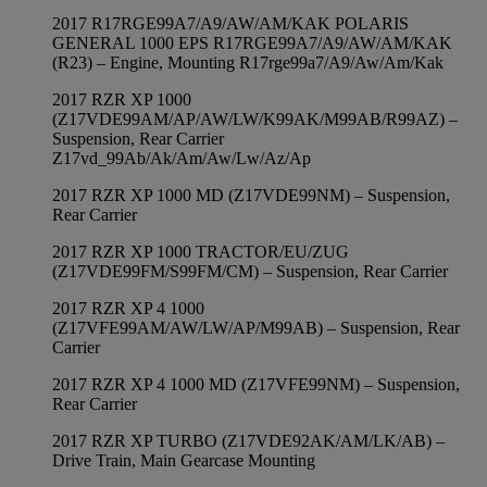
2017 R17RGE99A7/A9/AW/AM/KAK POLARIS
GENERAL 1000 EPS R17RGE99A7/A9/AW/AM/KAK
(R23) – Engine, Mounting R17rge99a7/A9/Aw/Am/Kak
2017 RZR XP 1000
(Z17VDE99AM/AP/AW/LW/K99AK/M99AB/R99AZ) –
Suspension, Rear Carrier
Z17vd_99Ab/Ak/Am/Aw/Lw/Az/Ap
2017 RZR XP 1000 MD (Z17VDE99NM) – Suspension,
Rear Carrier
2017 RZR XP 1000 TRACTOR/EU/ZUG
(Z17VDE99FM/S99FM/CM) – Suspension, Rear Carrier
2017 RZR XP 4 1000
(Z17VFE99AM/AW/LW/AP/M99AB) – Suspension, Rear
Carrier
2017 RZR XP 4 1000 MD (Z17VFE99NM) – Suspension,
Rear Carrier
2017 RZR XP TURBO (Z17VDE92AK/AM/LK/AB) –
Drive Train, Main Gearcase Mounting