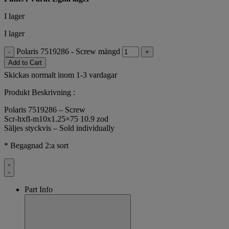
I lager
I lager
Polaris 7519286 - Screw mängd
-
+
Add to Cart
Skickas normalt inom 1-3 vardagar
Produkt Beskrivning :
Polaris 7519286 – Screw
Scr-hxfl-m10x1.25×75 10.9 zod
Säljes styckvis – Sold individually
* Begagnad 2:a sort
Part Info