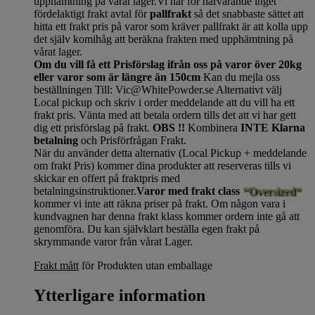
upphämtning på vårat lager.Vi har för närvarande inget
fördelaktigt frakt avtal för
pallfrakt
så det snabbaste sättet att
hitta ett frakt pris på varor som kräver pallfrakt är att kolla upp
det själv komihåg att beräkna frakten med upphämtning på
vårat lager.
Om du vill få ett Prisförslag ifrån oss på varor över 20kg
eller varor som är längre än 150cm
Kan du mejla oss
beställningen Till: Vic@WhitePowder.se Alternativt välj
Local pickup och skriv i order meddelande att du vill ha ett
frakt pris. Vänta med att betala ordern tills det att vi har gett
dig ett prisförslag på frakt.
OBS !!
Kombinera
INTE Klarna
betalning
och Prisförfrågan Frakt.
När du använder detta alternativ (Local Pickup + meddelande
om frakt Pris) kommer dina produkter att reserveras tills vi
skickar en offert på fraktpris med
betalningsinstruktioner.
Varor med frakt class
“Oversized“
kommer vi inte att räkna priser på frakt. Om någon vara i
kundvagnen har denna frakt klass kommer ordern inte gå att
genomföra. Du kan självklart beställa egen frakt på
skrymmande varor från vårat Lager.
Frakt mått
för Produkten utan emballage
Ytterligare information