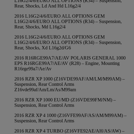
L16G2/4/6/EURO ALL OPTIONS (R34) – Suspension,
Rear, Shocks, Ld And Hd L16g2/4
2016 L16G2/4/6/EURO ALL OPTIONS GEM
L16G2/4/6/EURO ALL OPTIONS (R34) – Suspension,
Rear, Shocks, Md L16g2/4
2016 L16G2/4/6/EURO ALL OPTIONS GEM
L16G2/4/6/EURO ALL OPTIONS (R34) – Suspension,
Rear, Shocks, Xd L16g2d/G6
2016 R16RGE99A7/AE/AV POLARIS GENERAL 1000
EPS R16RGE99A7/AE/AV (R28) – Engine, Mounting
R16rge99a7/Ae/Av
2016 RZR XP 1000 (Z16VDE99AF/AM/LM/M99AM) –
Suspension, Rear Control Arms
Z16vde99af/Am/Lm/As/M99am
2016 RZR XP 1000 EU/MD (Z16VDE99FM/NM) –
Suspension, Rear Control Arms
2016 RZR XP 4 1000 (Z16VFE99AF/AS/AM/M99AM) –
Suspension, Rear Control Arms
2016 RZR XP 4 TURBO (Z16VFE92AE/AH/AS/AW) –