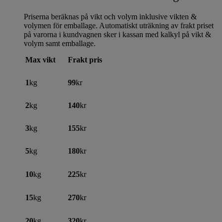
Priserna beräknas på vikt och volym inklusive vikten &
volymen för emballage. Automatiskt uträkning av frakt priset
på varorna i kundvagnen sker i kassan med kalkyl på vikt &
volym samt emballage.
Max vikt
Frakt pris
1
kg
99
kr
2
kg
140
kr
3
kg
155
kr
5
kg
180
kr
10
kg
225
kr
15
kg
270
kr
20
kg
320
kr