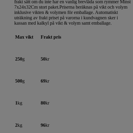
frakt sätt om du inte har en vanlig brevlåda som rymmer Minst
7x24x32Cm stort paket.Priserna beräknas på vikt och volym
inklusive vikten & volymen för emballage. Automatiskt
uträkning av frakt priset på varorna i kundvagnen sker i
kassan med kalkyl på vikt & volym samt emballage.
Max vikt
Frakt pris
250
g
50
kr
500
g
69
kr
1
kg
80
kr
2
kg
96
kr