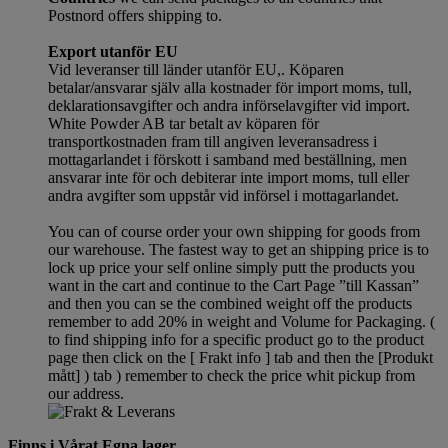
Postnord offers shipping to.
Export utanför EU
Vid leveranser till länder utanför EU,. Köparen
betalar/ansvarar själv alla kostnader för import moms, tull,
deklarationsavgifter och andra införselavgifter vid import.
White Powder AB tar betalt av köparen för
transportkostnaden fram till angiven leveransadress i
mottagarlandet i förskott i samband med beställning, men
ansvarar inte för och debiterar inte import moms, tull eller
andra avgifter som uppstår vid införsel i mottagarlandet.
You can of course order your own shipping for goods from
our warehouse. The fastest way to get an shipping price is to
lock up price your self online simply putt the products you
want in the cart and continue to the Cart Page ”till Kassan”
and then you can se the combined weight off the products
remember to add 20% in weight and Volume for Packaging. (
to find shipping info for a specific product go to the product
page then click on the [ Frakt info ] tab and then the [Produkt
mått] ) tab )
remember
to check the price whit pickup from
our address.
Finns i Vårat Egna lager