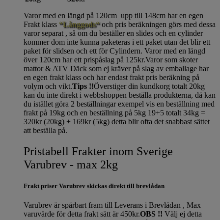
Varor med en längd på 120cm upp till 148cm har en egen
Frakt klass
“Långgods“
och pris beräkningen görs med dessa
varor separat , så om du beställer en slides och en cylinder
kommer dom inte kunna paketeras i ett paket utan det blir ett
paket för slidsen och ett för Cylindern. Varor med en längd
över 120cm har ett prispåslag på 125kr.Varor som skoter
mattor & ATV Däck som ej kräver på slag av emballage har
en egen frakt klass och har endast frakt pris beräkning på
volym och vikt.
Tips !!
Överstiger din kundkorg totalt 20kg
kan du inte direkt i webbshoppen beställa produkterna, då kan
du istället göra 2 beställningar exempel vis en beställning med
frakt på 19kg och en beställning på 5kg 19+5 totalt 34kg =
320kr (20kg) + 169kr (5kg) detta blir ofta det snabbast sättet
att beställa på.
Pristabell Frakter inom Sverige
Varubrev - max 2kg
Frakt priser Varubrev skickas direkt till brevlådan
Varubrev är spårbart fram till Leverans i Brevlådan , Max
varuvärde för detta frakt sätt är 450kr.
OBS !!
Välj ej detta