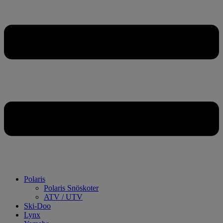
Polaris
Polaris Snöskoter
ATV / UTV
Ski-Doo
Lynx