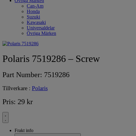
Övriga Märken
Can-Am
Honda
Suzuki
Kawasaki
Universaldelar
Övriga Märken
Polaris 7519286 – Screw
Part Number:
7519286
Tillverkare :
Polaris
Pris:
29
kr
Frakt info