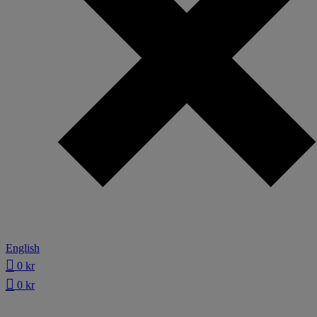
English
0
kr
0
kr